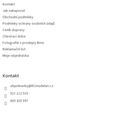
í
p
Kontakt
r
Jak nakupovat
v
k
Obchodní podmínky
y
Podmínky ochrany osobních údajů
v
Ceník dopravy
ý
p
Otevírací doba
i
Fotografie z prodejny Brno
s
Reklamační list
u
Moje objednávka
Kontakt
objednavky
@
RCmodelari.cz
511 112 510
603 425 597