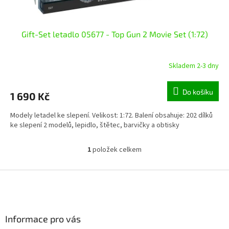
ů
Gift-Set letadlo 05677 - Top Gun 2 Movie Set (1:72)
Skladem 2-3 dny
Do košíku
1 690 Kč
Modely letadel ke slepení. Velikost: 1:72. Balení obsahuje: 202 dílků
ke slepení 2 modelů, lepidlo, štětec, barvičky a obtisky
1
položek celkem
O
v
l
Z
á
á
d
p
a
a
c
Informace pro vás
t
í