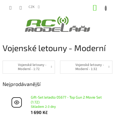
Přejít
NÁKUP
na
CZK
obsah
KOŠÍK
Vojenské letouny - Moderní
Vojenské letouny -
Vojenské letouny -
Moderní - 1:72
Moderní - 1:32
Nejprodávanější
Gift-Set letadlo 05677 - Top Gun 2 Movie Set
(1:72)
Skladem 2-3 dny
1 690 Kč