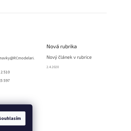
Nová rubrika
Nový článek v rubrice
navky
@
RCmodelari.
2.4.2020
12 510
25 597
Souhlasím