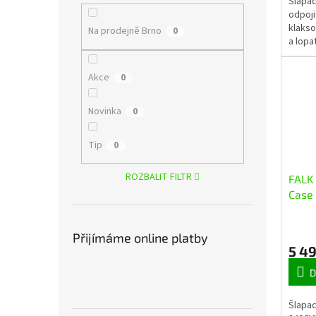
Šlapac
odpoji
klakso
Na prodejně Brno
0
a lopa
Falk, 
Akce
0
Novinka
0
Tip
0
ROZBALIT FILTR
FALK 
Case
nakl
Přijímáme online platby
5 4
D
Šlapac