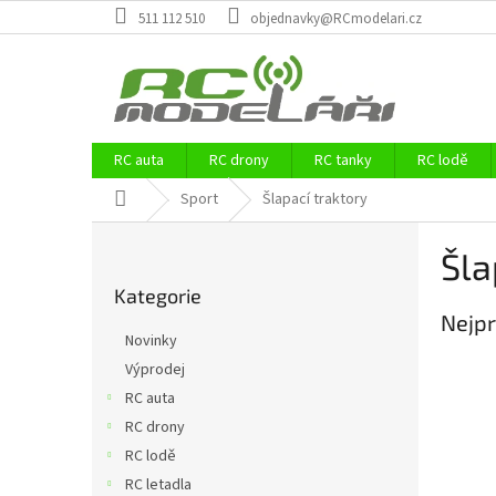
Přejít
511 112 510
objednavky@RCmodelari.cz
na
obsah
RC auta
RC drony
RC tanky
RC lodě
Domů
Sport
Šlapací traktory
P
Šla
o
Přeskočit
s
Kategorie
kategorie
t
Nejpr
r
Novinky
a
Výprodej
n
RC auta
n
í
RC drony
p
RC lodě
a
RC letadla