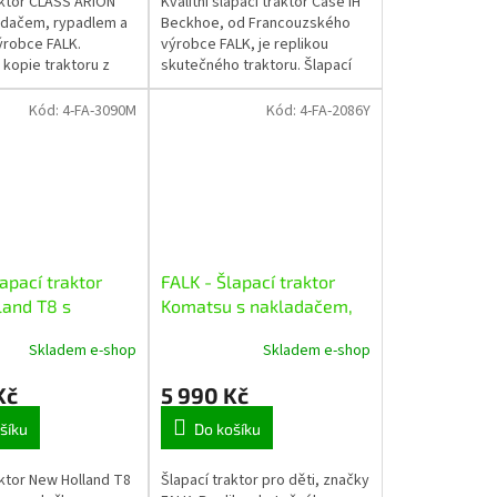
aktor CLASS ARION
Kvalitní šlapací traktor Case IH
adačem, rypadlem a
Beckhoe, od Francouzského
ýrobce FALK.
výrobce FALK, je replikou
 kopie traktoru z
skutečného traktoru. Šlapací
 odolného plastu s
traktor pro děti je vyroben z
 zdraví dětí.
odolného plastu a obsahuje
Kód:
4-FA-3090M
Kód:
4-FA-2086Y
grem,...
přední...
apací traktor
FALK - Šlapací traktor
and T8 s
Komatsu s nakladačem,
em a vlečkou
rypadlem a vlečkou
Skladem e-shop
Skladem e-shop
Kč
5 990 Kč
šíku
Do košíku
aktor New Holland T8
Šlapací traktor pro děti, značky