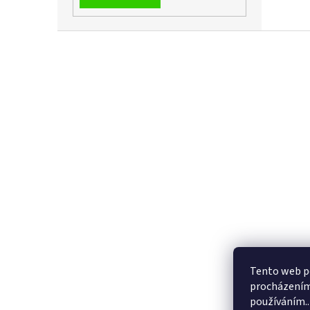
Z
á
p
a
t
í
Tento web po
procházením 
používáním..