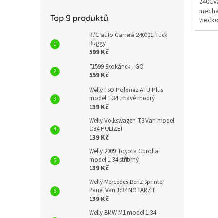
240CV
mecha
Top 9 produktů
vlečko
malého
R/C auto Carrera 240001 Tuck
stabil
Buggy
plastu
599 Kč
71599 Skokánek - GO
559 Kč
Welly FSO Polonez ATU Plus
model 1:34 tmavě modrý
139 Kč
Welly Volkswagen T3 Van model
1:34 POLIZEI
139 Kč
Welly 2009 Toyota Corolla
model 1:34 stříbrný
139 Kč
Welly Mercedes-Benz Sprinter
Panel Van 1:34 NOTARZT
139 Kč
Welly BMW M1 model 1:34