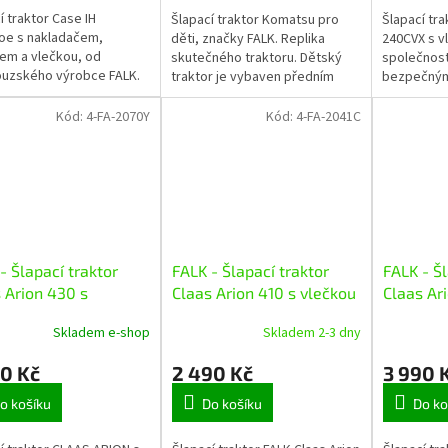
í traktor Case IH
Šlapací traktor Komatsu pro
Šlapací tr
oe s nakladačem,
děti, značky FALK. Replika
240CVX s v
em a vlečkou, od
skutečného traktoru. Dětský
společnost
ouzského výrobce FALK.
traktor je vybaven předním
bezpečnými
tická kopie známe
nakladačem, rypadlem,
zpracovaný
 traktoru z kvalitního
vlečkou a dalšími úžasnými
Traktor je
Kód:
4-FA-2070Y
Kód:
4-FA-2041C
ho plastu s ohledem...
funkcemi pro...
plastu, zajiš
- Šlapací traktor
FALK - Šlapací traktor
FALK - Šl
 Arion 430 s
Claas Arion 410 s vlečkou
Claas Ar
adačem, rypadlem a
nakladač
Skladem e-shop
Skladem 2-3 dny
kou
vlečkou
90 Kč
2 490 Kč
3 990 
o košíku
Do košíku
Do ko