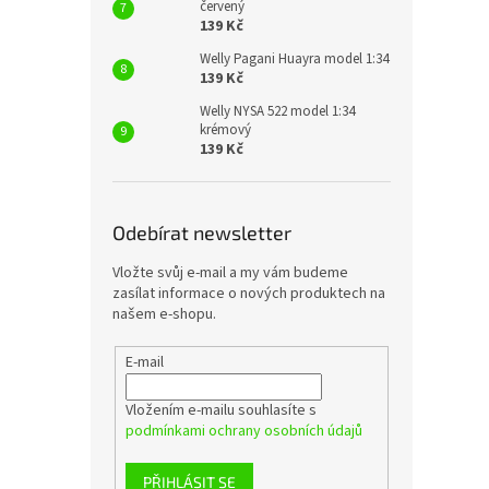
červený
139 Kč
Welly Pagani Huayra model 1:34
139 Kč
Welly NYSA 522 model 1:34
krémový
139 Kč
Odebírat newsletter
Vložte svůj e-mail a my vám budeme
zasílat informace o nových produktech na
našem e-shopu.
E-mail
Vložením e-mailu souhlasíte s
podmínkami ochrany osobních údajů
PŘIHLÁSIT SE