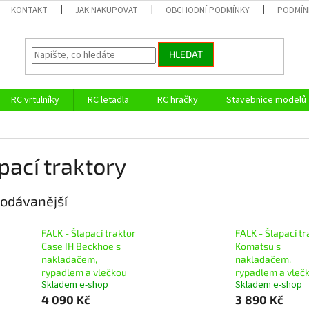
KONTAKT
JAK NAKUPOVAT
OBCHODNÍ PODMÍNKY
PODMÍN
HLEDAT
RC vrtulníky
RC letadla
RC hračky
Stavebnice modelů
pací traktory
odávanější
FALK - Šlapací traktor
FALK - Šlapací tr
Case IH Beckhoe s
Komatsu s
nakladačem,
nakladačem,
rypadlem a vlečkou
rypadlem a vleč
Skladem e-shop
Skladem e-shop
4 090 Kč
3 890 Kč