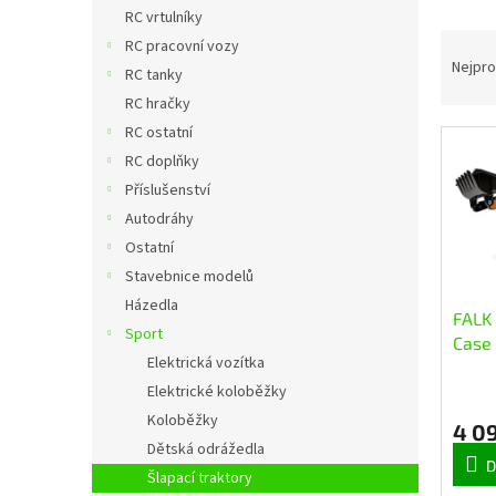
n
RC vrtulníky
e
Ř
RC pracovní vozy
l
a
Nejpro
RC tanky
z
RC hračky
e
RC ostatní
n
V
í
RC doplňky
ý
p
Příslušenství
p
r
Autodráhy
i
o
Ostatní
s
d
Stavebnice modelů
p
u
r
Házedla
k
FALK 
o
t
Sport
Case 
d
ů
Elektrická vozítka
nakl
u
Elektrické koloběžky
vleč
k
Koloběžky
t
4 0
ů
Dětská odrážedla
D
Šlapací traktory