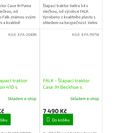
aktor Case IH Puma
Šlapací traktor Valtra S4 s
lečkou, od
vlečkou, od výrobce FALK.
i Falk známou svými
Vyrobeno z kvalitního plastu s
 a kvalitně
ohledem na bezpečnost. Velmi
mi hračkami.
kvalitní zpracování skutečného
 vyroben z odolného
traktoru. Vhodné pro děti od 3...
Kód:
4-FA-2040N
Kód:
4-FA-997W
ťující...
apací traktor
FALK - Šlapací traktor
ion 410 s
Case IH Beckhoe s
em, rypadlem a
nakladačem, rypadlem a
Skladem e-shop
Skladem e-shop
vlečkou
Kč
7 490 Kč
šíku
Do košíku