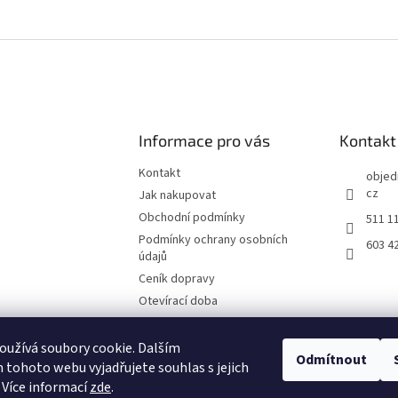
Informace pro vás
Kontakt
Kontakt
objed
cz
Jak nakupovat
Obchodní podmínky
511 1
Podmínky ochrany osobních
603 4
údajů
Ceník dopravy
Otevírací doba
Fotografie z prodejny Brno
Reklamační list
užívá soubory cookie. Dalším
Odmítnout
tohoto webu vyjadřujete souhlas s jejich
Moje objednávka
 Více informací
zde
.