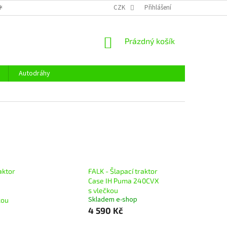
KY OCHRANY OSOBNÍCH ÚDAJŮ
CENÍK DOPRAVY
CZK
Přihlášení
OTEVÍRACÍ DOBA
NÁKUPNÍ
Prázdný košík
KOŠÍK
Autodráhy
aktor
FALK - Šlapací traktor
Case IH Puma 240CVX
s vlečkou
Skladem e-shop
kou
4 590 Kč