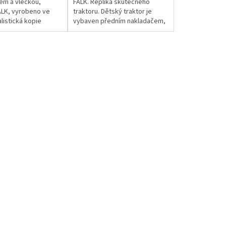
em a vlečkou,
FALK. Replika skutečného
ALK, vyrobeno ve
traktoru. Dětský traktor je
alistická kopie
vybaven předním nakladačem,
ky traktoru z
rypadlem, vlečkou, otočným
 odolného plastu s
sedadlem, klaksonem a
.
dalšími...