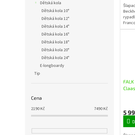
Dětská kola
Šlapac
Dětská kola 10"
Beckh
rypadl
Dětská kola 12"
Franc
Dětská kola 14"
Realis
Dětská kola 16"
značky
odolné
Dětská kola 18"
Dětská kola 20"
Dětská kola 24"
E-longboardy
Tip
FALK 
Claas
nakl
Cena
vleč
2190
Kč
7490
Kč
5 9
D