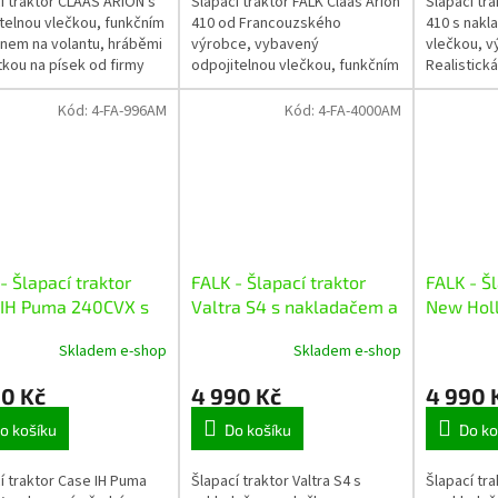
í traktor CLAAS ARION s
Šlapací traktor FALK Claas Arion
Šlapací tr
telnou vlečkou, funkčním
410 od Francouzského
410 s nakl
nem na volantu, hráběmi
výrobce, vybavený
vlečkou, v
tkou na písek od firmy
odpojitelnou vlečkou, funkčním
Realistická
určený pro děti od 3 let.
klaksonem na volantu a
kvalitního
otevírací kapotou. Vyrobeno z
ohledem na
Kód:
4-FA-996AM
Kód:
4-FA-4000AM
odolného plastu s...
Vybaven ba
- Šlapací traktor
FALK - Šlapací traktor
FALK - Šl
 IH Puma 240CVX s
Valtra S4 s nakladačem a
New Holl
adačem a vlečkou
vlečkou
nakladač
Skladem e-shop
Skladem e-shop
90 Kč
4 990 Kč
4 990 
o košíku
Do košíku
Do ko
í traktor Case IH Puma
Šlapací traktor Valtra S4 s
Šlapací tr