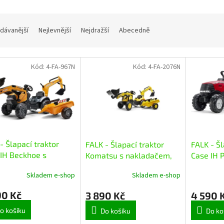
dávanější
Nejlevnější
Nejdražší
Abecedně
Kód:
4-FA-967N
Kód:
4-FA-2076N
- Šlapací traktor
FALK - Šlapací traktor
FALK - Šl
IH Beckhoe s
Komatsu s nakladačem,
Case IH 
adačem, rypadlem a
rypadlem a vlečkou
vlečkou
Skladem e-shop
Skladem e-shop
kou
90 Kč
3 890 Kč
4 590 
o košíku
Do košíku
Do ko