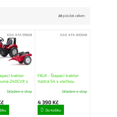
20
položek celkem
Kód:
4-FA-996AB
Kód:
4-FA-4000AB
apací traktor
FALK - Šlapací traktor
Puma 240CVX s
Valtra S4 s vlečkou
Skladem e-shop
Skladem e-shop
Kč
4 390 Kč
šíku
Do košíku