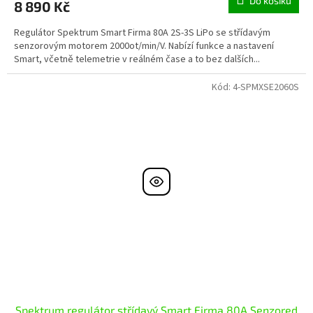
Do košíku
8 890 Kč
Regulátor Spektrum Smart Firma 80A 2S-3S LiPo se střídavým
senzorovým motorem 2000ot/min/V. Nabízí funkce a nastavení
Smart, včetně telemetrie v reálném čase a to bez dalších...
Kód:
4-SPMXSE2060S
Spektrum regulátor střídavý Smart Firma 80A Senzored