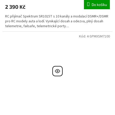
Do košíku
2 390 Kč
RC přijímač Spektrum SR1015T s 10 kanály a modulací DSMR+/DSMR
pro RC modely auta a lodí. Vynikající dosah a odezva, plný dosah
telemetrie, failsafe, telemetrické porty....
Kód:
4-SPMXSM7100