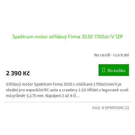
Spektrum motor střídavý Firma 3530 1700ot/V 12P
Na cestě - cca 8 dní
Do košíku
2 390 Kč
Střídavý motor Spektrum Firma 3530 s otáčkami 1700ot/min/V je
ideální pro expediční RC auta a crawlery 1:10. Hřídel z legované oceli
má průměr 3,175 mm. Napájení 2 až 4 čl....
Kód:
4-SPMXSEMC23