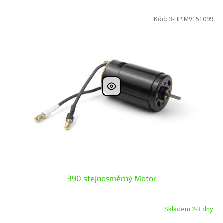
p
V
Kód:
3-HPIMV151099
r
ý
o
p
d
i
u
s
k
p
t
r
ů
o
d
u
k
t
ů
390 stejnosměrný Motor
Skladem 2-3 dny