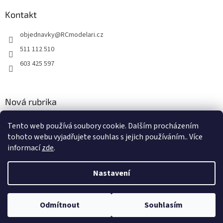
Kontakt
objednavky
@
RCmodelari.cz
511 112 510
603 425 597
Nová rubrika
Nový článek v rubrice
Tento web používá soubory cookie. Dalším procházením
tohoto webu vyjadřujete souhlas s jejich používáním.. Více
2.4.2020
informací
zde
.
Nastavení
Vytvořil Shoptet
Odmítnout
Souhlasím
Copyright 2026
RC modeláři
. Všechna práva vyhrazena.