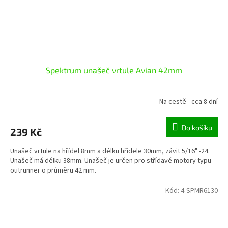
Spektrum unašeč vrtule Avian 42mm
Na cestě - cca 8 dní
Do košíku
239 Kč
Unašeč vrtule na hřídel 8mm a délku hřídele 30mm, závit 5/16" -24.
Unašeč má délku 38mm. Unašeč je určen pro střídavé motory typu
outrunner o průměru 42 mm.
Kód:
4-SPMR6130