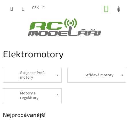
Přejít
NÁKUP
na
CZK
obsah
KOŠÍK
Elektromotory
Stejnosměrné
Střídavé motory
motory
Motory a
regulátory
Nejprodávanější