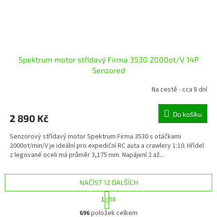
Spektrum motor střídavý Firma 3530 2000ot/V 14P
Senzored
Na cestě - cca 8 dní
Do košíku
2 890 Kč
Senzorový střídavý motor Spektrum Firma 3530 s otáčkami
2000ot/min/V je ideální pro expediční RC auta a crawlery 1:10. Hřídel
z legované oceli má průměr 3,175 mm. Napájení 2 až...
NAČÍST 12 DALŠÍCH
S
1
58
t
O
r
696
položek celkem