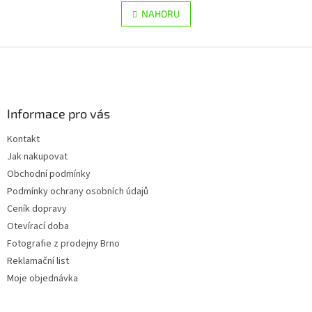
v
á
l
NAHORU
n
á
k
d
o
v
Z
a
á
c
á
n
í
p
í
p
a
r
Informace pro vás
t
v
í
k
Kontakt
y
Jak nakupovat
v
ý
Obchodní podmínky
p
Podmínky ochrany osobních údajů
i
Ceník dopravy
s
u
Otevírací doba
Fotografie z prodejny Brno
Reklamační list
Moje objednávka