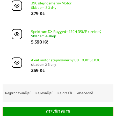
390 stejnosměrný Motor
Skladem 2-3 dny
279 Kč
Spektrum DX Rugged+ 12CH DSMR+ zelený
Skladem e-shop
5 590 Kč
Axial motor stejnosměrný 88T 030: SCX30
skladem 2-3 dny
259 Kč
Ř
a
Nejprodávanější
Nejlevnější
Nejdražší
Abecedně
z
e
n
OTEVŘÍT FILTR
í