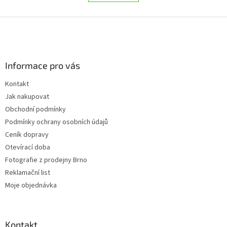
á
k
d
o
v
Z
a
á
c
á
n
í
p
í
p
a
r
Informace pro vás
t
v
í
k
Kontakt
y
Jak nakupovat
v
ý
Obchodní podmínky
p
Podmínky ochrany osobních údajů
i
Ceník dopravy
s
u
Otevírací doba
Fotografie z prodejny Brno
Reklamační list
Moje objednávka
Kontakt