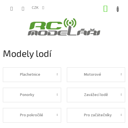
Přejít
NÁKUP
na
CZK
obsah
KOŠÍK
Modely lodí
Plachetnice
Motorové
Ponorky
Zavážecí lodě
Pro pokročilé
Pro začátečníky