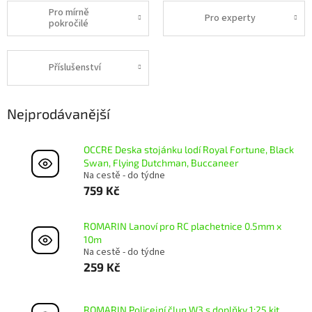
Pro mírně
Pro experty
pokročilé
Příslušenství
Nejprodávanější
OCCRE Deska stojánku lodí Royal Fortune, Black
Swan, Flying Dutchman, Buccaneer
Na cestě - do týdne
759 Kč
ROMARIN Lanoví pro RC plachetnice 0.5mm x
10m
Na cestě - do týdne
259 Kč
ROMARIN Policejní člun W3 s doplňky 1:25 kit