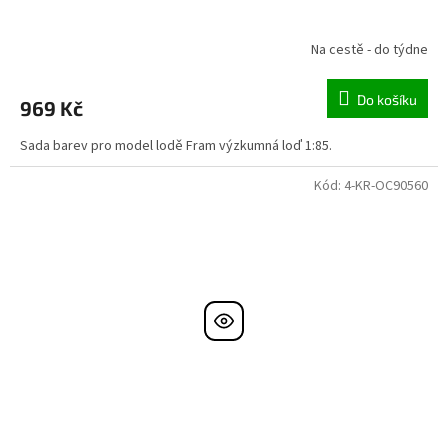
Na cestě - do týdne
Do košíku
969 Kč
Sada barev pro model lodě Fram výzkumná loď 1:85.
Kód:
4-KR-OC90560