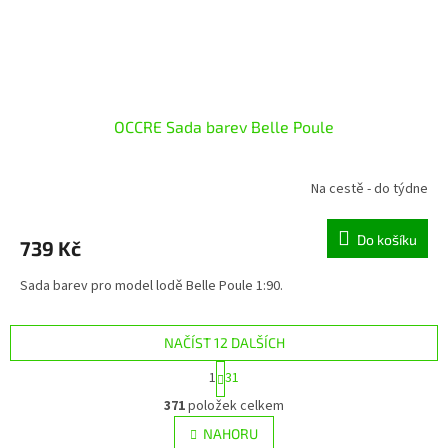
OCCRE Sada barev Belle Poule
Na cestě - do týdne
Do košíku
739 Kč
Sada barev pro model lodě Belle Poule 1:90.
NAČÍST 12 DALŠÍCH
S
1
31
t
O
r
371
položek celkem
v
á
l
NAHORU
n