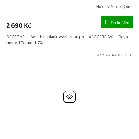
Na cestě - do týdne
Do košíku
2 690 Kč
OCCRE pšíslušenství - plankování trupu pro loď OCCRE Soleil Royal
Limited Edition 1:70..
Kód:
4-KR-OCPR002