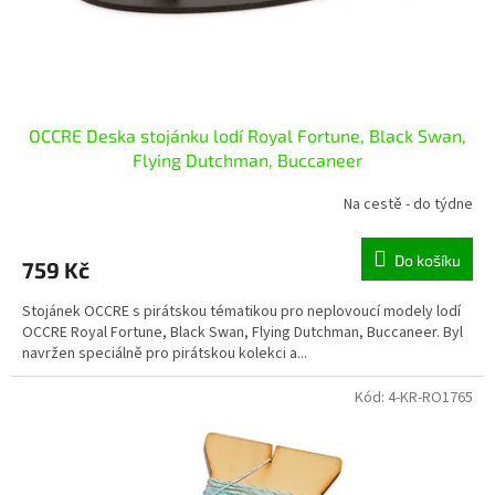
k
t
ů
OCCRE Deska stojánku lodí Royal Fortune, Black Swan,
Flying Dutchman, Buccaneer
Na cestě - do týdne
Do košíku
759 Kč
Stojánek OCCRE s pirátskou tématikou pro neplovoucí modely lodí
OCCRE Royal Fortune, Black Swan, Flying Dutchman, Buccaneer. Byl
navržen speciálně pro pirátskou kolekci a...
Kód:
4-KR-RO1765