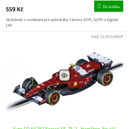
Do košíku
559 Kč
Skokánek s rovinkami pro autodráhy Carrera GO!!!, GO!!!+ a Digital
143
Kód:
11-GCG2451P
Auto GO 64282 Ferrari SF-25 "L. Hamilton, No.44"