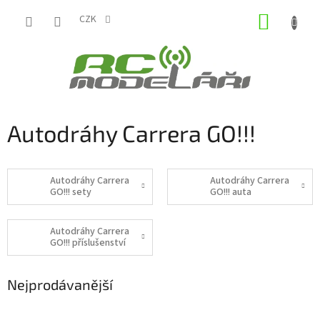
Přejít
NÁKUP
na
CZK
obsah
KOŠÍK
Autodráhy Carrera GO!!!
Autodráhy Carrera
Autodráhy Carrera
GO!!! sety
GO!!! auta
Autodráhy Carrera
GO!!! příslušenství
Nejprodávanější