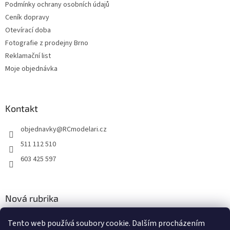
p
Podmínky ochrany osobních údajů
i
Ceník dopravy
s
u
Otevírací doba
Fotografie z prodejny Brno
Reklamační list
Moje objednávka
Kontakt
objednavky
@
RCmodelari.cz
511 112 510
603 425 597
Nová rubrika
Nový článek v rubrice
Tento web používá soubory cookie. Dalším procházením