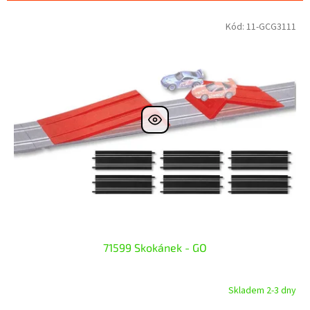
p
V
Kód:
11-GCG3111
r
ý
o
p
d
i
u
s
k
p
t
r
ů
o
d
u
k
t
ů
71599 Skokánek - GO
Skladem 2-3 dny