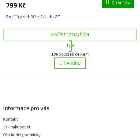
Do košíku
799 Kč
Rozšiřují set GO + 2x auto GT
NAČÍST 12 DALŠÍCH
S
1
9
t
O
r
106
položek celkem
v
á
l
NAHORU
n
á
k
d
o
v
Z
a
á
c
á
n
í
p
í
p
a
r
Informace pro vás
t
v
í
k
Kontakt
y
Jak nakupovat
v
ý
Obchodní podmínky