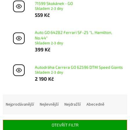
71599 Skokánek - GO
Skladem 2-3 dny
559 Kč
Auto GO 64282 Ferrari SF-25 "L. Hamilton,
No.44"
Skladem 2-3 dny
399 Kč
Autodráha Carrera GO 62596 DTM Speed Giants
Skladem 2-3 dny
2 190 Kč
Ř
a
Nejprodávanější
Nejlevnější
Nejdražší
Abecedně
z
e
n
OTEVŘÍT FILTR
í