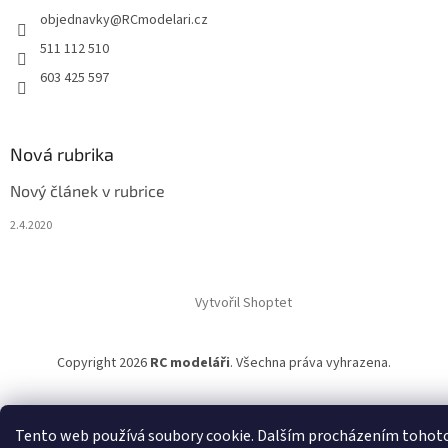
objednavky
@
RCmodelari.cz
511 112 510
603 425 597
Nová rubrika
Nový článek v rubrice
2.4.2020
Vytvořil Shoptet
Copyright 2026
RC modeláři
. Všechna práva vyhrazena.
Tento web používá soubory cookie. Dalším procházením tohot