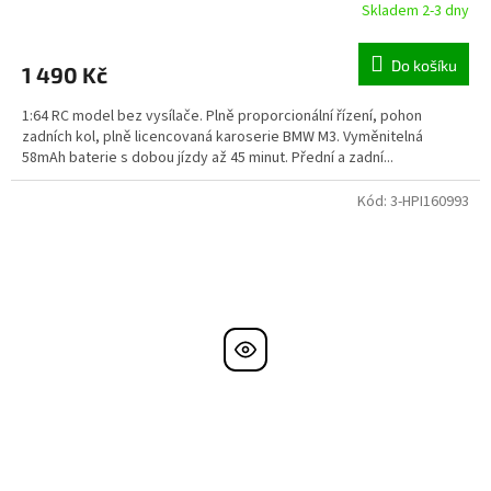
Skladem 2-3 dny
Do košíku
1 490 Kč
1:64 RC model bez vysílače. Plně proporcionální řízení, pohon
zadních kol, plně licencovaná karoserie BMW M3. Vyměnitelná
58mAh baterie s dobou jízdy až 45 minut. Přední a zadní...
Kód:
3-HPI160993