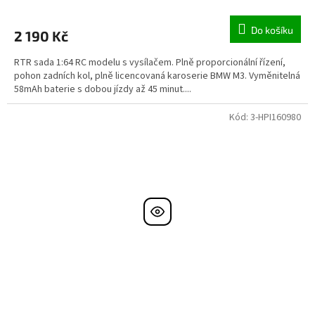
Do košíku
2 190 Kč
RTR sada 1:64 RC modelu s vysílačem. Plně proporcionální řízení,
pohon zadních kol, plně licencovaná karoserie BMW M3. Vyměnitelná
58mAh baterie s dobou jízdy až 45 minut....
Kód:
3-HPI160980