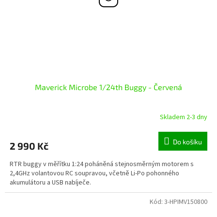
Maverick Microbe 1/24th Buggy - Červená
Skladem 2-3 dny
Do košíku
2 990 Kč
RTR buggy v měřítku 1:24 poháněná stejnosměrným motorem s
2,4GHz volantovou RC soupravou, včetně Li-Po pohonného
akumulátoru a USB nabíječe.
Kód:
3-HPIMV150800