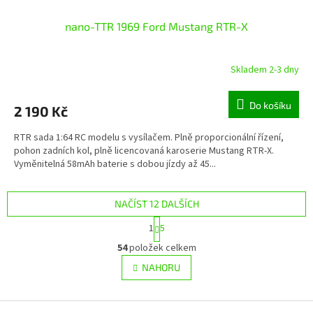
nano-TTR 1969 Ford Mustang RTR-X
Skladem 2-3 dny
Do košíku
2 190 Kč
RTR sada 1:64 RC modelu s vysílačem. Plně proporcionální řízení,
pohon zadních kol, plně licencovaná karoserie Mustang RTR-X.
Vyměnitelná 58mAh baterie s dobou jízdy až 45...
NAČÍST 12 DALŠÍCH
S
1
5
t
O
r
54
položek celkem
v
á
l
NAHORU
n
á
k
d
o
v
Z
a