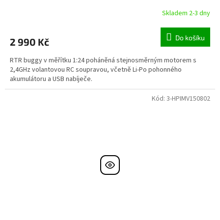
Skladem 2-3 dny
Do košíku
2 990 Kč
RTR buggy v měřítku 1:24 poháněná stejnosměrným motorem s
2,4GHz volantovou RC soupravou, včetně Li-Po pohonného
akumulátoru a USB nabíječe.
Kód:
3-HPIMV150802