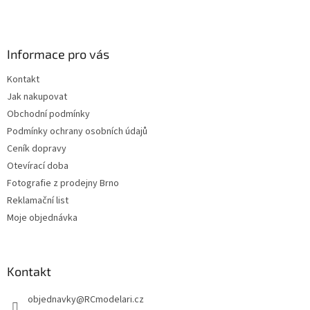
á
c
á
n
í
p
í
p
a
r
Informace pro vás
t
v
í
k
Kontakt
y
Jak nakupovat
v
ý
Obchodní podmínky
p
Podmínky ochrany osobních údajů
i
Ceník dopravy
s
u
Otevírací doba
Fotografie z prodejny Brno
Reklamační list
Moje objednávka
Kontakt
objednavky
@
RCmodelari.cz