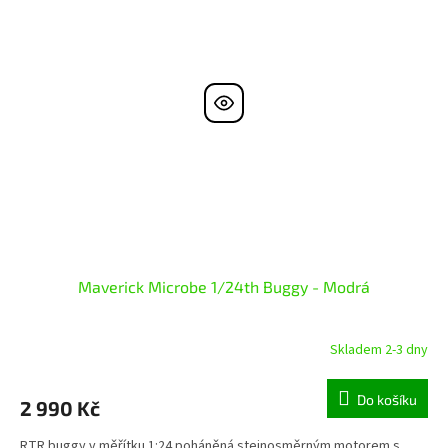
Maverick Microbe 1/24th Buggy - Modrá
Skladem 2-3 dny
Do košíku
2 990 Kč
RTR buggy v měřítku 1:24 poháněná stejnosměrným motorem s