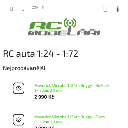
Přejít
NÁKUP
na
CZK
obsah
KOŠÍK
RC auta 1:24 - 1:72
Nejprodávanější
Maverick Microbe 1/24th Buggy - Růžová
Skladem 2-3 dny
2 990 Kč
Maverick Microbe 1/24th Buggy - Žlutá
Skladem 2-3 dny
2 990 Kč