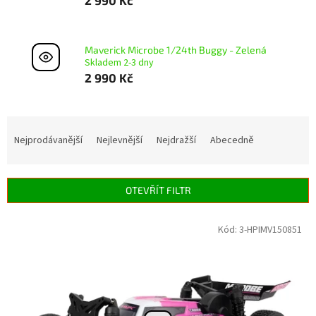
Maverick Microbe 1/24th Buggy - Zelená
Skladem 2-3 dny
2 990 Kč
Ř
a
Nejprodávanější
Nejlevnější
Nejdražší
Abecedně
z
e
n
OTEVŘÍT FILTR
í
p
V
Kód:
3-HPIMV150851
r
ý
o
p
d
i
u
s
k
p
t