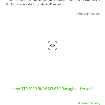
pohon zadních kol, plně licencovaná karoserie BMW M3. Vyměnitelná
58mAh baterie s dobou jízdy až 45 minut....
Kód:
3-HPI160990
nano-TTR 1989 BMW M3 E30 Ravaglia - červená
Skladem 2-3 dny