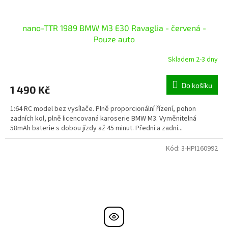
nano-TTR 1989 BMW M3 E30 Ravaglia - červená -
Pouze auto
Skladem 2-3 dny
Do košíku
1 490 Kč
1:64 RC model bez vysílače. Plně proporcionální řízení, pohon
zadních kol, plně licencovaná karoserie BMW M3. Vyměnitelná
58mAh baterie s dobou jízdy až 45 minut. Přední a zadní...
Kód:
3-HPI160992