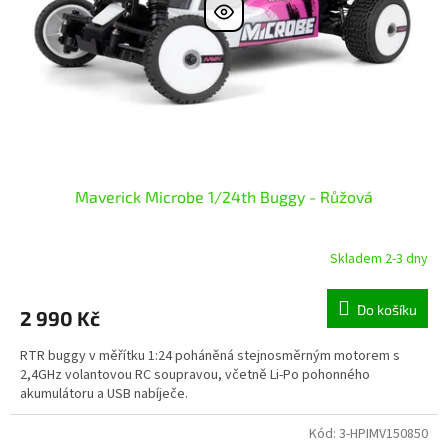
r
ů
o
d
u
k
t
ů
Maverick Microbe 1/24th Buggy - Růžová
Skladem 2-3 dny
Do košíku
2 990 Kč
RTR buggy v měřítku 1:24 poháněná stejnosměrným motorem s
2,4GHz volantovou RC soupravou, včetně Li-Po pohonného
akumulátoru a USB nabíječe.
Kód:
3-HPIMV150850