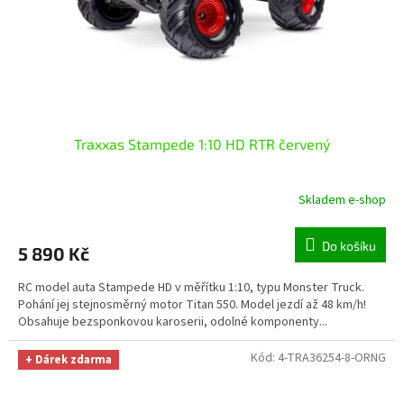
Traxxas Stampede 1:10 HD RTR červený
Skladem e-shop
Do košíku
5 890 Kč
RC model auta Stampede HD v měřítku 1:10, typu Monster Truck.
Pohání jej stejnosměrný motor Titan 550. Model jezdí až 48 km/h!
Obsahuje bezsponkovou karoserii, odolné komponenty...
Kód:
4-TRA36254-8-ORNG
+ Dárek zdarma