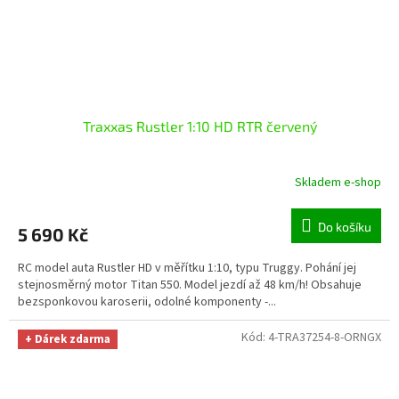
Traxxas Rustler 1:10 HD RTR červený
Skladem e-shop
Do košíku
5 690 Kč
RC model auta Rustler HD v měřítku 1:10, typu Truggy. Pohání jej
stejnosměrný motor Titan 550. Model jezdí až 48 km/h! Obsahuje
bezsponkovou karoserii, odolné komponenty -...
Kód:
4-TRA37254-8-ORNGX
+ Dárek zdarma