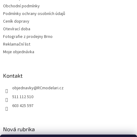
ý
Obchodní podmínky
p
Podmínky ochrany osobních údajů
i
Ceník dopravy
s
u
Otevírací doba
Fotografie z prodejny Brno
Reklamační list
Moje objednávka
Kontakt
objednavky
@
RCmodelari.cz
511 112 510
603 425 597
Nová rubrika