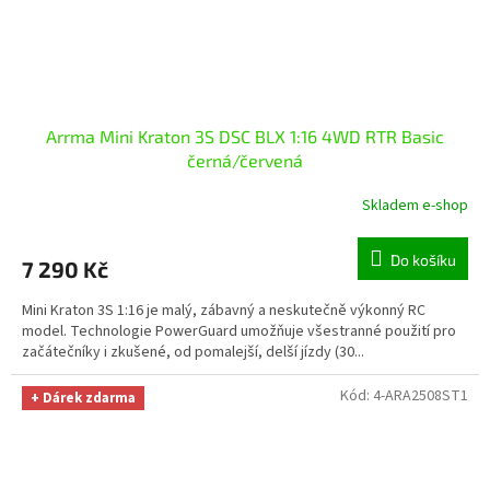
Arrma Mini Kraton 3S DSC BLX 1:16 4WD RTR Basic
černá/červená
Skladem e-shop
Do košíku
7 290 Kč
Mini Kraton 3S 1:16 je malý, zábavný a neskutečně výkonný RC
model. Technologie PowerGuard umožňuje všestranné použití pro
začátečníky i zkušené, od pomalejší, delší jízdy (30...
Kód:
4-ARA2508ST1
+ Dárek zdarma