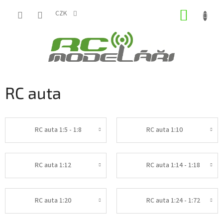
Přejít
NÁKUP
na
CZK
obsah
KOŠÍK
RC auta
RC auta 1:5 - 1:8
RC auta 1:10
RC auta 1:12
RC auta 1:14 - 1:18
RC auta 1:20
RC auta 1:24 - 1:72