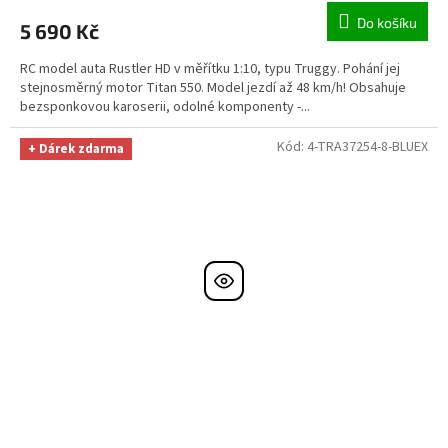
Do košíku
5 690 Kč
RC model auta Rustler HD v měřítku 1:10, typu Truggy. Pohání jej
stejnosměrný motor Titan 550. Model jezdí až 48 km/h! Obsahuje
bezsponkovou karoserii, odolné komponenty -...
Kód:
4-TRA37254-8-BLUEX
+ Dárek zdarma