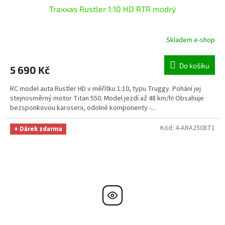
Traxxas Rustler 1:10 HD RTR modrý
Skladem e-shop
Do košíku
5 690 Kč
RC model auta Rustler HD v měřítku 1:10, typu Truggy. Pohání jej
stejnosměrný motor Titan 550. Model jezdí až 48 km/h! Obsahuje
bezsponkovou karoserii, odolné komponenty -...
Kód:
4-ARA2508T1
+ Dárek zdarma