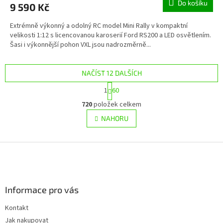
Do košíku
9 590 Kč
Extrémně výkonný a odolný RC model Mini Rally v kompaktní
velikosti 1:12 s licencovanou karoserií Ford RS200 a LED osvětlením.
Šasi i výkonnější pohon VXL jsou nadrozměrně...
NAČÍST 12 DALŠÍCH
S
1
60
t
O
r
720
položek celkem
v
á
l
NAHORU
n
á
k
d
o
v
Z
a
á
c
á
n
í
p
í
p
a
r
Informace pro vás
t
v
í
k
Kontakt
y
Jak nakupovat
v