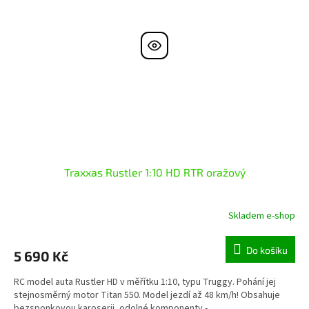
Traxxas Rustler 1:10 HD RTR oražový
Skladem e-shop
Do košíku
5 690 Kč
RC model auta Rustler HD v měřítku 1:10, typu Truggy. Pohání jej
stejnosměrný motor Titan 550. Model jezdí až 48 km/h! Obsahuje
bezsponkovou karoserii, odolné komponenty -...