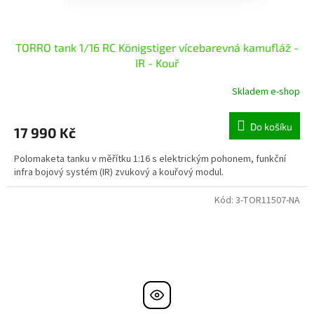
TORRO tank 1/16 RC Königstiger vícebarevná kamufláž -
IR - Kouř
Skladem e-shop
Do košíku
17 990 Kč
Polomaketa tanku v měřítku 1:16 s elektrickým pohonem, funkční
infra bojový systém (IR) zvukový a kouřový modul.
Kód:
3-TOR11507-NA