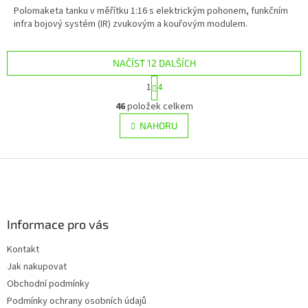
Polomaketa tanku v měřítku 1:16 s elektrickým pohonem, funkčním
infra bojový systém (IR) zvukovým a kouřovým modulem.
NAČÍST 12 DALŠÍCH
S
1
4
t
O
r
46
položek celkem
v
á
l
NAHORU
n
á
k
d
o
v
Z
a
á
c
á
n
í
p
í
p
a
r
Informace pro vás
t
v
í
k
Kontakt
y
Jak nakupovat
v
ý
Obchodní podmínky
p
Podmínky ochrany osobních údajů