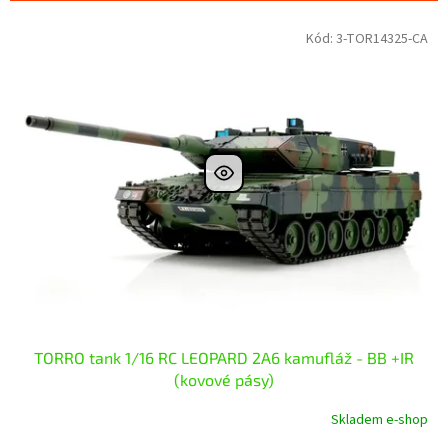
p
V
Kód:
3-TOR14325-CA
r
ý
o
p
d
i
u
s
k
p
t
r
ů
o
d
u
k
t
ů
TORRO tank 1/16 RC LEOPARD 2A6 kamufláž - BB +IR
(kovové pásy)
Skladem e-shop