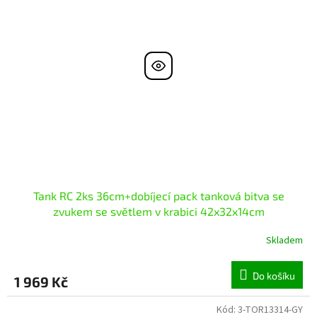
Tank RC 2ks 36cm+dobíjecí pack tanková bitva se
zvukem se světlem v krabici 42x32x14cm
Skladem
Do košíku
1 969 Kč
Kód:
3-TOR13314-GY