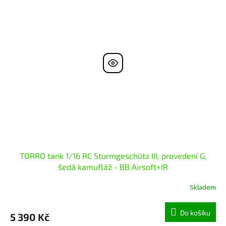
TORRO tank 1/16 RC Sturmgeschütz III, provedení G,
šedá kamufláž - BB Airsoft+IR
Skladem
Do košíku
5 390 Kč