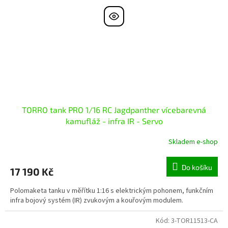
TORRO tank PRO 1/16 RC Jagdpanther vícebarevná
kamufláž - infra IR - Servo
Skladem e-shop
Do košíku
17 190 Kč
Polomaketa tanku v měřítku 1:16 s elektrickým pohonem, funkčním
infra bojový systém (IR) zvukovým a kouřovým modulem.
Kód:
3-TOR11513-CA