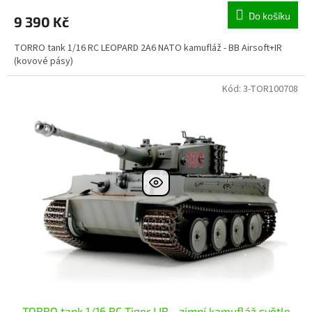
Do košíku
9 390 Kč
TORRO tank 1/16 RC LEOPARD 2A6 NATO kamufláž - BB Airsoft+IR
(kovové pásy)
Kód:
3-TOR100708
TORRO tank 1/16 RC Tiger I IR - zimní kamufláž světle