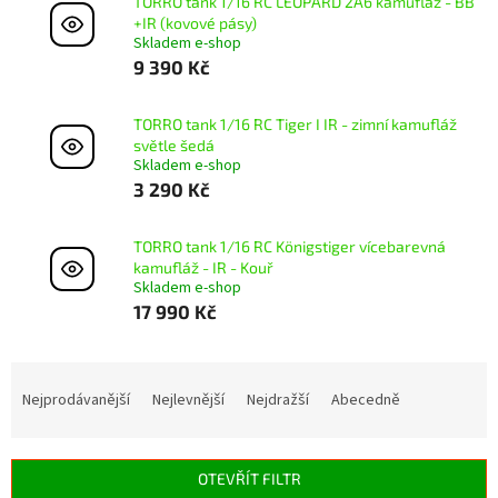
TORRO tank 1/16 RC LEOPARD 2A6 kamufláž - BB
+IR (kovové pásy)
Skladem e-shop
9 390 Kč
TORRO tank 1/16 RC Tiger I IR - zimní kamufláž
světle šedá
Skladem e-shop
3 290 Kč
TORRO tank 1/16 RC Königstiger vícebarevná
kamufláž - IR - Kouř
Skladem e-shop
17 990 Kč
Ř
a
Nejprodávanější
Nejlevnější
Nejdražší
Abecedně
z
e
n
OTEVŘÍT FILTR
í