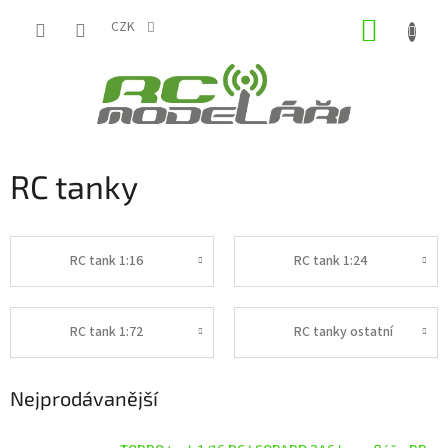
Přejít
NÁKUP
na
CZK
obsah
KOŠÍK
RC tanky
RC tank 1:16
RC tank 1:24
RC tank 1:72
RC tanky ostatní
Nejprodávanější