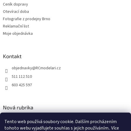
i
Ceník dopravy
s
u
Otevírací doba
Fotografie z prodejny Brno
Reklamační list
Moje objednávka
Kontakt
objednavky
@
RCmodelari.cz
511 112 510
603 425 597
Nová rubrika
Nový článek v rubrice
Tento web používá soubory cookie. Dalším procházením
tohoto webu vyjadřujete souhlas s jejich používáním.. Více
2.4.2020