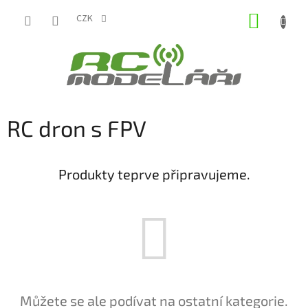
Přejít
NÁKUP
na
CZK
obsah
KOŠÍK
RC dron s FPV
Produkty teprve připravujeme.
Můžete se ale podívat na ostatní kategorie.