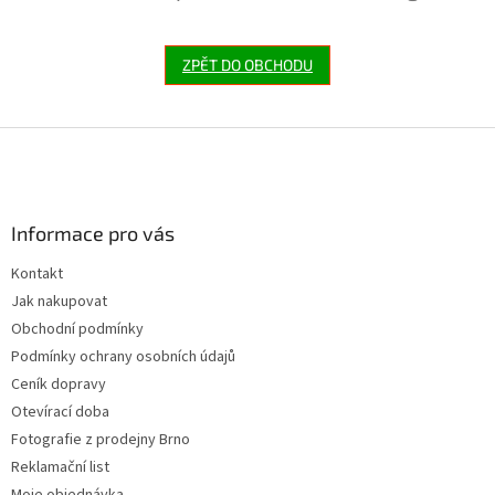
ZPĚT DO OBCHODU
Z
á
p
a
Informace pro vás
t
í
Kontakt
Jak nakupovat
Obchodní podmínky
Podmínky ochrany osobních údajů
Ceník dopravy
Otevírací doba
Fotografie z prodejny Brno
Reklamační list
Moje objednávka