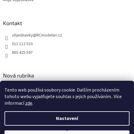
Kontakt
objednavky
@
RCmodelari.cz
511 112 510
603 425 597
Nová rubrika
Nový článek v rubrice
Tento web používá soubory cookie. Dalším procházením
tohoto webu vyjadřujete souhlas s jejich používáním.. Více
2.4.2020
informací
zde
.
Nastavení
Vytvořil Shoptet