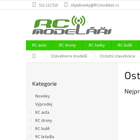
Přejít
511 112 510
objednavky@RCmodelari.cz
na
obsah
RC auta
RC drony
RC tanky
RC lodě
Domů
Stavebnice modelů
Ostatní stavebnice
P
Ost
o
Přeskočit
s
Kategorie
kategorie
t
Nejpr
r
Novinky
a
Výprodej
n
RC auta
n
í
RC drony
p
RC lodě
a
RC letadla