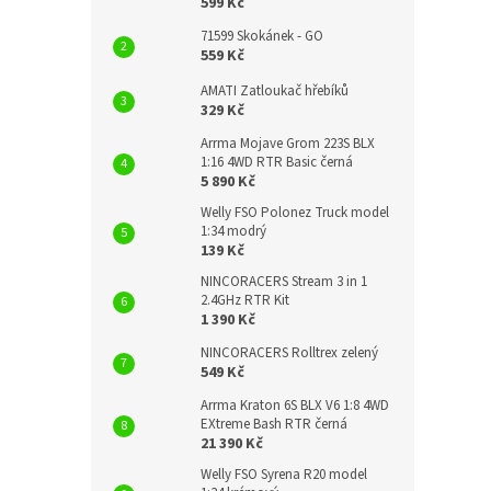
599 Kč
71599 Skokánek - GO
559 Kč
AMATI Zatloukač hřebíků
329 Kč
Arrma Mojave Grom 223S BLX
1:16 4WD RTR Basic černá
5 890 Kč
Welly FSO Polonez Truck model
1:34 modrý
139 Kč
NINCORACERS Stream 3 in 1
2.4GHz RTR Kit
1 390 Kč
NINCORACERS Rolltrex zelený
549 Kč
Arrma Kraton 6S BLX V6 1:8 4WD
EXtreme Bash RTR černá
21 390 Kč
Welly FSO Syrena R20 model