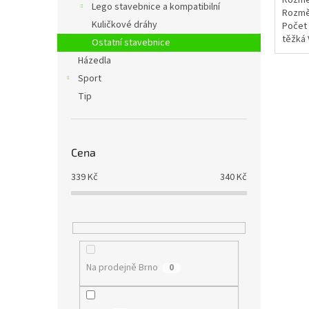
Rozmě
Lego stavebnice a kompatibilní
Rozměr
Kuličkové dráhy
Počet 
těžká 
Ostatní stavebnice
2 hodi
Házedla
Sport
Tip
Cena
339
Kč
340
Kč
Na prodejně Brno
0