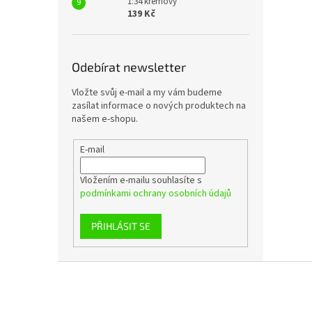
1:34 krémový
139 Kč
Odebírat newsletter
Vložte svůj e-mail a my vám budeme
zasílat informace o nových produktech na
našem e-shopu.
E-mail
Vložením e-mailu souhlasíte s
podmínkami ochrany osobních údajů
PŘIHLÁSIT SE
Z
á
p