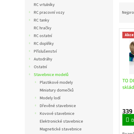
n
RC vrtulníky
Ř
e
a
RC pracovní vozy
Nejpro
l
z
RC tanky
e
RC hračky
n
Akce
RC ostatní
V
í
ý
RC doplňky
p
p
r
Příslušenství
i
o
Autodráhy
s
d
Ostatní
p
u
Stavebnice modelů
r
k
TO D
Plastikové modely
o
t
sklád
d
Miniatury domečků
ů
ciste
u
Modely lodí
k
Dřevěné stavebnice
t
339
Kovové stavebnice
ů
D
Elektronické stavebnice
Magnetické stavebnice