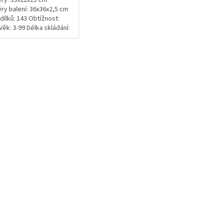
ry: 33x22x23 cm
y balení: 36x36x2,5 cm
dílků: 143 Obtížnost:
Věk: 3-99 Délka skládání:
ny
O
v
l
á
d
a
c
í
p
r
v
k
y
v
ý
p
i
s
u