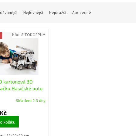
dávanější
Nejlevnější
Nejdražší
Abecedně
Kód:
8-TODOFPUM
O kartonová 3D
ačka Hasičské auto
rna
Skladem 2-3 dny
 Kč
o košíku