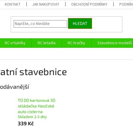
KONTAKT
JAK NAKUPOVAT
OBCHODNÍ PODMÍNKY
PODMÍN
HLEDAT
RC vrtulníky
RC letadla
RC hračky
Stavebnice modelů
atní stavebnice
odávanější
TO DO kartonová 3D
skládačka Hasičské
auto cisterna
Skladem 2-3 dny
339 Kč