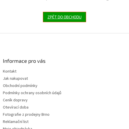
ZPĚT DO OBCHODU
Z
á
p
a
Informace pro vás
t
í
Kontakt
Jak nakupovat
Obchodní podmínky
Podmínky ochrany osobních údajů
Ceník dopravy
Otevírací doba
Fotografie z prodejny Brno
Reklamační list
Moje objednávka