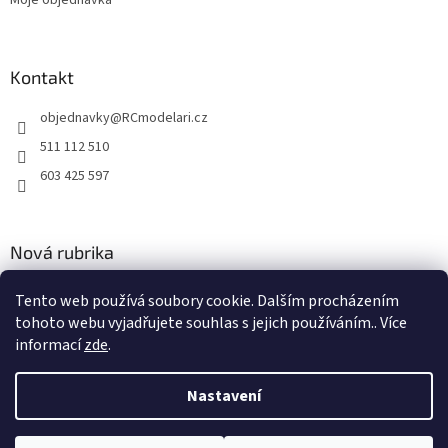
Kontakt
objednavky
@
RCmodelari.cz
511 112 510
603 425 597
Nová rubrika
Nový článek v rubrice
Tento web používá soubory cookie. Dalším procházením
tohoto webu vyjadřujete souhlas s jejich používáním.. Více
2.4.2020
informací
zde
.
Nastavení
Vytvořil Shoptet