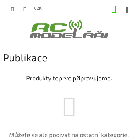
Přejít
NÁKUP
na
CZK
obsah
KOŠÍK
Publikace
Produkty teprve připravujeme.
Můžete se ale podívat na ostatní kategorie.