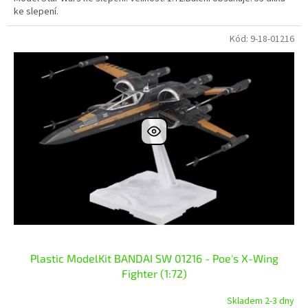
ke slepení.
Kód:
9-18-01216
Plastic ModelKit BANDAI SW 01216 - Poe's X-Wing
Fighter (1:72)
Skladem 2-3 dny