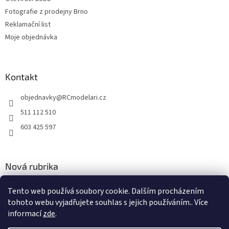
i
Fotografie z prodejny Brno
s
Reklamační list
u
Moje objednávka
Kontakt
objednavky
@
RCmodelari.cz
511 112 510
603 425 597
Nová rubrika
Nový článek v rubrice
Tento web používá soubory cookie. Dalším procházením
tohoto webu vyjadřujete souhlas s jejich používáním.. Více
2.4.2020
informací
zde
.