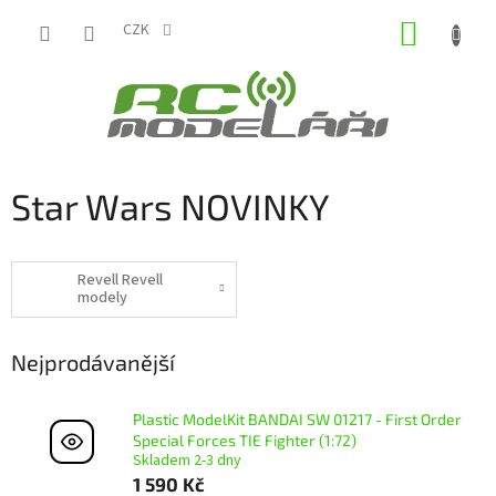
Přejít
NÁKUP
na
CZK
obsah
KOŠÍK
Star Wars NOVINKY
Revell Revell
modely
Nejprodávanější
Plastic ModelKit BANDAI SW 01217 - First Order
Special Forces TIE Fighter (1:72)
Skladem 2-3 dny
1 590 Kč