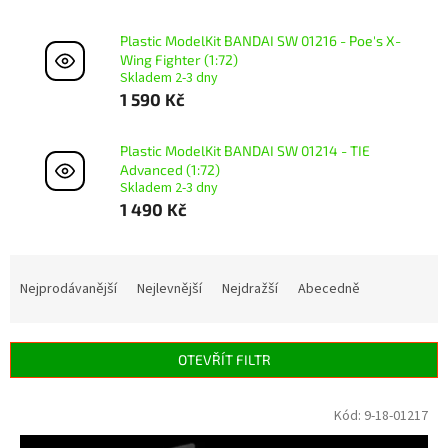
Plastic ModelKit BANDAI SW 01216 - Poe's X-
Wing Fighter (1:72)
Skladem 2-3 dny
1 590 Kč
Plastic ModelKit BANDAI SW 01214 - TIE
Advanced (1:72)
Skladem 2-3 dny
1 490 Kč
Ř
a
Nejprodávanější
Nejlevnější
Nejdražší
Abecedně
z
e
n
OTEVŘÍT FILTR
í
p
V
Kód:
9-18-01217
r
ý
o