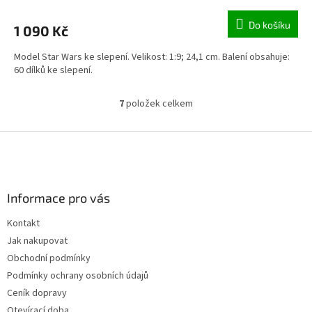
Do košíku
1 090 Kč
Model Star Wars ke slepení. Velikost: 1:9; 24,1 cm. Balení obsahuje:
60 dílků ke slepení.
7
položek celkem
O
v
l
Z
á
á
d
p
a
a
c
Informace pro vás
t
í
í
p
Kontakt
r
Jak nakupovat
v
k
Obchodní podmínky
y
Podmínky ochrany osobních údajů
v
Ceník dopravy
ý
p
Otevírací doba