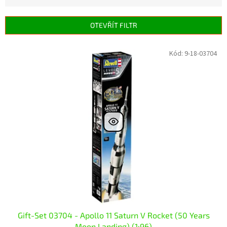
e
n
OTEVŘÍT FILTR
í
p
V
Kód:
9-18-03704
r
ý
o
p
d
i
u
s
k
p
t
r
ů
o
d
u
k
t
ů
Gift-Set 03704 - Apollo 11 Saturn V Rocket (50 Years
Moon Landing) (1:96)