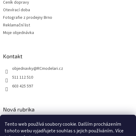
Ceník dopravy
ý
p
Otevírací doba
i
Fotografie z prodejny Brno
s
Reklamační list
u
Moje objednávka
Kontakt
objednavky
@
RCmodelari.cz
511 112 510
603 425 597
Nová rubrika
Nový článek v rubrice
Tento web používá soubory cookie. Dalším procházením
tohoto webu vyjadřujete souhlas s jejich používáním.. Více
2.4.2020