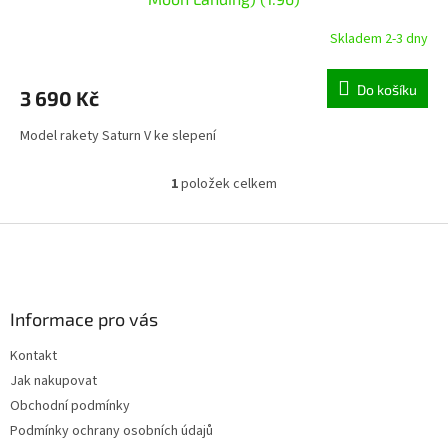
Skladem 2-3 dny
Do košíku
3 690 Kč
Model rakety Saturn V ke slepení
1
položek celkem
O
v
l
Z
á
á
d
p
a
a
c
Informace pro vás
t
í
í
p
Kontakt
r
Jak nakupovat
v
k
Obchodní podmínky
y
Podmínky ochrany osobních údajů
v