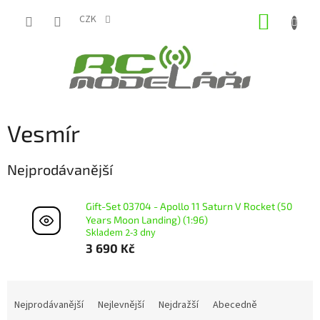
Přejít
NÁKUP
na
CZK
obsah
KOŠÍK
Vesmír
Nejprodávanější
Gift-Set 03704 - Apollo 11 Saturn V Rocket (50
Years Moon Landing) (1:96)
Skladem 2-3 dny
3 690 Kč
Ř
a
Nejprodávanější
Nejlevnější
Nejdražší
Abecedně
z