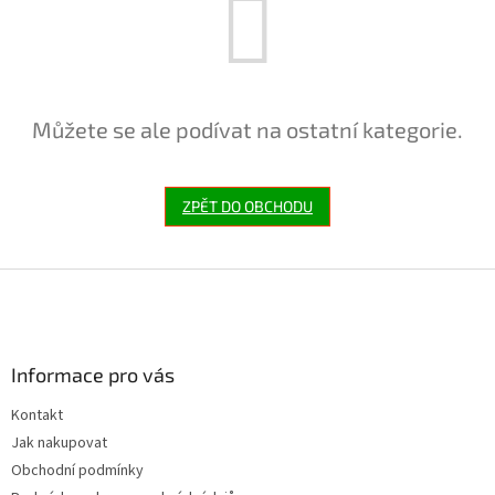
Můžete se ale podívat na ostatní kategorie.
ZPĚT DO OBCHODU
Z
á
p
a
Informace pro vás
t
í
Kontakt
Jak nakupovat
Obchodní podmínky