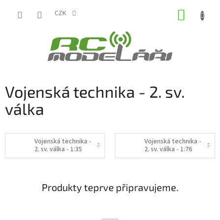
Přejít
NÁKUP
na
CZK
obsah
KOŠÍK
Vojenská technika - 2. sv.
válka
Vojenská technika -
Vojenská technika -
2. sv. válka - 1:35
2. sv. válka - 1:76
Produkty teprve připravujeme.