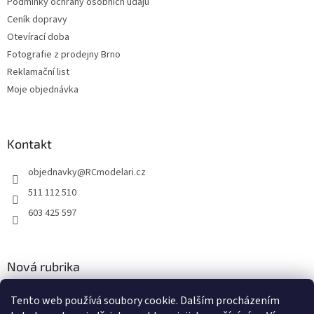
Podmínky ochrany osobních údajů
Ceník dopravy
Otevírací doba
Fotografie z prodejny Brno
Reklamační list
Moje objednávka
Kontakt
objednavky
@
RCmodelari.cz
511 112 510
603 425 597
Nová rubrika
Nový článek v rubrice
Tento web používá soubory cookie. Dalším procházením