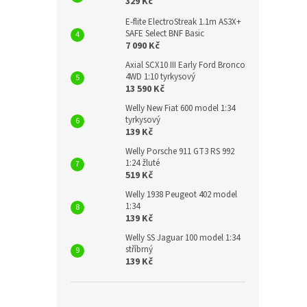
329 Kč
E-flite ElectroStreak 1.1m AS3X+
SAFE Select BNF Basic
7 090 Kč
Axial SCX10 III Early Ford Bronco
4WD 1:10 tyrkysový
13 590 Kč
Welly New Fiat 600 model 1:34
tyrkysový
139 Kč
Welly Porsche 911 GT3 RS 992
1:24 žluté
519 Kč
Welly 1938 Peugeot 402 model
1:34
139 Kč
Welly SS Jaguar 100 model 1:34
stříbrný
139 Kč