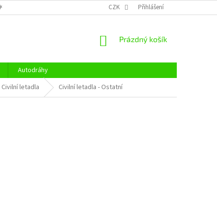
KY OCHRANY OSOBNÍCH ÚDAJŮ
CENÍK DOPRAVY
CZK
Přihlášení
OTEVÍRACÍ DOBA
NÁKUPNÍ
Prázdný košík
KOŠÍK
Autodráhy
Civilní letadla
Civilní letadla - Ostatní