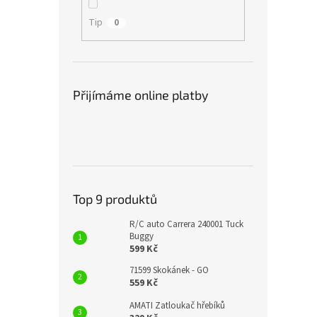
Tip
0
Přijímáme online platby
Top 9 produktů
R/C auto Carrera 240001 Tuck
Buggy
599 Kč
71599 Skokánek - GO
559 Kč
AMATI Zatloukač hřebíků