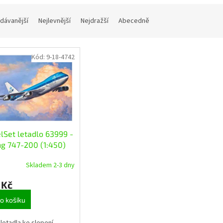
dávanější
Nejlevnější
Nejdražší
Abecedně
Kód:
9-18-4742
Set letadlo 63999 -
g 747-200 (1:450)
Skladem 2-3 dny
 Kč
o košíku