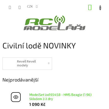
Přejít
NÁKUP
na
CZK
obsah
KOŠÍK
Civilní lodě NOVINKY
Revell Revell
modely
Nejprodávanější
ModelSet loď 65458 - HMS Beagle (1:96)
Skladem 2-3 dny
1 090 Kč