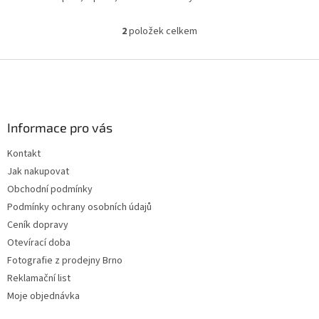
2
položek celkem
O
v
l
Z
á
á
d
p
a
a
c
Informace pro vás
t
í
í
p
Kontakt
r
Jak nakupovat
v
k
Obchodní podmínky
y
Podmínky ochrany osobních údajů
v
Ceník dopravy
ý
p
Otevírací doba
i
Fotografie z prodejny Brno
s
Reklamační list
u
Moje objednávka