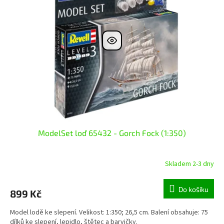
ModelSet loď 65432 - Gorch Fock (1:350)
Skladem 2-3 dny
Do košíku
899 Kč
Model lodě ke slepení. Velikost: 1:350; 26,5 cm. Balení obsahuje: 75
dílků ke slepení, lepidlo, štětec a barvičky.