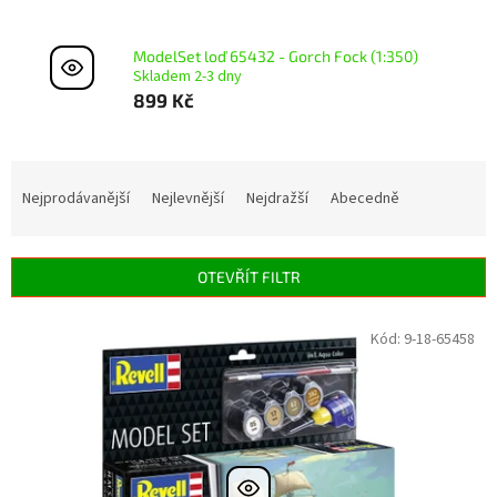
ModelSet loď 65432 - Gorch Fock (1:350)
Skladem 2-3 dny
899 Kč
Ř
a
Nejprodávanější
Nejlevnější
Nejdražší
Abecedně
z
e
n
OTEVŘÍT FILTR
í
p
V
Kód:
9-18-65458
r
ý
o
p
d
i
u
s
k
p
t
r
ů