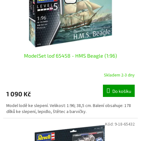
o
d
u
k
t
ů
ModelSet loď 65458 - HMS Beagle (1:96)
Skladem 2-3 dny
Do košíku
1 090 Kč
Model lodě ke slepení. Velikost: 1:96; 38,5 cm. Balení obsahuje: 178
dílků ke slepení, lepidlo, štětec a barvičky.
Kód:
9-18-65432