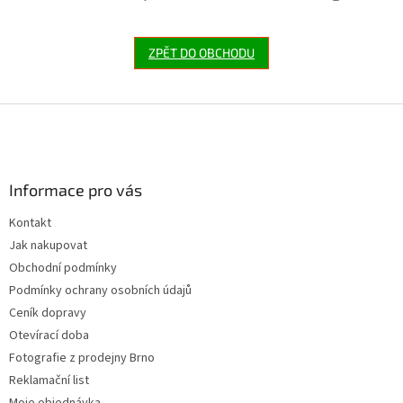
ZPĚT DO OBCHODU
Z
á
p
a
Informace pro vás
t
í
Kontakt
Jak nakupovat
Obchodní podmínky
Podmínky ochrany osobních údajů
Ceník dopravy
Otevírací doba
Fotografie z prodejny Brno
Reklamační list
Moje objednávka