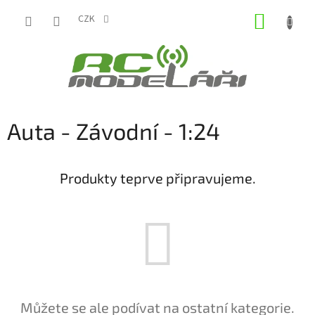
Přejít
NÁKUP
na
CZK
obsah
KOŠÍK
Auta - Závodní - 1:24
Produkty teprve připravujeme.
Můžete se ale podívat na ostatní kategorie.