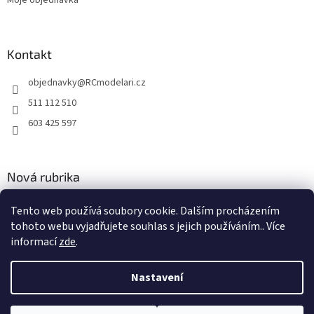
Kontakt
objednavky
@
RCmodelari.cz
511 112 510
603 425 597
Nová rubrika
Nový článek v rubrice
Tento web používá soubory cookie. Dalším procházením
tohoto webu vyjadřujete souhlas s jejich používáním.. Více
2.4.2020
informací
zde
.
Nastavení
Vytvořil Shoptet