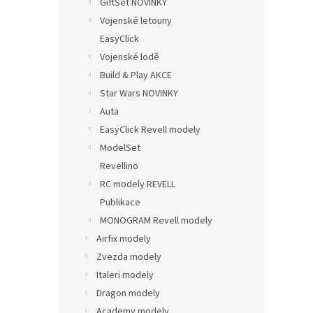
GiftSet NOVINKY
Vojenské letouny
EasyClick
Vojenské lodě
Build & Play AKCE
Star Wars NOVINKY
Auta
EasyClick Revell modely
ModelSet
Revellino
RC modely REVELL
Publikace
MONOGRAM Revell modely
Airfix modely
Zvezda modely
Italeri modely
Dragon modely
Academy modely