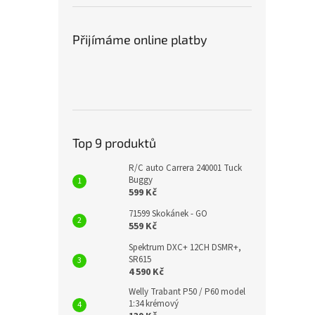
Přijímáme online platby
Top 9 produktů
R/C auto Carrera 240001 Tuck
Buggy
599 Kč
71599 Skokánek - GO
559 Kč
Spektrum DXC+ 12CH DSMR+,
SR615
4 590 Kč
Welly Trabant P50 / P60 model
1:34 krémový