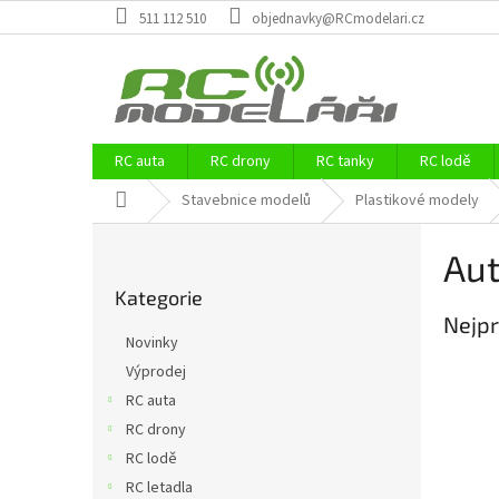
Přejít
511 112 510
objednavky@RCmodelari.cz
na
obsah
RC auta
RC drony
RC tanky
RC lodě
Domů
Stavebnice modelů
Plastikové modely
P
Aut
o
Přeskočit
s
Kategorie
kategorie
t
Nejpr
r
Novinky
a
Výprodej
n
RC auta
n
í
RC drony
p
RC lodě
a
RC letadla