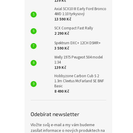
139 Kč
Axial SCX10 III Early Ford Bronco
4WD 1:10 tyrkysový
13 590 Kč
SCX Compact Fast Rally
2 290 Kč
Spektrum DXC+ 12CH DSMR+
3 590 Kč
Welly 1975 Peugeot 504 model
1:34
139 Kč
Hobbyzone Carbon Cub S 2
1.3m Cleetus McFarland SE BNF
Basic
8 490 Kč
Odebírat newsletter
Vložte svůj e-mail a my vám budeme
zasílat informace o nových produktech na