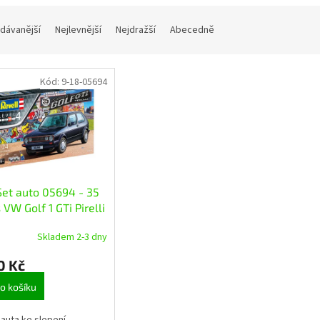
dávanější
Nejlevnější
Nejdražší
Abecedně
Kód:
9-18-05694
Set auto 05694 - 35
 VW Golf 1 GTi Pirelli
)
Skladem 2-3 dny
0 Kč
o košíku