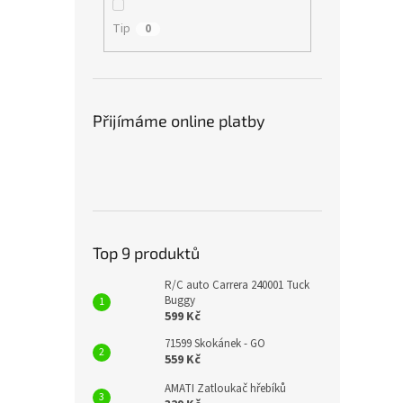
Tip
0
Přijímáme online platby
Top 9 produktů
R/C auto Carrera 240001 Tuck
Buggy
599 Kč
71599 Skokánek - GO
559 Kč
AMATI Zatloukač hřebíků