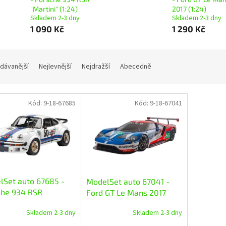
"Martini" (1:24)
2017 (1:24)
Skladem 2-3 dny
Skladem 2-3 dny
1 090 Kč
1 290 Kč
dávanější
Nejlevnější
Nejdražší
Abecedně
Kód:
9-18-67685
Kód:
9-18-67041
lSet auto 67685 -
ModelSet auto 67041 -
che 934 RSR
Ford GT Le Mans 2017
ini" (1:24)
(1:24)
Skladem 2-3 dny
Skladem 2-3 dny