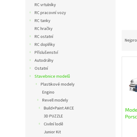
n
RC vrtulníky
e
RC pracovní vozy
l
RC tanky
RC hračky
Ř
RC ostatní
a
Nejpro
RC doplňky
z
Příslušenství
e
n
Autodráhy
V
í
Ostatní
ý
p
Stavebnice modelů
p
r
Plastikové modely
i
o
s
Engino
d
p
u
Revell modely
r
k
Build+Paint AKCE
Mode
o
t
3D PUZZLE
Pors
d
ů
"Mart
Civilní lodě
u
Junior Kit
k