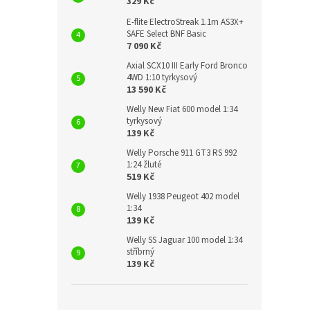
329 Kč
E-flite ElectroStreak 1.1m AS3X+
SAFE Select BNF Basic
7 090 Kč
Axial SCX10 III Early Ford Bronco
4WD 1:10 tyrkysový
13 590 Kč
Welly New Fiat 600 model 1:34
tyrkysový
139 Kč
Welly Porsche 911 GT3 RS 992
1:24 žluté
519 Kč
Welly 1938 Peugeot 402 model
1:34
139 Kč
Welly SS Jaguar 100 model 1:34
stříbrný
139 Kč