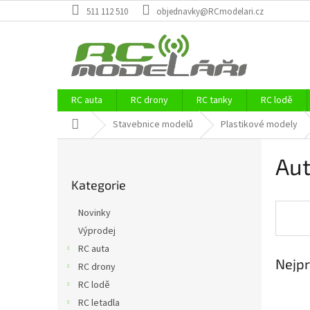
Přejít
511 112 510
objednavky@RCmodelari.cz
na
obsah
RC auta
RC drony
RC tanky
RC lodě
Domů
Stavebnice modelů
Plastikové modely
P
Au
o
Přeskočit
s
Kategorie
kategorie
t
r
Novinky
a
Výprodej
n
RC auta
n
Nejpr
í
RC drony
p
RC lodě
a
RC letadla