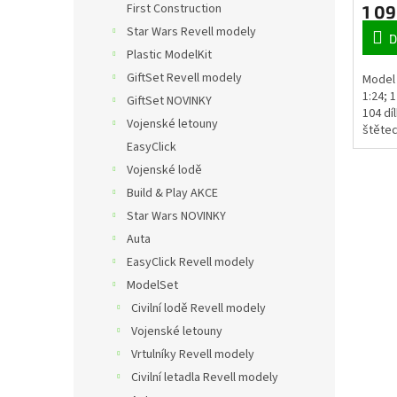
t
First Construction
1 09
ů
Star Wars Revell modely
D
Plastic ModelKit
GiftSet Revell modely
Model 
1:24; 
GiftSet NOVINKY
104 dí
Vojenské letouny
štětec
EasyClick
Vojenské lodě
Build & Play AKCE
Star Wars NOVINKY
Auta
EasyClick Revell modely
ModelSet
Civilní lodě Revell modely
Vojenské letouny
Vrtulníky Revell modely
Civilní letadla Revell modely