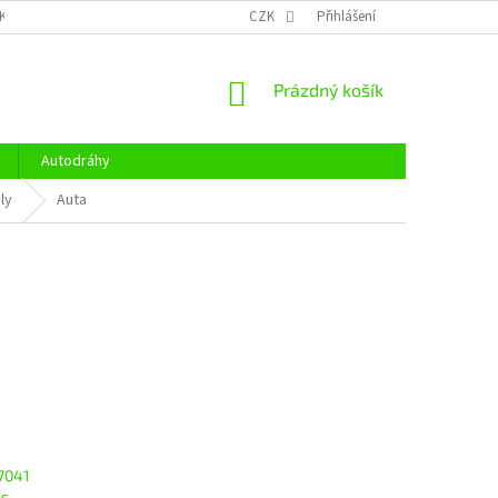
KY OCHRANY OSOBNÍCH ÚDAJŮ
CENÍK DOPRAVY
CZK
Přihlášení
OTEVÍRACÍ DOBA
NÁKUPNÍ
Prázdný košík
KOŠÍK
Autodráhy
ly
Auta
7041
ns