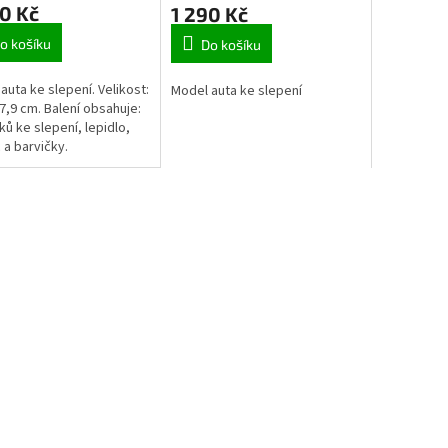
0 Kč
1 290 Kč
o košíku
Do košíku
auta ke slepení. Velikost:
Model auta ke slepení
17,9 cm. Balení obsahuje:
lků ke slepení, lepidlo,
 a barvičky.
O
v
l
á
d
a
c
í
p
r
v
k
y
v