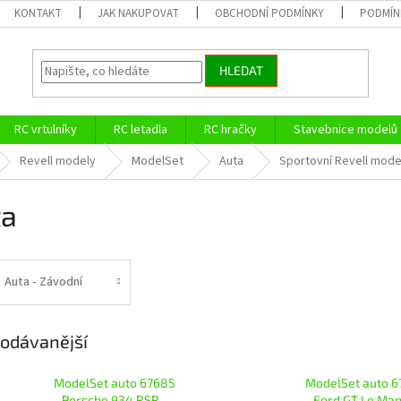
KONTAKT
JAK NAKUPOVAT
OBCHODNÍ PODMÍNKY
PODMÍN
HLEDAT
RC vrtulníky
RC letadla
RC hračky
Stavebnice modelů
Revell modely
ModelSet
Auta
Sportovní Revell mode
ta
Auta - Závodní
odávanější
ModelSet auto 67685
ModelSet auto 6
- Porsche 934 RSR
- Ford GT Le Ma