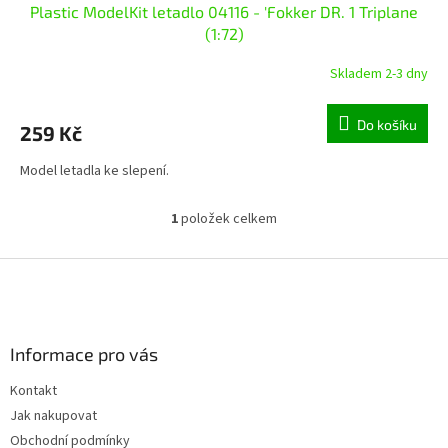
Plastic ModelKit letadlo 04116 - 'Fokker DR. 1 Triplane
(1:72)
Skladem 2-3 dny
Do košíku
259 Kč
Model letadla ke slepení.
1
položek celkem
O
v
l
Z
á
á
d
p
a
a
c
Informace pro vás
t
í
í
p
Kontakt
r
Jak nakupovat
v
k
Obchodní podmínky