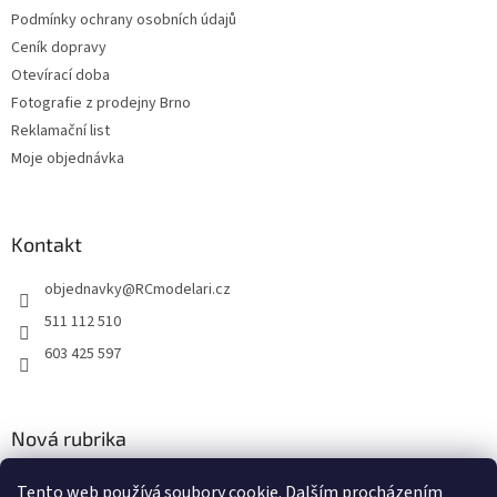
y
Podmínky ochrany osobních údajů
v
Ceník dopravy
ý
p
Otevírací doba
i
Fotografie z prodejny Brno
s
Reklamační list
u
Moje objednávka
Kontakt
objednavky
@
RCmodelari.cz
511 112 510
603 425 597
Nová rubrika
Nový článek v rubrice
Tento web používá soubory cookie. Dalším procházením