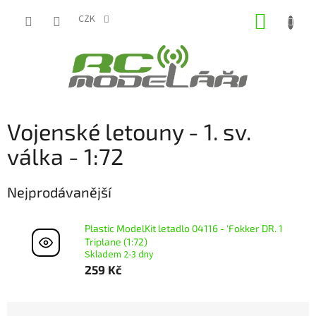
Přejít
NÁKUP
na
CZK
obsah
KOŠÍK
Vojenské letouny - 1. sv.
válka - 1:72
Nejprodávanější
Plastic ModelKit letadlo 04116 - 'Fokker DR. 1
Triplane (1:72)
Skladem 2-3 dny
259 Kč
Ř