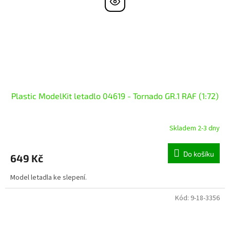
Plastic ModelKit letadlo 04619 - Tornado GR.1 RAF (1:72)
Skladem 2-3 dny
Do košíku
649 Kč
Model letadla ke slepení.
Kód:
9-18-3356