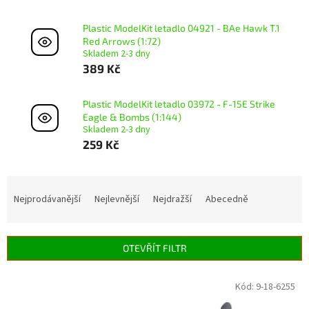
Plastic ModelKit letadlo 04921 - BAe Hawk T.1
Red Arrows (1:72)
Skladem 2-3 dny
389 Kč
Plastic ModelKit letadlo 03972 - F-15E Strike
Eagle & Bombs (1:144)
Skladem 2-3 dny
259 Kč
Ř
a
Nejprodávanější
Nejlevnější
Nejdražší
Abecedně
z
e
n
OTEVŘÍT FILTR
í
p
V
Kód:
9-18-6255
r
ý
o