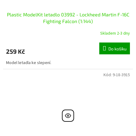
Plastic ModelKit letadlo 03992 - Lockheed Martin F-16C
Fighting Falcon (1:144)
Skladem 2-3 dny
Do košíku
259 Kč
Model letadla ke slepení.
Kód:
9-18-3915