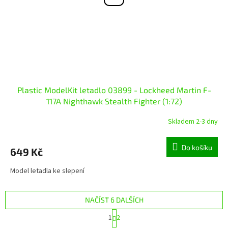
Plastic ModelKit letadlo 03899 - Lockheed Martin F-
117A Nighthawk Stealth Fighter (1:72)
Skladem 2-3 dny
Do košíku
649 Kč
Model letadla ke slepení
NAČÍST 6 DALŠÍCH
S
1
2
t
O