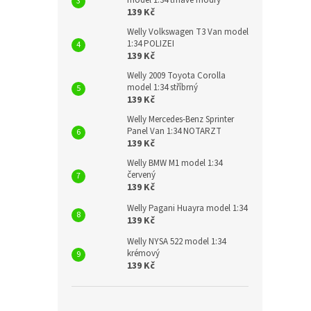
model 1:34 tmavě modrý
139 Kč
Welly Volkswagen T3 Van model
1:34 POLIZEI
139 Kč
Welly 2009 Toyota Corolla
model 1:34 stříbrný
139 Kč
Welly Mercedes-Benz Sprinter
Panel Van 1:34 NOTARZT
139 Kč
Welly BMW M1 model 1:34
červený
139 Kč
Welly Pagani Huayra model 1:34
139 Kč
Welly NYSA 522 model 1:34
krémový
139 Kč