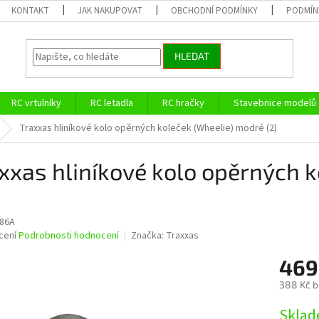
KONTAKT
JAK NAKUPOVAT
OBCHODNÍ PODMÍNKY
PODMÍN
HLEDAT
RC vrtulníky
RC letadla
RC hračky
Stavebnice modelů
Traxxas hliníkové kolo opěrných koleček (Wheelie) modré (2)
xxas hliníkové kolo opěrných 
86A
né
cení
Podrobnosti hodnocení
Značka:
Traxxas
ní
469
u
388 Kč 
Měrná
Sklad
cena: