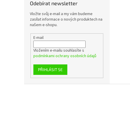
Odebírat newsletter
Vložte svůj e-mail a my vám budeme
zasílat informace o nových produktech na
našem e-shopu.
E-mail
Vložením e-mailu souhlasíte s
podmínkami ochrany osobních údajů
PŘIHLÁSIT SE
Z
á
p
a
t
í