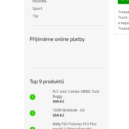
Házedla
z
Sport
5
Traxxa
hvězdi
Tip
Truck 
a neju
Traxx
závod
Přijímáme online platby
laděn
soupra
Top 9 produktů
R/C auto Carrera 240001 Tuck
Buggy
599 Kč
71599 Skokánek - GO
559 Kč
Welly FSO Polonez ATU Plus