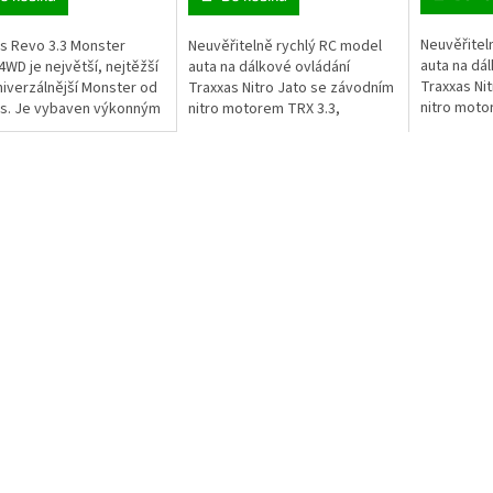
Neuvěřitel
s Revo 3.3 Monster
Neuvěřitelně rychlý RC model
ček.
auta na dá
4WD je největší, nejtěžší
auta na dálkové ovládání
Traxxas Ni
niverzálnější Monster od
Traxxas Nitro Jato se závodním
nitro moto
as. Je vybaven výkonným
nitro motorem TRX 3.3,
zrychlení 0
ním motorem TRX 3.3 s
zrychlení 0 na 100 km/h za 4.2 s,
RC souprav
ým výfukem, RC
RC souprava 2,4GHz s
Bluetooth a
vou...
Bluetooth a...