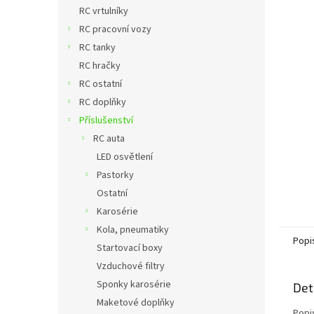
n
hvězdič
RC vrtulníky
e
RC pracovní vozy
l
RC tanky
RC hračky
RC ostatní
RC doplňky
Příslušenství
RC auta
LED osvětlení
Pastorky
Ostatní
Karosérie
Kola, pneumatiky
Popi
Startovací boxy
Vzduchové filtry
Sponky karosérie
Det
Maketové doplňky
Popi