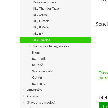
Přívěsné vozíky
Díly Thunder Tiger
Díly Arrma
Díly Funtek
Souvi
Díly HiMoto
Díly HPI
Díly Traxxas
Náhradní a tuningové díly
Drony
RC letadla
RC lodě
Světelné sady
Traxx
Ostatní
Blue
RC Tanky
Průmě
Autodráhy
hodno
Ostatní
13 
produ
je
Stavebnice modelů
5,0
D