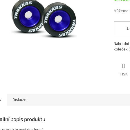
ek.
Můžeme d
Náhradní 
koleček (
TISK
s
Diskuze
ailní popis produktu
s produktu není dostupný