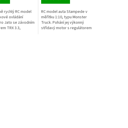
ně rychlý RC model
RC model auta Stampede v
lkové ovládání
měřítku 1:10, typu Monster
tro Jato se závodním
Truck. Pohání jej výkonný
rem TRX 3.3,
střídavý motor s regulátorem
 na 100 km/h za 4.2 s,
BL-2S. Model jezdí až 64 km/h!
a 2,4GHz s
Obsahuje bezsponkovou
...
karoserii,...