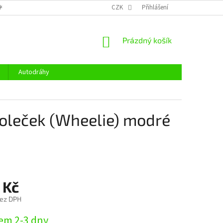
KY OCHRANY OSOBNÍCH ÚDAJŮ
CENÍK DOPRAVY
CZK
Přihlášení
OTEVÍRACÍ DOBA
NÁKUPNÍ
Prázdný košík
KOŠÍK
Autodráhy
koleček (Wheelie) modré
 Kč
bez DPH
em 2-3 dny