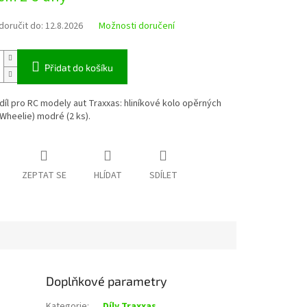
oručit do:
12.8.2026
Možnosti doručení
Přidat do košíku
díl pro RC modely aut Traxxas: hliníkové kolo opěrných
Wheelie) modré (2 ks).
ZEPTAT SE
HLÍDAT
SDÍLET
Doplňkové parametry
Kategorie
:
Díly Traxxas