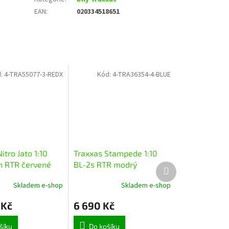
EAN
:
020334518651
d:
4-TRA55077-3-REDX
Kód:
4-TRA36354-4-BLUE
itro Jato 1:10
Traxxas Stampede 1:10
h RTR červené
BL-2s RTR modrý
Další
produkt
Skladem e-shop
Skladem e-shop
 Kč
6 690 Kč
šíku
Do košíku