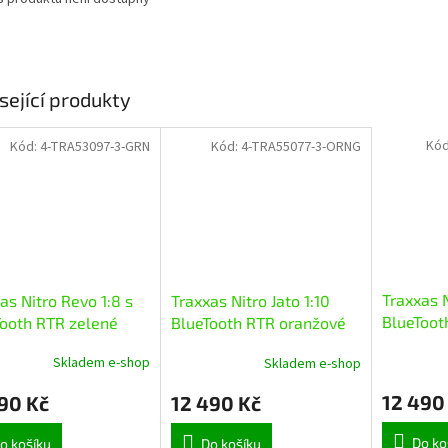
sející produkty
Kó
Kód:
4-TRA53097-3-GRN
Kód:
4-TRA55077-3-ORNG
Traxxas N
as Nitro Revo 1:8 s
Traxxas Nitro Jato 1:10
BlueToot
Tooth RTR zelené
BlueTooth RTR oranžové
Skladem e-shop
Skladem e-shop
rné
cení
12 490
990 Kč
12 490 Kč
ktu
Do ko
o košíku
Do košíku