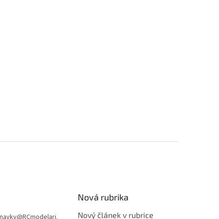
Nová rubrika
Nový článek v rubrice
navky
@
RCmodelari.