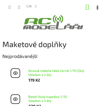
Přejít
NÁKUP
na
CZK
obsah
KOŠÍK
Maketové doplňky
Nejprodávanější
Kovová maketa háků černá 1/10 (2ks)
Skladem 2-3 dny
179 Kč
Batoh žlutý expedice 1/10
Skladem 2-3 dny
329 Kč