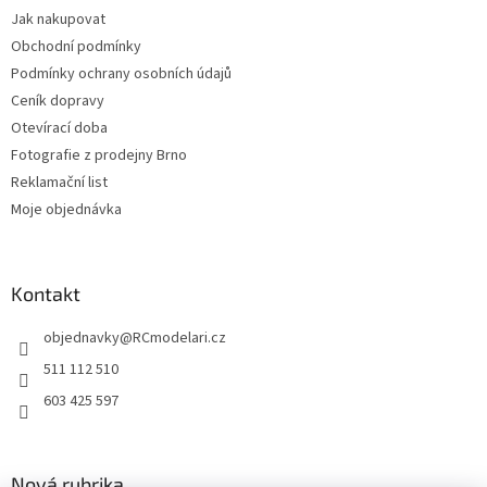
y
Jak nakupovat
v
ý
Obchodní podmínky
p
Podmínky ochrany osobních údajů
i
Ceník dopravy
s
u
Otevírací doba
Fotografie z prodejny Brno
Reklamační list
Moje objednávka
Kontakt
objednavky
@
RCmodelari.cz
511 112 510
603 425 597
Nová rubrika