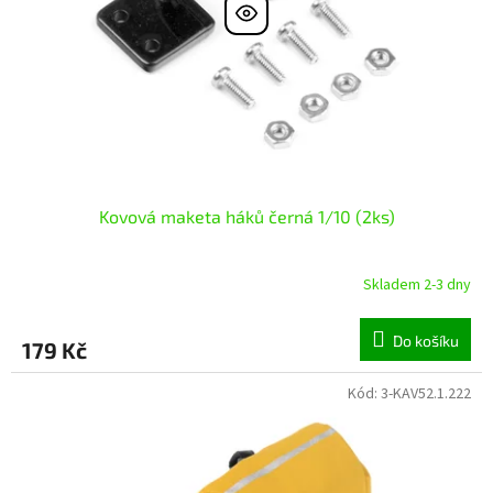
r
ů
o
d
u
k
t
ů
Kovová maketa háků černá 1/10 (2ks)
Skladem 2-3 dny
Do košíku
179 Kč
Kód:
3-KAV52.1.222