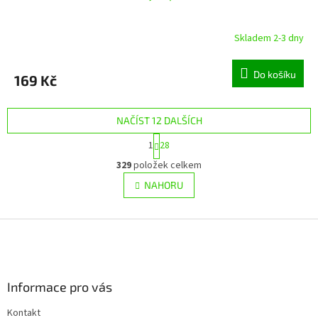
Skladem 2-3 dny
Do košíku
169 Kč
NAČÍST 12 DALŠÍCH
S
1
28
t
O
r
329
položek celkem
v
á
l
NAHORU
n
á
k
d
o
v
Z
a
á
c
á
n
í
p
í
p
a
r
Informace pro vás
t
v
í
k
Kontakt