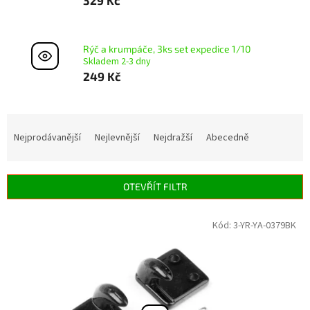
Rýč a krumpáče, 3ks set expedice 1/10
Skladem 2-3 dny
249 Kč
Ř
a
Nejprodávanější
Nejlevnější
Nejdražší
Abecedně
z
e
n
OTEVŘÍT FILTR
í
p
V
Kód:
3-YR-YA-0379BK
r
ý
o
p
d
i
u
s
k
p
t