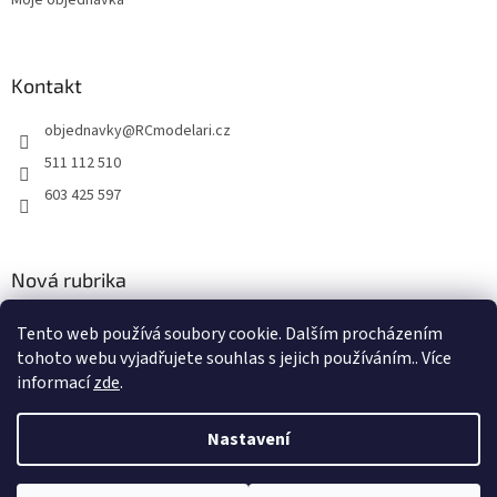
Kontakt
objednavky
@
RCmodelari.cz
511 112 510
603 425 597
Nová rubrika
Nový článek v rubrice
Tento web používá soubory cookie. Dalším procházením
tohoto webu vyjadřujete souhlas s jejich používáním.. Více
2.4.2020
informací
zde
.
Nastavení
Vytvořil Shoptet