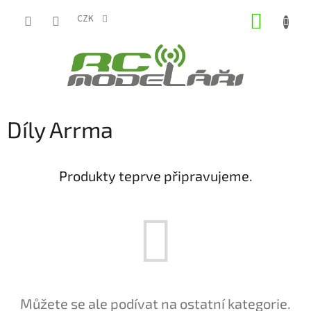
Přejít
NÁKUP
na
CZK
obsah
KOŠÍK
Díly Arrma
Produkty teprve připravujeme.
Můžete se ale podívat na ostatní kategorie.