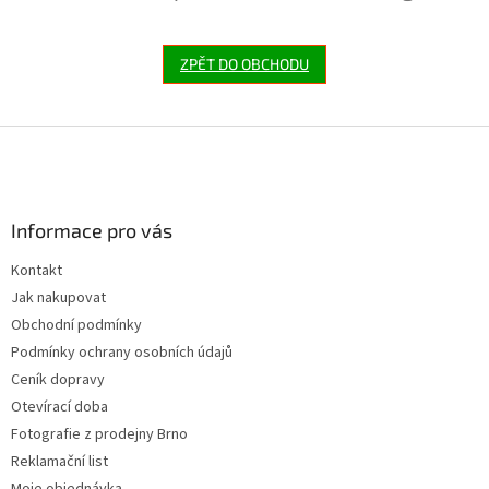
ZPĚT DO OBCHODU
Z
á
p
a
Informace pro vás
t
í
Kontakt
Jak nakupovat
Obchodní podmínky
Podmínky ochrany osobních údajů
Ceník dopravy
Otevírací doba
Fotografie z prodejny Brno
Reklamační list
Moje objednávka