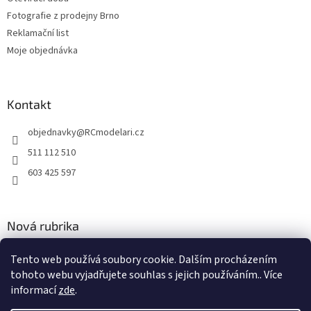
i
Fotografie z prodejny Brno
s
Reklamační list
u
Moje objednávka
Kontakt
objednavky
@
RCmodelari.cz
511 112 510
603 425 597
Nová rubrika
Nový článek v rubrice
Tento web používá soubory cookie. Dalším procházením
tohoto webu vyjadřujete souhlas s jejich používáním.. Více
2.4.2020
informací
zde
.