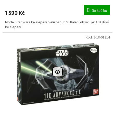
Do košíku
1 590 Kč
Model Star Wars ke slepení. Velikost: 1:72. Balení obsahuje: 108 dílků
ke slepení.
Kód:
9-18-01214