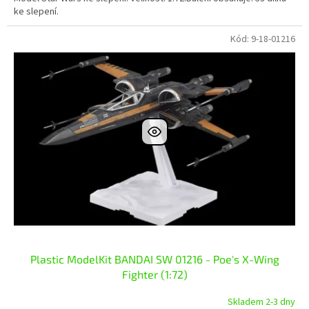
ke slepení.
Kód:
9-18-01216
Plastic ModelKit BANDAI SW 01216 - Poe's X-Wing
Fighter (1:72)
Skladem 2-3 dny