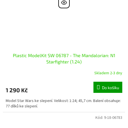
Plastic ModelKit SW 06787 - The Mandalorian: N1
Starfighter (1.24)
Skladem 2-3 dny
Do košíku
1 290 Kč
Model Star Wars ke slepení. Velikost: 1:24; 45,7 cm. Balení obsahuje:
77 dílků ke slepení.
Kód:
9-18-06783