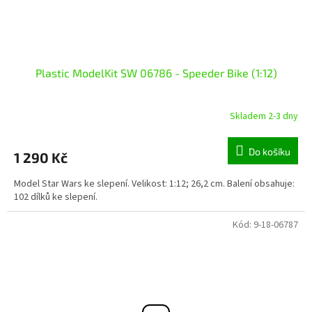
Plastic ModelKit SW 06786 - Speeder Bike (1:12)
Skladem 2-3 dny
Do košíku
1 290 Kč
Model Star Wars ke slepení. Velikost: 1:12; 26,2 cm. Balení obsahuje:
102 dílků ke slepení.
Kód:
9-18-06787