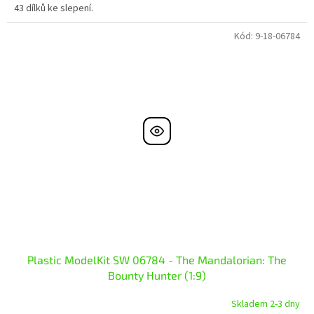
43 dílků ke slepení.
Kód:
9-18-06784
Plastic ModelKit SW 06784 - The Mandalorian: The
Bounty Hunter (1:9)
Skladem 2-3 dny