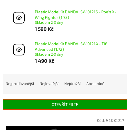
Plastic ModelKit BANDAI SW 01216 - Poe's X-
Wing Fighter (1:72)
Skladem 2-3 dny
1 590 Kč
Plastic ModelKit BANDAI SW 01214 - TIE
Advanced (1:72)
Skladem 2-3 dny
1 490 Kč
Ř
a
Nejprodávanější
Nejlevnější
Nejdražší
Abecedně
z
e
n
OTEVŘÍT FILTR
í
p
V
Kód:
9-18-01217
r
ý
o