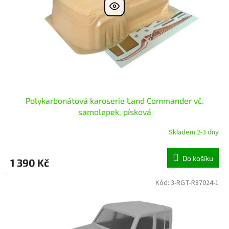
r
ů
o
d
u
k
t
ů
Polykarbonátová karoserie Land Commander vč.
samolepek, písková
Skladem 2-3 dny
Do košíku
1 390 Kč
Kód:
3-RGT-R87024-1