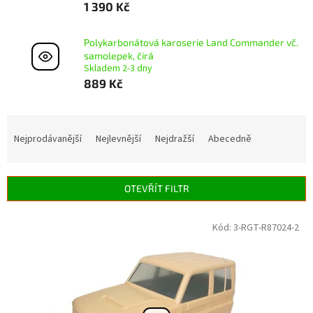
1 390 Kč
Polykarbonátová karoserie Land Commander vč.
samolepek, čirá
Skladem 2-3 dny
889 Kč
Ř
a
Nejprodávanější
Nejlevnější
Nejdražší
Abecedně
z
e
n
OTEVŘÍT FILTR
í
p
V
Kód:
3-RGT-R87024-2
r
ý
o
p
d
i
u
s
k
p
t