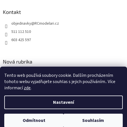
Kontakt
objednavky
@
RCmodelari.cz
511 112 510
603 425 597
Nová rubrika
Nový článek v rubrice
Tento web používá soubory cookie. Dalším procházením
tohoto webu vyjadřujete souhlas s jejich používáním.. Více
2.4.2020
informací
zde
.
Nastavení
Vytvořil Shoptet
Odmítnout
Souhlasím
Copyright 2026
RC modeláři
. Všechna práva vyhrazena.