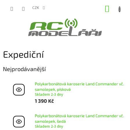
Přejít
NÁKUP
na
CZK
obsah
KOŠÍK
Expediční
Nejprodávanější
Polykarbonátová karoserie Land Commander vč.
samolepek, písková
Skladem 2-3 dny
1 390 Kč
Polykarbonátová karoserie Land Commander vč.
samolepek, šedá
Skladem 2-3 dny