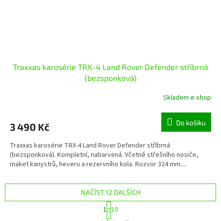
Traxxas karosérie TRX-4 Land Rover Defender stříbrná
(bezsponková)
Skladem e-shop
Do košíku
3 490 Kč
Traxxas karosérie TRX-4 Land Rover Defender stříbrná
(bezsponková). Kompletní, nabarvená. Včetně střešního nosiče,
maket kanystrů, heveru a rezervního kola. Rozvor 324 mm....
NAČÍST 12 DALŠÍCH
S
1
10
t
O