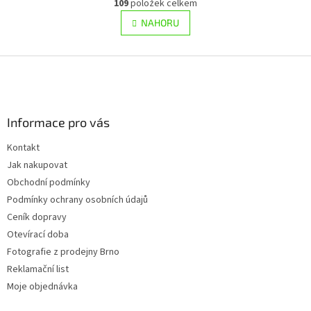
r
109
položek celkem
v
á
l
NAHORU
n
á
k
d
o
v
Z
a
á
c
á
n
í
p
í
p
a
r
Informace pro vás
t
v
í
k
Kontakt
y
Jak nakupovat
v
ý
Obchodní podmínky
p
Podmínky ochrany osobních údajů
i
Ceník dopravy
s
u
Otevírací doba
Fotografie z prodejny Brno
Reklamační list
Moje objednávka