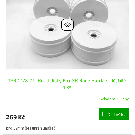
TPRO 1/8 Off-Road disky Pro-XR Race Hard/tvrdé, bílé,
4 ks.
Skladem 2-3 dny
Do košíku
269 Kč
pro 17mm šestihran unašeč.