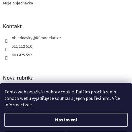
Moje objednávka
Kontakt
objednavky
@
RCmodelari.cz
511 112 510
603 425 597
Nová rubrika
Nový článek v rubrice
Tento web používá soubory cookie. Dalším procházením
tohoto webu vyjadřujete souhlas s jejich používáním.. Více
2.4.2020
informací
zde
.
Nastavení
Vytvořil Shoptet