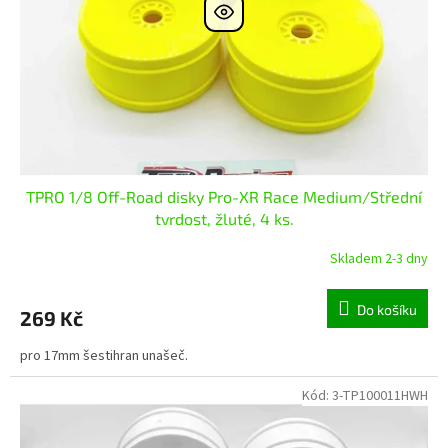
r
ů
o
d
u
k
t
ů
TPRO 1/8 Off-Road disky Pro-XR Race Medium/Střední
tvrdost, žluté, 4 ks.
Skladem 2-3 dny
Do košíku
269 Kč
pro 17mm šestihran unašeč.
Kód:
3-TP100011HWH