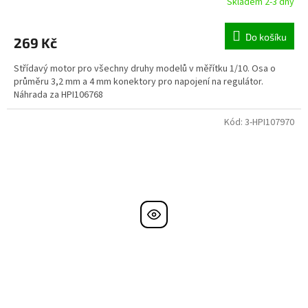
Skladem 2-3 dny
Do košíku
269 Kč
Střídavý motor pro všechny druhy modelů v měřítku 1/10. Osa o
průměru 3,2 mm a 4 mm konektory pro napojení na regulátor.
Náhrada za HPI106768
Kód:
3-HPI107970