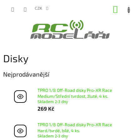
Přejít
NÁKUP
na
CZK
obsah
KOŠÍK
Disky
Nejprodávanější
TPRO 1/8 Off-Road disky Pro-XR Race
Medium/Střední tvrdost, žluté, 4 ks.
Skladem 2-3 dny
269 Kč
TPRO 1/8 Off-Road disky Pro-XR Race
Hard/tvrdé, bílé, 4 ks.
Skladem 2-3 dny