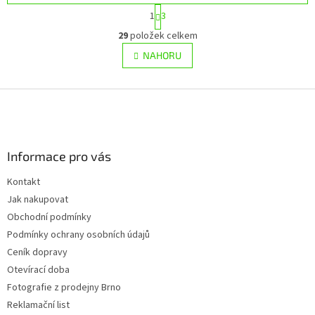
S
1
3
t
O
r
29
položek celkem
v
á
l
NAHORU
n
á
k
d
o
v
Z
a
á
c
á
n
í
p
í
p
a
r
Informace pro vás
t
v
í
k
Kontakt
y
Jak nakupovat
v
ý
Obchodní podmínky
p
Podmínky ochrany osobních údajů
i
Ceník dopravy
s
u
Otevírací doba
Fotografie z prodejny Brno
Reklamační list