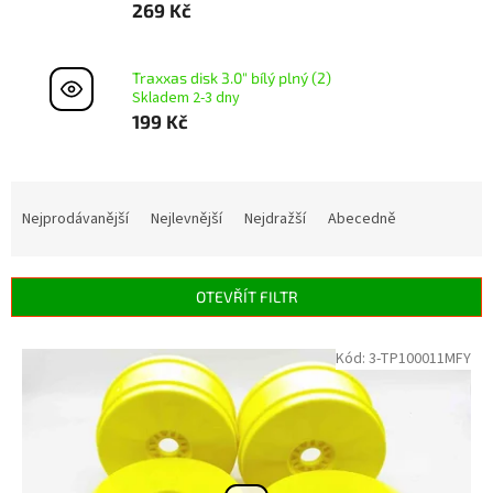
269 Kč
Traxxas disk 3.0" bílý plný (2)
Skladem 2-3 dny
199 Kč
Ř
a
Nejprodávanější
Nejlevnější
Nejdražší
Abecedně
z
e
n
OTEVŘÍT FILTR
í
p
V
Kód:
3-TP100011MFY
r
ý
o
p
d
i
u
s
k
p
t