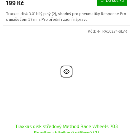
Do košíku
199 Kč
Traxxas disk 3.0" bílý plný (2), vhodný pro pneumatiky Response Pro
s unašečem 17 mm. Pro přední i zadní nápravu.
Kód:
4-TRA10274-SLVR
Traxxas disk středový Method Race Wheels 703
Beadlock hliníkový stříbrný (2)