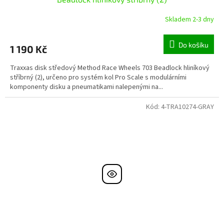
Skladem 2-3 dny
Do košíku
1 190 Kč
Traxxas disk středový Method Race Wheels 703 Beadlock hliníkový
stříbrný (2), určeno pro systém kol Pro Scale s modulárními
komponenty disku a pneumatikami nalepenými na...
Kód:
4-TRA10274-GRAY