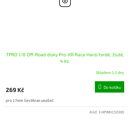
TPRO 1/8 Off-Road disky Pro-XR Race Hard/tvrdé, žluté,
4 ks.
Skladem 2-3 dny
Do košíku
269 Kč
pro 17mm šestihran unašeč.
Kód:
3-HPIMV150365