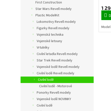
k
First Construction
t
1 29
Star Wars Revell modely
ů
Plastic ModelKit
D
Lokomotivy Revell modely
Model 
Figurky Revell modely
Vojenská technika
Vojenské letouny
Vrtulníky
Civilní letadla Revell modely
Star Trek Revell modely
Vojenské lodě Revell modely
Civilní lodě Revell modely
Civilní lodě
Civilní lodě - Motorové
Ponorky Revell modely
Vojenské lodě NOVINKY
Civilní lodě