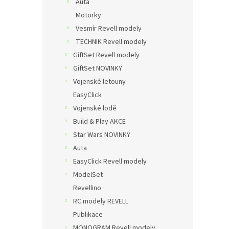
Auta
Motorky
Vesmír Revell modely
TECHNIK Revell modely
GiftSet Revell modely
GiftSet NOVINKY
Vojenské letouny
EasyClick
Vojenské lodě
Build & Play AKCE
Star Wars NOVINKY
Auta
EasyClick Revell modely
ModelSet
Revellino
RC modely REVELL
Publikace
MONOGRAM Revell modely