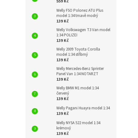
559 Kč
Welly FSO Polonez ATU Plus
model 1:34 tmavě modrý
139 Kč
Welly Volkswagen T3 Van model
1:34 POLIZEI
139 Kč
Welly 2009 Toyota Corolla
model 1:34 stříbrný
139 Kč
Welly Mercedes-Benz Sprinter
Panel Van 1:34 NOTARZT
139 Kč
Welly BMW M1 model 1:34
červený
139 Kč
Welly Pagani Huayra model 1:34
139 Kč
Welly NYSA 522 model 1:34
krémový
139 Kč