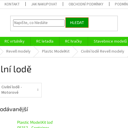
KONTAKT
JAK NAKUPOVAT
OBCHODNÍ PODMÍNKY
PODMÍN
HLEDAT
RC vrtulníky
RC letadla
RC hračky
Stavebnice modelů
Revell modely
Plastic ModelKit
Civilní lodě Revell modely
ilní lodě
Civilní lodě -
Motorové
odávanější
Plastic ModelKit loď
05152 - Container