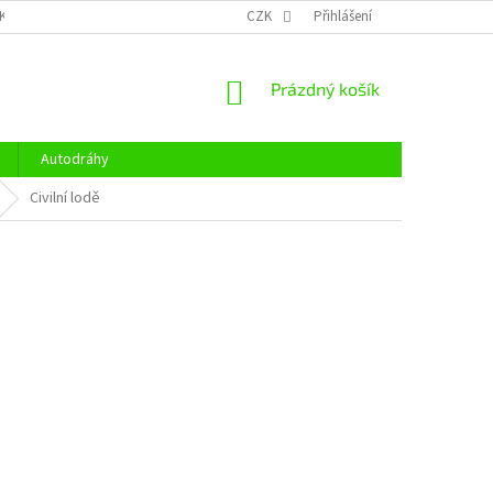
KY OCHRANY OSOBNÍCH ÚDAJŮ
CENÍK DOPRAVY
CZK
Přihlášení
OTEVÍRACÍ DOBA
NÁKUPNÍ
Prázdný košík
KOŠÍK
Autodráhy
Civilní lodě