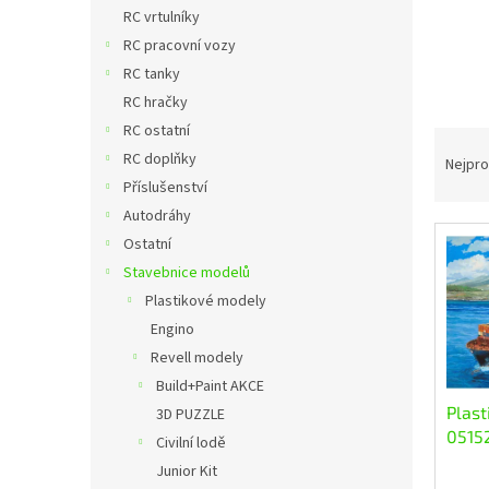
n
RC vrtulníky
e
RC pracovní vozy
l
RC tanky
RC hračky
RC ostatní
Ř
RC doplňky
a
Nejpro
z
Příslušenství
e
Autodráhy
n
Ostatní
V
í
Stavebnice modelů
ý
p
p
Plastikové modely
r
i
o
Engino
s
d
Revell modely
p
u
Build+Paint AKCE
r
k
Plast
3D PUZZLE
o
t
05152
Civilní lodě
d
ů
Colom
u
Junior Kit