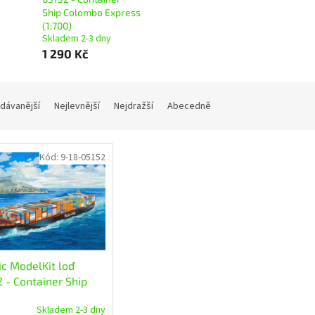
Ship Colombo Express
(1:700)
Skladem 2-3 dny
1 290 Kč
dávanější
Nejlevnější
Nejdražší
Abecedně
Kód:
9-18-05152
ic ModelKit loď
 - Container Ship
bo Express (1:700)
Skladem 2-3 dny