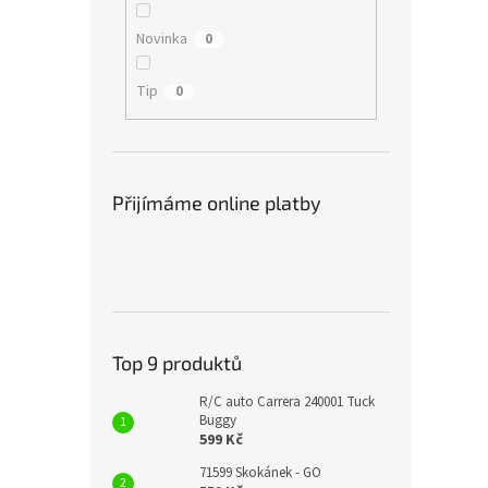
Novinka
0
Tip
0
Přijímáme online platby
Top 9 produktů
R/C auto Carrera 240001 Tuck
Buggy
599 Kč
71599 Skokánek - GO