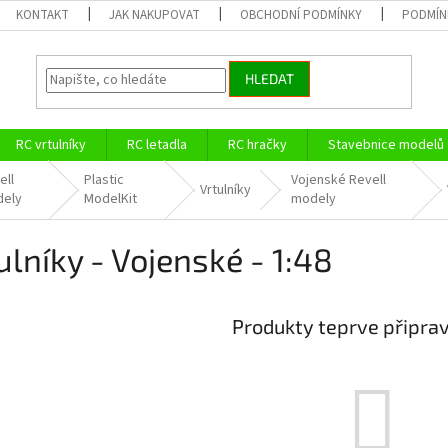
KONTAKT
JAK NAKUPOVAT
OBCHODNÍ PODMÍNKY
PODMÍN
HLEDAT
RC vrtulníky
RC letadla
RC hračky
Stavebnice modelů
ell
Plastic
Vojenské Revell
Vrtulníky
ely
ModelKit
modely
ulníky - Vojenské - 1:48
Produkty teprve připra