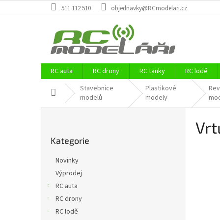
Přejít
511 112 510
objednavky@RCmodelari.cz
na
obsah
RC auta
RC drony
RC tanky
RC lodě
Stavebnice
Plastikové
Rev
Domů
modelů
modely
mod
P
Vrt
o
Přeskočit
s
Kategorie
kategorie
t
r
Novinky
a
Výprodej
n
RC auta
n
í
RC drony
p
RC lodě