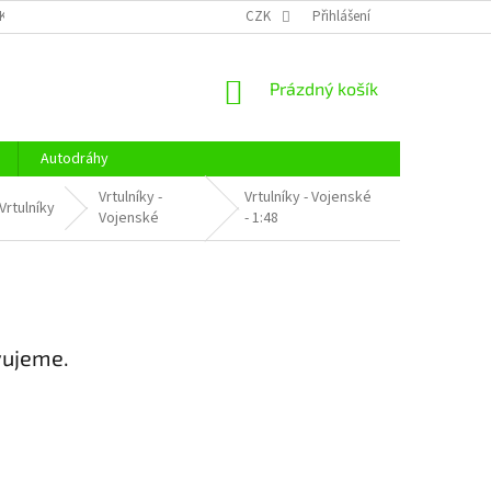
KY OCHRANY OSOBNÍCH ÚDAJŮ
CENÍK DOPRAVY
CZK
Přihlášení
OTEVÍRACÍ DOBA
NÁKUPNÍ
Prázdný košík
KOŠÍK
Autodráhy
Vrtulníky -
Vrtulníky - Vojenské
Vrtulníky
Vojenské
- 1:48
vujeme.