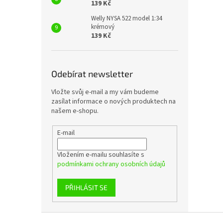
139 Kč
Welly NYSA 522 model 1:34
krémový
139 Kč
Odebírat newsletter
Vložte svůj e-mail a my vám budeme
zasílat informace o nových produktech na
našem e-shopu.
E-mail
Vložením e-mailu souhlasíte s
podmínkami ochrany osobních údajů
PŘIHLÁSIT SE
Z