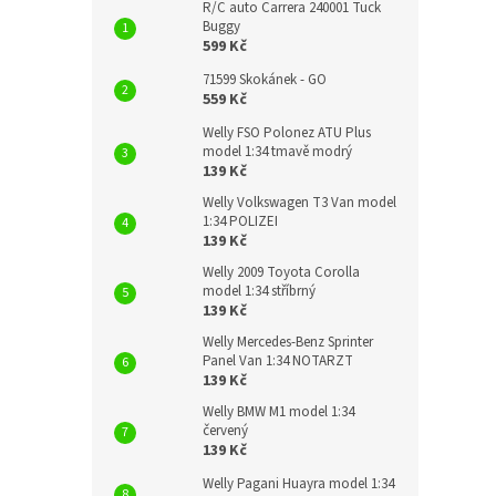
R/C auto Carrera 240001 Tuck
Buggy
599 Kč
71599 Skokánek - GO
559 Kč
Welly FSO Polonez ATU Plus
model 1:34 tmavě modrý
139 Kč
Welly Volkswagen T3 Van model
1:34 POLIZEI
139 Kč
Welly 2009 Toyota Corolla
model 1:34 stříbrný
139 Kč
Welly Mercedes-Benz Sprinter
Panel Van 1:34 NOTARZT
139 Kč
Welly BMW M1 model 1:34
červený
139 Kč
Welly Pagani Huayra model 1:34