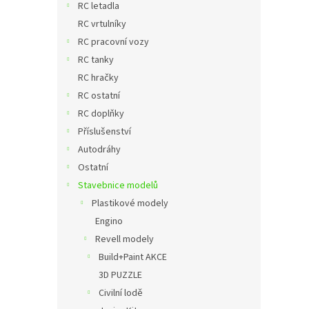
a
RC letadla
n
RC vrtulníky
e
RC pracovní vozy
l
RC tanky
RC hračky
RC ostatní
RC doplňky
Příslušenství
Autodráhy
Ostatní
Stavebnice modelů
Plastikové modely
Engino
Revell modely
Build+Paint AKCE
3D PUZZLE
Civilní lodě