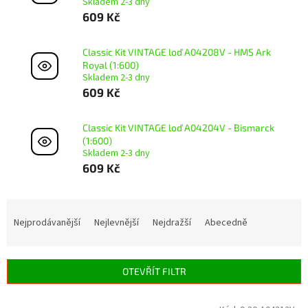
Skladem 2-3 dny
609 Kč
Classic Kit VINTAGE loď A04208V - HMS Ark
Royal (1:600)
Skladem 2-3 dny
609 Kč
Classic Kit VINTAGE loď A04204V - Bismarck
(1:600)
Skladem 2-3 dny
609 Kč
Ř
a
Nejprodávanější
Nejlevnější
Nejdražší
Abecedně
z
e
n
OTEVŘÍT FILTR
í
p
V