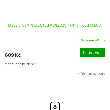
Classic Kit VINTAGE loď A04202V - HMS Hood (1:600)
Skladem 2-3 dny
Do košíku
609 Kč
Model lodě ke slepení
Kód:
9-30-A04201V