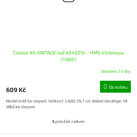
Classic Kit VINTAGE loď A04201V - HMS Victorious
(1:600)
Skladem 2-3 dny
Do košíku
609 Kč
Model lodě ke slepení. Velikost: 1:600; 39,7 cm. Balení obsahuje: 94
dílků ke slepení.
5
položek celkem
O
v
l
Z