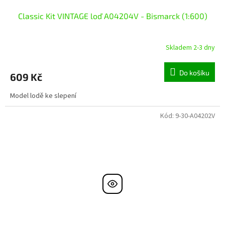
Classic Kit VINTAGE loď A04204V - Bismarck (1:600)
Skladem 2-3 dny
Do košíku
609 Kč
Model lodě ke slepení
Kód:
9-30-A04202V