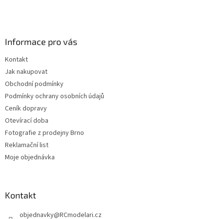
á
á
d
p
a
a
c
Informace pro vás
t
í
í
p
Kontakt
r
Jak nakupovat
v
k
Obchodní podmínky
y
Podmínky ochrany osobních údajů
v
Ceník dopravy
ý
p
Otevírací doba
i
Fotografie z prodejny Brno
s
Reklamační list
u
Moje objednávka
Kontakt
objednavky
@
RCmodelari.cz