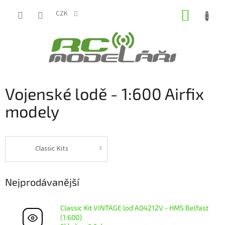
Přejít
NÁKUP
na
CZK
obsah
KOŠÍK
Vojenské lodě - 1:600 Airfix
modely
Classic Kits
Nejprodávanější
Classic Kit VINTAGE loď A04212V - HMS Belfast
(1:600)