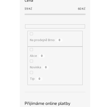
Cena
59
Kč
60
Kč
Na prodejně Brno
0
Akce
0
Novinka
0
Tip
0
Přijímáme online platby