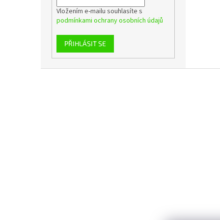
Vložením e-mailu souhlasíte s
podmínkami ochrany osobních údajů
PŘIHLÁSIT SE
Z
á
p
a
t
í