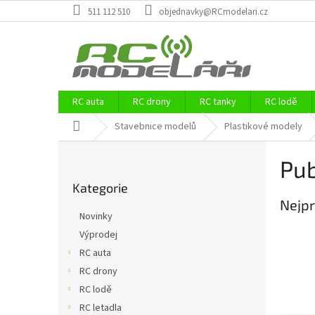
Přejít
511 112 510
objednavky@RCmodelari.cz
na
obsah
RC auta
RC drony
RC tanky
RC lodě
Domů
Stavebnice modelů
Plastikové modely
P
Pub
o
Přeskočit
s
Kategorie
kategorie
t
Nejpr
r
Novinky
a
Výprodej
n
RC auta
n
í
RC drony
p
RC lodě
a
RC letadla