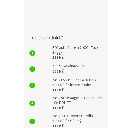
Top 9 produktů
R/C auto Carrera 240001 Tuck
Buggy
599 Kč
71599 Skokánek - GO
559 Kč
Welly FSO Polonez ATU Plus
model 1:34 tmavě modrý
139 Kč
Welly Volkswagen T3 Van model
1:34 POLIZEI
139 Kč
Welly 2009 Toyota Corolla
model 1:34 stříbrný
139 Kč