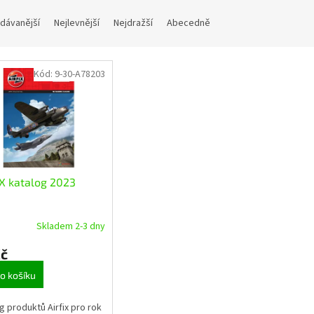
dávanější
Nejlevnější
Nejdražší
Abecedně
Kód:
9-30-A78203
X katalog 2023
Skladem 2-3 dny
Kč
o košíku
g produktů Airfix pro rok