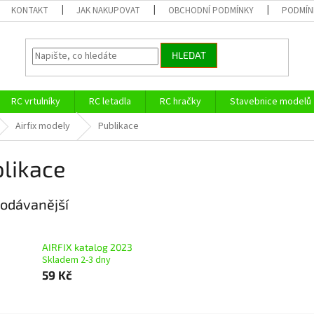
KONTAKT
JAK NAKUPOVAT
OBCHODNÍ PODMÍNKY
PODMÍN
HLEDAT
RC vrtulníky
RC letadla
RC hračky
Stavebnice modelů
Airfix modely
Publikace
likace
odávanější
AIRFIX katalog 2023
Skladem 2-3 dny
59 Kč