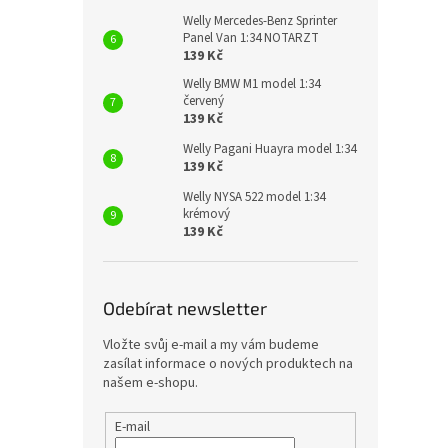
Welly Mercedes-Benz Sprinter
Panel Van 1:34 NOTARZT
139 Kč
Welly BMW M1 model 1:34
červený
139 Kč
Welly Pagani Huayra model 1:34
139 Kč
Welly NYSA 522 model 1:34
krémový
139 Kč
Odebírat newsletter
Vložte svůj e-mail a my vám budeme
zasílat informace o nových produktech na
našem e-shopu.
E-mail