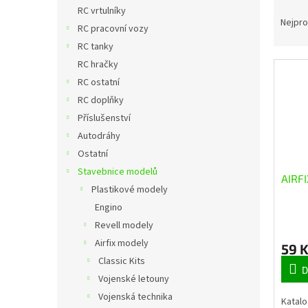
n
Ř
RC vrtulníky
e
a
Nejpro
RC pracovní vozy
l
z
RC tanky
e
RC hračky
n
V
í
RC ostatní
ý
p
RC doplňky
p
r
Příslušenství
i
o
Autodráhy
s
d
p
Ostatní
u
r
k
Stavebnice modelů
AIRFI
o
t
Plastikové modely
d
ů
Engino
u
Revell modely
k
Airfix modely
t
59 
ů
Classic Kits
D
Vojenské letouny
Vojenská technika
Katalo