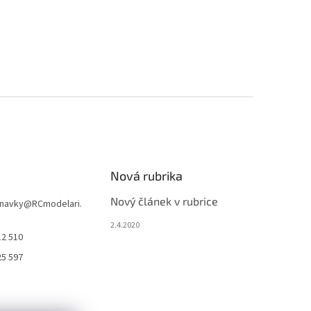
Nová rubrika
Nový článek v rubrice
navky
@
RCmodelari.
2.4.2020
12 510
25 597