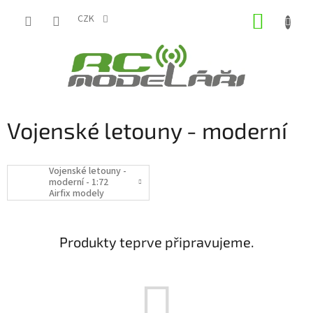
Přejít
NÁKUP
na
CZK
obsah
KOŠÍK
Vojenské letouny - moderní
Vojenské letouny -
moderní - 1:72
Airfix modely
Produkty teprve připravujeme.