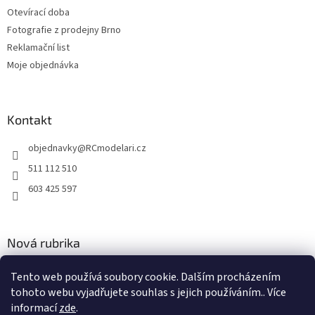
Otevírací doba
Fotografie z prodejny Brno
Reklamační list
Moje objednávka
Kontakt
objednavky
@
RCmodelari.cz
511 112 510
603 425 597
Nová rubrika
Nový článek v rubrice
Tento web používá soubory cookie. Dalším procházením
tohoto webu vyjadřujete souhlas s jejich používáním.. Více
2.4.2020
informací
zde
.