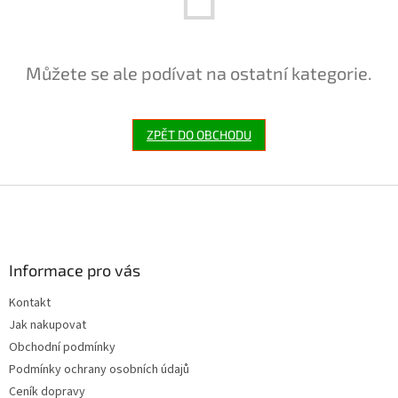
Můžete se ale podívat na ostatní kategorie.
ZPĚT DO OBCHODU
Z
á
p
a
Informace pro vás
t
í
Kontakt
Jak nakupovat
Obchodní podmínky
Podmínky ochrany osobních údajů
Ceník dopravy