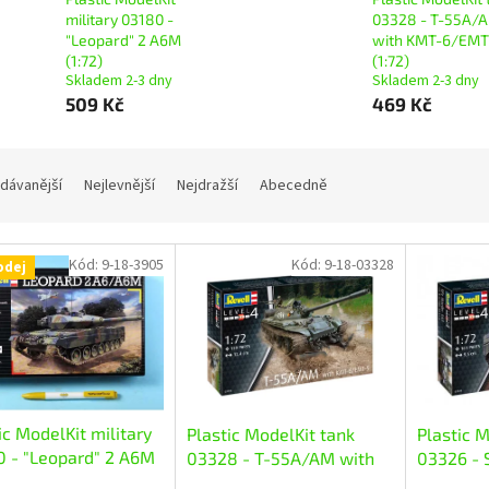
military 03180 -
03328 - T-55A/
"Leopard" 2 A6M
with KMT-6/EMT
(1:72)
(1:72)
Skladem 2-3 dny
Skladem 2-3 dny
509 Kč
469 Kč
dávanější
Nejlevnější
Nejdražší
Abecedně
Kód:
9-18-3905
Kód:
9-18-03328
odej
ic ModelKit military
Plastic ModelKit tank
Plastic M
0 - "Leopard" 2 A6M
03328 - T-55A/AM with
03326 - 
KMT-6/EMT-5 (1:72)
(1:72)