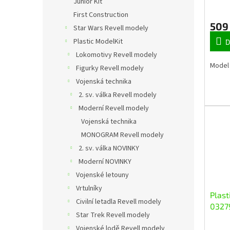
u
Junior Kit
k
First Construction
t
509
Star Wars Revell modely
ů
Plastic ModelKit
D
Lokomotivy Revell modely
Model 
Figurky Revell modely
Vojenská technika
2. sv. válka Revell modely
Moderní Revell modely
Vojenská technika
MONOGRAM Revell modely
2. sv. válka NOVINKY
Moderní NOVINKY
Vojenské letouny
Vrtulníky
Plast
Civilní letadla Revell modely
0327
Star Trek Revell modely
2000 
Vojenské lodě Revell modely