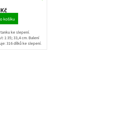
 Kč
o košíku
tanku ke slepení.
st: 1:35; 33,4 cm. Balení
je: 316 dílků ke slepení.
O
v
l
á
d
a
c
í
p
r
v
k
y
v