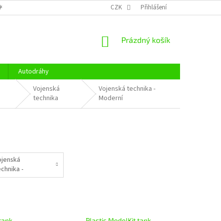
KY OCHRANY OSOBNÍCH ÚDAJŮ
CENÍK DOPRAVY
CZK
Přihlášení
OTEVÍRACÍ DOBA
NÁKUPNÍ
Prázdný košík
KOŠÍK
Autodráhy
Vojenská
Vojenská technika -
technika
Moderní
ojenská
echnika -
oderní -
statní
tank
Plastic ModelKit tank