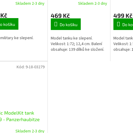
Skladem 2-3 dny
Skladem 2-3 dny
 Kč
469 Kč
499 Kč
o košíku
Do košíku
Do ko
military ke slepení.
Model tanku ke slepení.
Model tank
Velikost: 1:72; 12,4 cm. Balení
Velikost: 1:
obsahuje: 139 dílků ke složení.
obsahuje: 1
Kód:
9-18-03279
ic ModelKit tank
9 - Panzerhaubitze
(1:35)
Skladem 2-3 dny