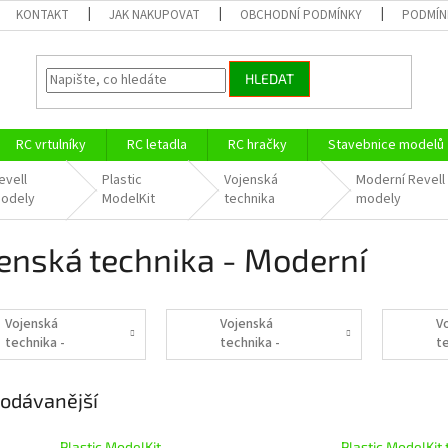
KONTAKT
JAK NAKUPOVAT
OBCHODNÍ PODMÍNKY
PODMÍN
HLEDAT
RC vrtulníky
RC letadla
RC hračky
Stavebnice modelů
evell
Plastic
Vojenská
Moderní Revell
odely
ModelKit
technika
modely
enská technika - Moderní
Vojenská
Vojenská
V
technika -
technika -
t
Moderní - 1:35
Moderní - 1:72
M
O
odávanější
Plastic ModelKit
Plastic ModelKit 