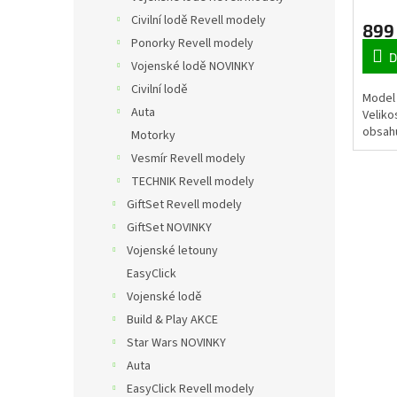
Civilní lodě Revell modely
899
Ponorky Revell modely
D
Vojenské lodě NOVINKY
Civilní lodě
Model 
Auta
Veliko
obsahu
Motorky
Vesmír Revell modely
TECHNIK Revell modely
GiftSet Revell modely
GiftSet NOVINKY
Vojenské letouny
EasyClick
Vojenské lodě
Build & Play AKCE
Star Wars NOVINKY
Auta
EasyClick Revell modely