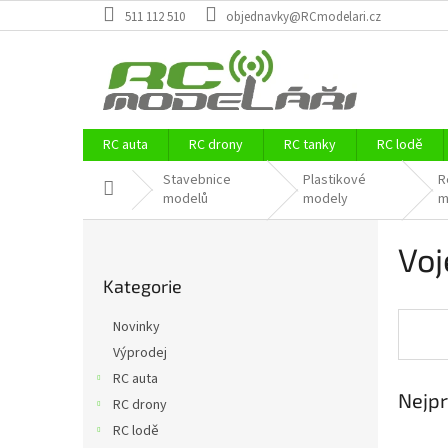
Přejít
511 112 510
objednavky@RCmodelari.cz
na
obsah
RC auta
RC drony
RC tanky
RC lodě
Stavebnice
Plastikové
R
Domů
modelů
modely
m
P
Voj
o
Přeskočit
s
Kategorie
kategorie
t
r
Novinky
a
Výprodej
n
RC auta
n
Nejpr
í
RC drony
p
RC lodě