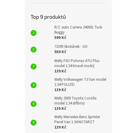
Top 9 produktů
R/C auto Carrera 240001 Tuck
Buggy
599 Kč
71599 Skokánek - GO
559 Kč
Welly FSO Polonez ATU Plus
model 1:34 tmavě modrý
139 Kč
Welly Volkswagen T3 Van model
1:34 POLIZEI
139 Kč
Welly 2009 Toyota Corolla
model 1:34 stříbrný
139 Kč
Welly Mercedes-Benz Sprinter
Panel Van 1:34 NOTARZT
139 Kč