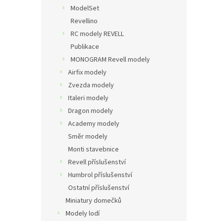
ModelSet
Revellino
RC modely REVELL
Publikace
MONOGRAM Revell modely
Airfix modely
Zvezda modely
Italeri modely
Dragon modely
Academy modely
Směr modely
Monti stavebnice
Revell příslušenství
Humbrol příslušenství
Ostatní příslušenství
Miniatury domečků
Modely lodí