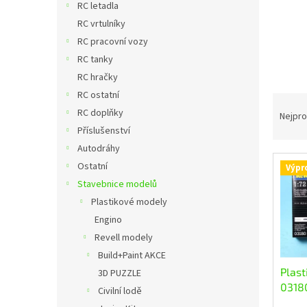
a
RC letadla
n
RC vrtulníky
e
RC pracovní vozy
l
RC tanky
RC hračky
RC ostatní
Ř
RC doplňky
a
Nejpro
z
Příslušenství
e
Autodráhy
n
Ostatní
Výpr
V
í
Stavebnice modelů
ý
p
p
Plastikové modely
r
i
o
Engino
s
d
Revell modely
p
u
Build+Paint AKCE
r
k
Plast
3D PUZZLE
o
t
0318
Civilní lodě
d
ů
(1:72)