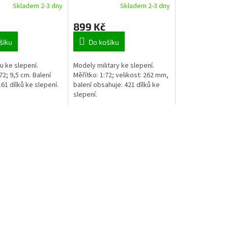
Skladem 2-3 dny
Skladem 2-3 dny
899 Kč
šíku
Do košíku
u ke slepení.
Modely military ke slepení.
72; 9,5 cm. Balení
Měřítko: 1:72; velikost: 262 mm,
61 dílků ke slepení.
balení obsahuje: 421 dílků ke
slepení.