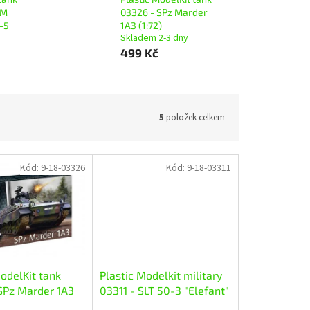
AM
03326 - SPz Marder
-5
1A3 (1:72)
Skladem 2-3 dny
499 Kč
5
položek celkem
Kód:
9-18-03326
Kód:
9-18-03311
odelKit tank
Plastic Modelkit military
SPz Marder 1A3
03311 - SLT 50-3 "Elefant"
+ Leopard 2A4 (1:72)