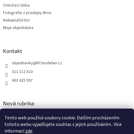
Otevírací doba
Fotografie z prodejny Brno
Reklamační list
Moje objednávka
Kontakt
objednavky
@
RCmodelari.cz
511 112 510
603 425 597
Nová rubrika
Nový článek v rubrice
Tento web používá soubory cookie. Dalším procházením
tohoto webu vyjadřujete souhlas s jejich používáním.. Více
2.4.2020
informací
zde
.