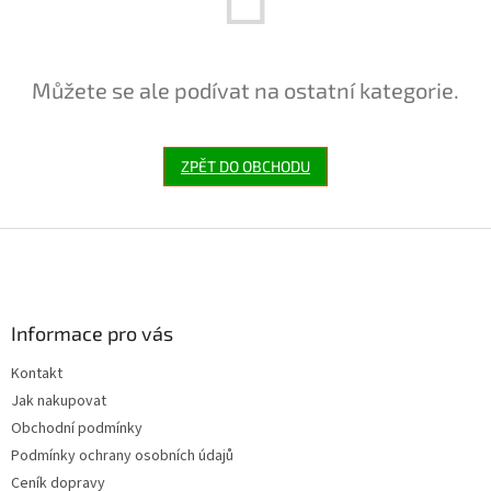
Můžete se ale podívat na ostatní kategorie.
ZPĚT DO OBCHODU
Z
á
p
a
Informace pro vás
t
í
Kontakt
Jak nakupovat
Obchodní podmínky
Podmínky ochrany osobních údajů
Ceník dopravy