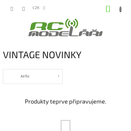
Přejít
NÁKUP
na
CZK
obsah
KOŠÍK
VINTAGE NOVINKY
Airfix
Produkty teprve připravujeme.