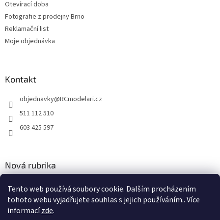
Otevírací doba
Fotografie z prodejny Brno
Reklamační list
Moje objednávka
Kontakt
objednavky
@
RCmodelari.cz
511 112 510
603 425 597
Nová rubrika
Nový článek v rubrice
Tento web používá soubory cookie. Dalším procházením
tohoto webu vyjadřujete souhlas s jejich používáním.. Více
2.4.2020
informací
zde
.