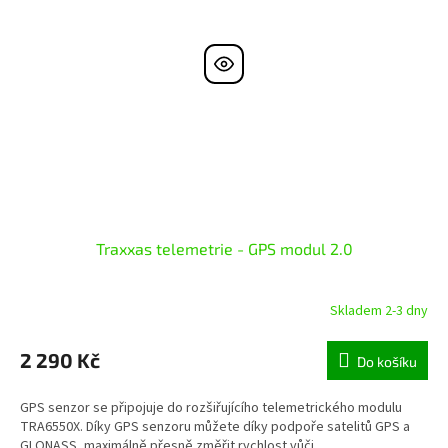
Traxxas telemetrie - GPS modul 2.0
Skladem 2-3 dny
2 290 Kč
Do košíku
GPS senzor se připojuje do rozšiřujícího telemetrického modulu
TRA6550X. Díky GPS senzoru můžete díky podpoře satelitů GPS a
GLONASS, maximálně přesně změřit rychlost vůči...