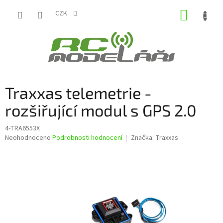
Přejít
NÁKUP
na
CZK
obsah
KOŠÍK
Traxxas telemetrie -
rozšiřující modul s GPS 2.0
4-TRA6553X
Průměrné
Neohodnoceno
Podrobnosti hodnocení
Značka:
Traxxas
hodnocení
produktu
je
0,0
z
5
hvězdiček.