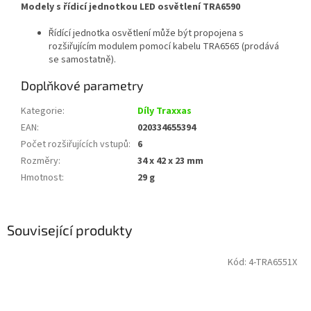
Modely s řídicí jednotkou LED osvětlení TRA6590
Řídící jednotka osvětlení může být propojena s
rozšiřujícím modulem pomocí kabelu TRA6565 (prodává
se samostatně).
Doplňkové parametry
Kategorie
:
Díly Traxxas
EAN
:
020334655394
Počet rozšiřujících vstupů
:
6
Rozměry
:
34 x 42 x 23 mm
Hmotnost
:
29 g
Související produkty
Kód:
4-TRA6551X