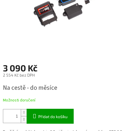
3 090 Kč
2 554 Kč bez DPH
Měrná
Na cestě - do měsíce
cena:
Možnosti doručení
Přidat do košíku