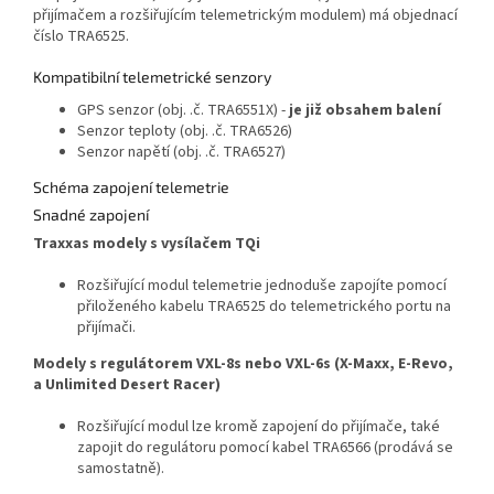
přijímačem a rozšiřujícím telemetrickým modulem) má objednací
číslo TRA6525.
Kompatibilní telemetrické senzory
GPS senzor (obj. .č. TRA6551X) -
je již obsahem balení
Senzor teploty (obj. .č. TRA6526)
Senzor napětí (obj. .č. TRA6527)
Schéma zapojení telemetrie
Snadné zapojení
Traxxas modely s vysílačem TQi
Rozšiřující modul telemetrie jednoduše zapojíte pomocí
přiloženého kabelu TRA6525 do telemetrického portu na
přijímači.
Modely s regulátorem VXL-8s nebo VXL-6s (X-Maxx, E-Revo,
a Unlimited Desert Racer)
Rozšiřující modul lze kromě zapojení do přijímače, také
zapojit do regulátoru pomocí kabel TRA6566 (prodává se
samostatně).