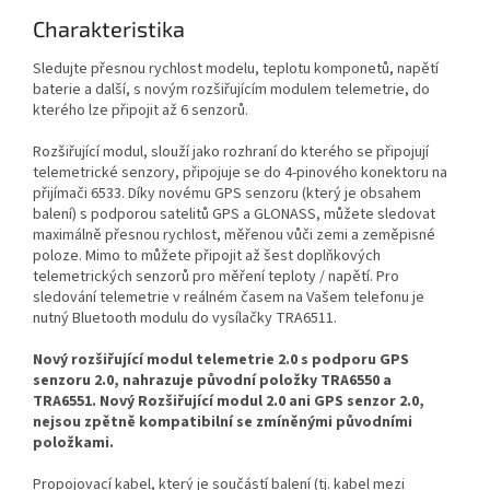
Charakteristika
Sledujte přesnou rychlost modelu, teplotu komponetů, napětí
baterie a další, s novým rozšiřujícím modulem telemetrie, do
kterého lze připojit až 6 senzorů.
Rozšiřující modul, slouží jako rozhraní do kterého se připojují
telemetrické senzory, připojuje se do 4-pinového konektoru na
přijímači 6533. Díky novému GPS senzoru (který je obsahem
balení) s podporou satelitů GPS a GLONASS, můžete sledovat
maximálně přesnou rychlost, měřenou vůči zemi a zeměpisné
poloze. Mimo to můžete připojit až šest doplňkových
telemetrických senzorů pro měření teploty / napětí. Pro
sledování telemetrie v reálném časem na Vašem telefonu je
nutný Bluetooth modulu do vysílačky TRA6511.
Nový rozšiřující modul telemetrie 2.0 s podporu GPS
senzoru 2.0, nahrazuje původní položky TRA6550 a
TRA6551. Nový Rozšiřující modul 2.0 ani GPS senzor 2.0,
nejsou zpětně kompatibilní se zmíněnými původními
položkami.
Propojovací kabel, který je součástí balení (tj. kabel mezi