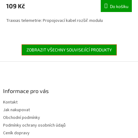
109 Kč
Do košíku
Traxxas telemetrie: Propojovací kabel rozšiř. modulu
ZOBRAZIT VŠECHNY SOUVISEJÍCÍ PRODUKTY
Z
á
p
a
Informace pro vás
t
í
Kontakt
Jak nakupovat
Obchodní podmínky
Podmínky ochrany osobních údajů
Ceník dopravy