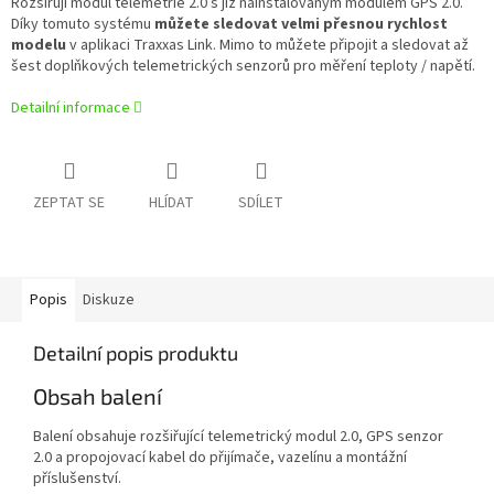
Rozšiřují modul telemetrie 2.0 s již nainstalovaným modulem GPS 2.0.
Díky tomuto systému
můžete sledovat velmi přesnou rychlost
modelu
v aplikaci Traxxas Link. Mimo to můžete připojit a sledovat až
šest doplňkových telemetrických senzorů pro měření teploty / napětí.
Detailní informace
ZEPTAT SE
HLÍDAT
SDÍLET
Popis
Diskuze
Detailní popis produktu
Obsah balení
Balení obsahuje rozšiřující telemetrický modul 2.0, GPS senzor
2.0 a propojovací kabel do přijímače, vazelínu a montážní
příslušenství.