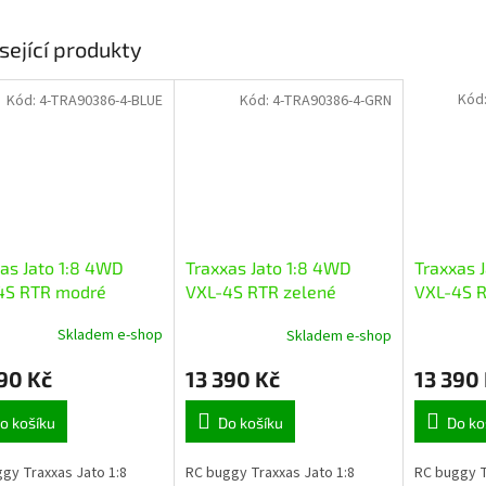
sející produkty
Kód
Kód:
4-TRA90386-4-BLUE
Kód:
4-TRA90386-4-GRN
as Jato 1:8 4WD
Traxxas 
Traxxas Jato 1:8 4WD
4S RTR modré
VXL-4S R
VXL-4S RTR zelené
Skladem e-shop
Skladem e-shop
90 Kč
13 390
13 390 Kč
o košíku
Do ko
Do košíku
gy Traxxas Jato 1:8
RC buggy T
RC buggy Traxxas Jato 1:8