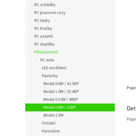
n
RC vrtulníky
e
RC pracovní vozy
l
RC tanky
RC hračky
RC ostatní
RC doplňky
Příslušenství
RC auta
LED osvětlení
Pastorky
Modul 0.6M / 42.3DP
Popi
Modul 1.0M / 25.4DP
Modul 0.53M / 48DP
Modul 0.8M / 32DP
Det
Modul 1.5M
Popi
Ostatní
Karosérie