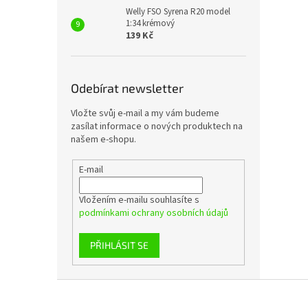
Welly FSO Syrena R20 model
1:34 krémový
139 Kč
Odebírat newsletter
Vložte svůj e-mail a my vám budeme
zasílat informace o nových produktech na
našem e-shopu.
E-mail
Vložením e-mailu souhlasíte s
podmínkami ochrany osobních údajů
PŘIHLÁSIT SE
Z
á