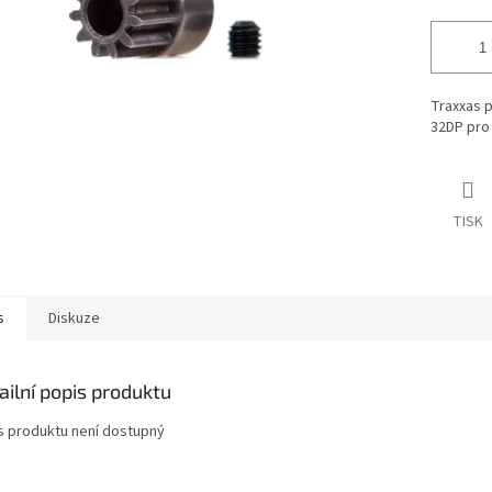
Traxxas 
32DP pro 
TISK
s
Diskuze
ailní popis produktu
s produktu není dostupný