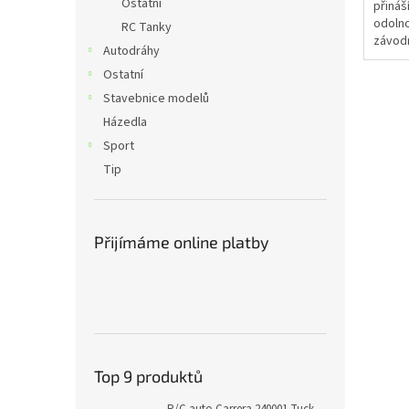
Ostatní
přináš
odolno
RC Tanky
závodn
Autodráhy
střída
Ostatní
VXL-4S
Obsahu
Stavebnice modelů
Házedla
Sport
Tip
Přijímáme online platby
Top 9 produktů