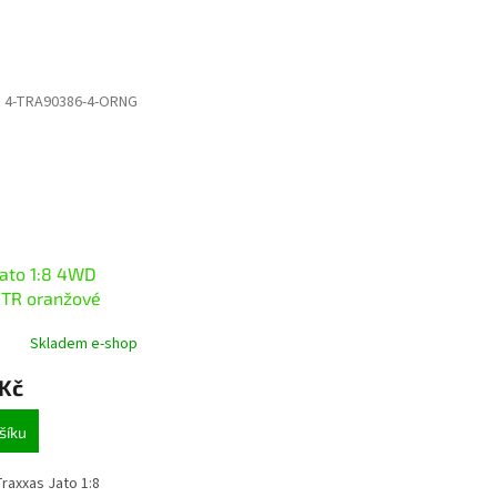
:
4-TRA90386-4-ORNG
Jato 1:8 4WD
TR oranžové
Skladem e-shop
 Kč
šíku
raxxas Jato 1:8