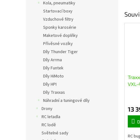
Kola, pneumatiky
Startovací boxy
Souvi
Vzduchové filtry
Sponky karosérie
Maketové doplňky
Přívěsné vozíky
Díly Thunder Tiger
Díly Arrma
Díly Funtek
Díly HiMoto
Traxx
VXL-
Díly HPI
Díly Traxxas
Náhradní a tuningové díly
13 3
Drony
RC letadla
D
RC lodě
Světelné sady
RC bug