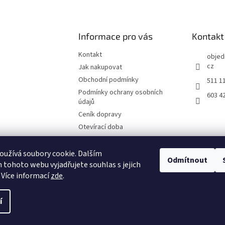
Informace pro vás
Kontakt
Kontakt
objed
cz
Jak nakupovat
Obchodní podmínky
511 1
Podmínky ochrany osobních
603 4
údajů
Ceník dopravy
Otevírací doba
Fotografie z prodejny Brno
Reklamační list
užívá soubory cookie. Dalším
Odmítnout
tohoto webu vyjadřujete souhlas s jejich
Moje objednávka
 Více informací
zde
.
í