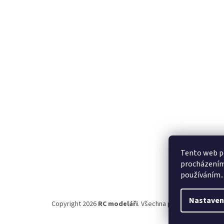
p
a
t
í
Tento web po
procházením 
používáním..
Nastaven
Copyright 2026
RC modeláři
. Všechna práva vyhrazena.