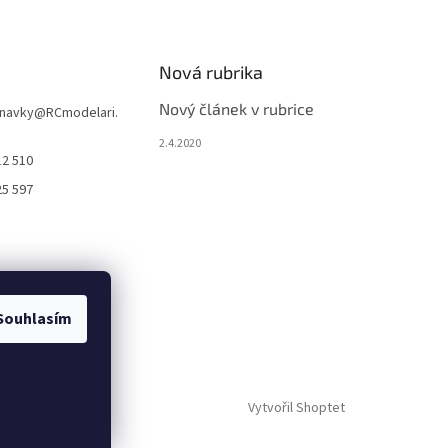
Nová rubrika
Nový článek v rubrice
navky
@
RCmodelari.
2.4.2020
12 510
25 597
Souhlasím
Vytvořil Shoptet