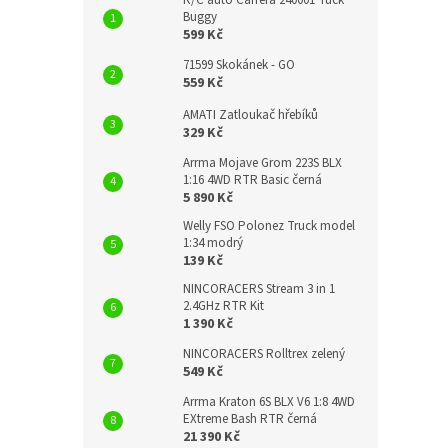
R/C auto Carrera 240001 Tuck
Buggy
599 Kč
71599 Skokánek - GO
559 Kč
AMATI Zatloukač hřebíků
329 Kč
Arrma Mojave Grom 223S BLX
1:16 4WD RTR Basic černá
5 890 Kč
Welly FSO Polonez Truck model
1:34 modrý
139 Kč
NINCORACERS Stream 3 in 1
2.4GHz RTR Kit
1 390 Kč
NINCORACERS Rolltrex zelený
549 Kč
Arrma Kraton 6S BLX V6 1:8 4WD
EXtreme Bash RTR černá
21 390 Kč