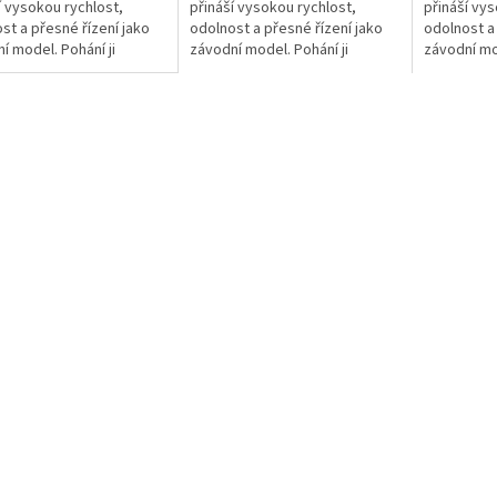
í vysokou rychlost,
přináší vys
přináší vysokou rychlost,
st a přesné řízení jako
odolnost a 
odolnost a přesné řízení jako
í model. Pohání ji
závodní mod
závodní model. Pohání ji
vý motor s regulátorem
střídavý m
střídavý motor s regulátorem
 a jezdí až 96 km/h!
VXL-4S a je
VXL-4S a jezdí až 96 km/h!
je...
Obsahuje...
Obsahuje...