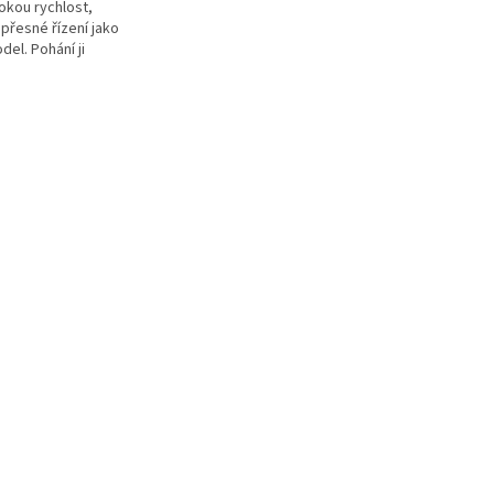
okou rychlost,
přesné řízení jako
el. Pohání ji
otor s regulátorem
zdí až 96 km/h!