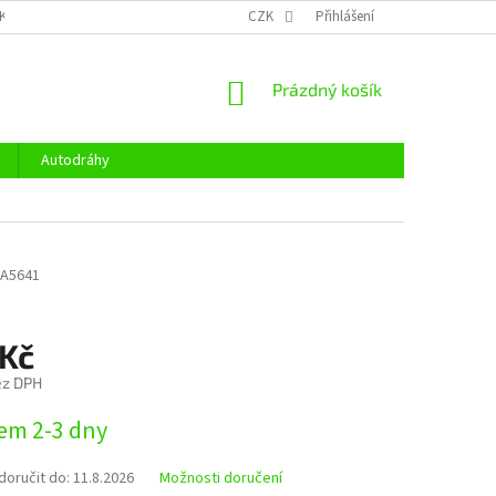
KY OCHRANY OSOBNÍCH ÚDAJŮ
CENÍK DOPRAVY
CZK
Přihlášení
OTEVÍRACÍ DOBA
NÁKUPNÍ
Prázdný košík
KOŠÍK
Autodráhy
RA5641
 Kč
ez DPH
em 2-3 dny
oručit do:
11.8.2026
Možnosti doručení