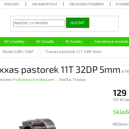
KONTAKT
JAK NAKUPOVAT
OBCHODNÍ PODMÍNKY
PODMÍN
HLEDAT
RC vrtulníky
RC letadla
RC hračky
Stavebnice modelů
Modul 0.8M / 32DP
Traxxas pastorek 11T 32DP 5mm
xxas pastorek 11T 32DP 5mm
4-T
né
noceno
Podrobnosti hodnocení
Značka:
Traxxas
ní
129
u
107 Kč b
Měrná
Sklad
cena:
ek.
Můžeme d