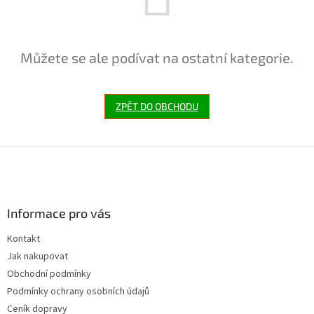
Můžete se ale podívat na ostatní kategorie.
ZPĚT DO OBCHODU
Z
á
p
a
Informace pro vás
t
í
Kontakt
Jak nakupovat
Obchodní podmínky
Podmínky ochrany osobních údajů
Ceník dopravy