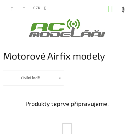
Přejít
NÁKUP
na
CZK
obsah
KOŠÍK
Motorové Airfix modely
Civilní lodě
Produkty teprve připravujeme.