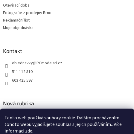
Otevírací doba
Fotografie z prodejny Brno
Reklamační list
Moje objednávka
Kontakt
objednavky
@
RCmodelari.cz
511 112 510
603 425 597
Nová rubrika
Nový článek v rubrice
Tento web používá soubory cookie. Dalším procházením
tohoto webu vyjadřujete souhlas s jejich používáním.. Více
2.4.2020
informací
zde
.