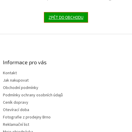
ZPĚT DO OBCHODU
Z
á
p
a
Informace pro vás
t
í
Kontakt
Jak nakupovat
Obchodní podmínky
Podmínky ochrany osobních údajů
Ceník dopravy
Otevírací doba
Fotografie z prodejny Brno
Reklamační list
Moje objednávka