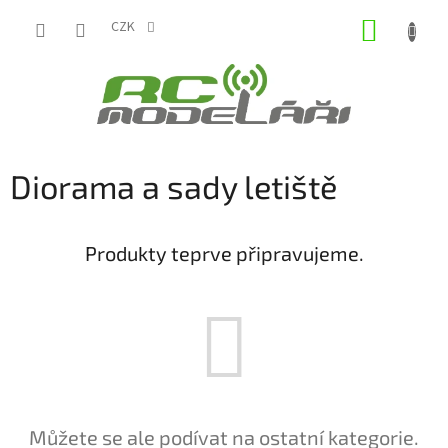
Přejít
NÁKUP
na
CZK
obsah
KOŠÍK
Diorama a sady letiště
Produkty teprve připravujeme.
Můžete se ale podívat na ostatní kategorie.