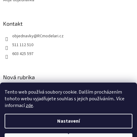
Kontakt
objednavky
@
RCmodelari.cz
511 112 510
603 425 597
Nová rubrika
Nový článek v rubrice
Tento web používá soubory cookie. Dalším procházením
tohoto webu vyjadřujete souhlas s jejich používáním.. Více
2.4.2020
informací
zde
.
Nastavení
Vytvořil Shoptet