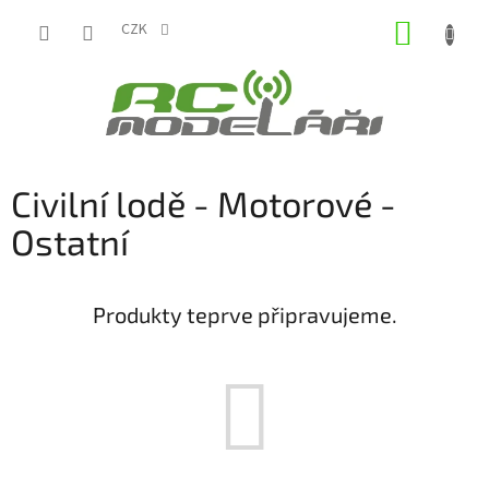
Přejít
NÁKUP
na
CZK
obsah
KOŠÍK
Civilní lodě - Motorové -
Ostatní
Produkty teprve připravujeme.