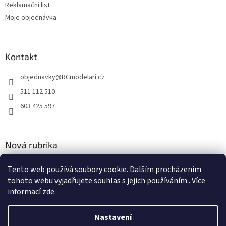
Reklamační list
Moje objednávka
Kontakt
objednavky
@
RCmodelari.cz
511 112 510
603 425 597
Nová rubrika
Nový článek v rubrice
Tento web používá soubory cookie. Dalším procházením
tohoto webu vyjadřujete souhlas s jejich používáním.. Více
2.4.2020
informací
zde
.
Nastavení
Vytvořil Shoptet