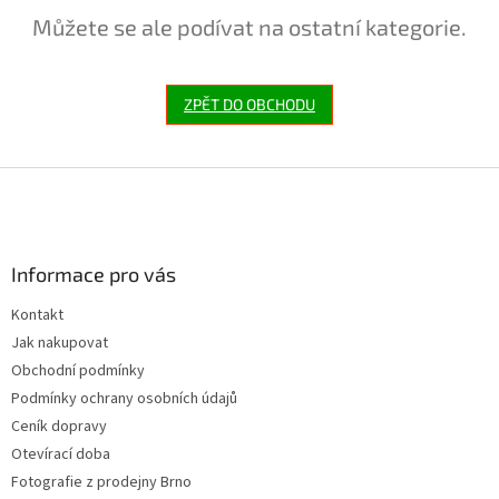
Můžete se ale podívat na ostatní kategorie.
ZPĚT DO OBCHODU
Z
á
p
a
Informace pro vás
t
í
Kontakt
Jak nakupovat
Obchodní podmínky
Podmínky ochrany osobních údajů
Ceník dopravy
Otevírací doba
Fotografie z prodejny Brno