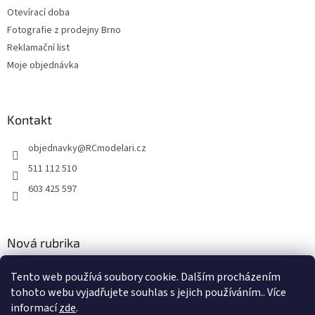
Otevírací doba
Fotografie z prodejny Brno
Reklamační list
Moje objednávka
Kontakt
objednavky
@
RCmodelari.cz
511 112 510
603 425 597
Nová rubrika
Nový článek v rubrice
Tento web používá soubory cookie. Dalším procházením
tohoto webu vyjadřujete souhlas s jejich používáním.. Více
2.4.2020
informací
zde
.