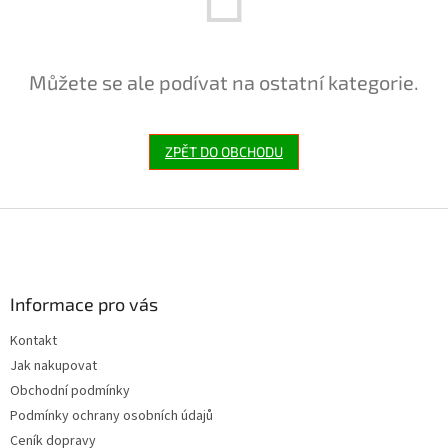
Můžete se ale podívat na ostatní kategorie.
ZPĚT DO OBCHODU
Z
á
p
a
Informace pro vás
t
í
Kontakt
Jak nakupovat
Obchodní podmínky
Podmínky ochrany osobních údajů
Ceník dopravy