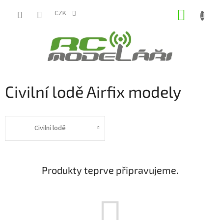
Přejít
NÁKUP
na
CZK
obsah
KOŠÍK
Civilní lodě Airfix modely
Civilní lodě
Produkty teprve připravujeme.