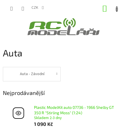
Přejít
NÁKUP
na
CZK
obsah
KOŠÍK
Auta
Auta - Závodní
Nejprodávanější
Plastic ModelKit auto 07736 - 1966 Shelby GT
350 R "Stirling Moss" (1:24)
Skladem 2-3 dny
1 090 Kč