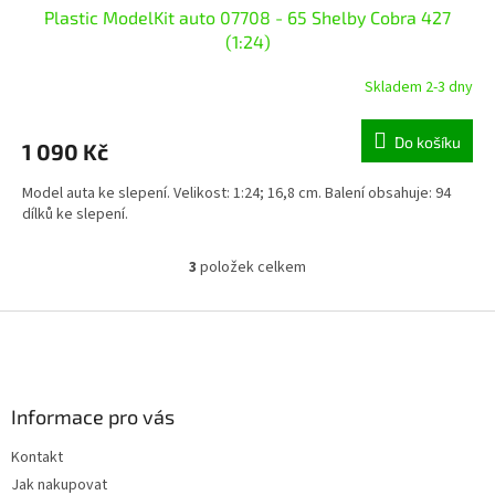
Plastic ModelKit auto 07708 - 65 Shelby Cobra 427
(1:24)
Skladem 2-3 dny
Do košíku
1 090 Kč
Model auta ke slepení. Velikost: 1:24; 16,8 cm. Balení obsahuje: 94
dílků ke slepení.
3
položek celkem
O
v
l
Z
á
á
d
p
a
a
c
Informace pro vás
t
í
í
p
Kontakt
r
Jak nakupovat
v