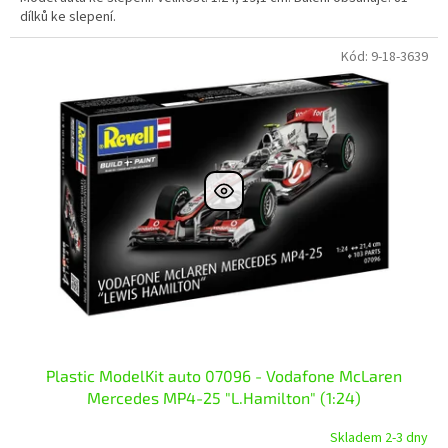
dílků ke slepení.
Kód:
9-18-3639
Plastic ModelKit auto 07096 - Vodafone McLaren
Mercedes MP4-25 "L.Hamilton" (1:24)
Skladem 2-3 dny