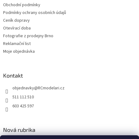
k
Obchodní podmínky
y
Podmínky ochrany osobních údajů
v
Ceník dopravy
ý
p
Otevírací doba
i
Fotografie z prodejny Brno
s
Reklamační list
u
Moje objednávka
Kontakt
objednavky
@
RCmodelari.cz
511 112 510
603 425 597
Nová rubrika