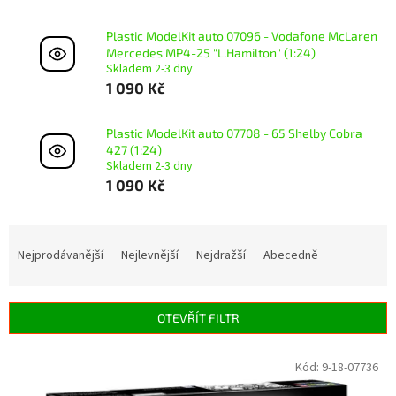
Plastic ModelKit auto 07096 - Vodafone McLaren
Mercedes MP4-25 "L.Hamilton" (1:24)
Skladem 2-3 dny
1 090 Kč
Plastic ModelKit auto 07708 - 65 Shelby Cobra
427 (1:24)
Skladem 2-3 dny
1 090 Kč
Ř
a
Nejprodávanější
Nejlevnější
Nejdražší
Abecedně
z
e
n
OTEVŘÍT FILTR
í
p
V
Kód:
9-18-07736
r
ý
o