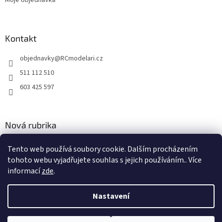
Kontakt
objednavky
@
RCmodelari.cz
511 112 510
603 425 597
Nová rubrika
Nový článek v rubrice
Tento web používá soubory cookie. Dalším procházením
tohoto webu vyjadřujete souhlas s jejich používáním.. Více
2.4.2020
informací
zde
.
Nastavení
Vytvořil Shoptet