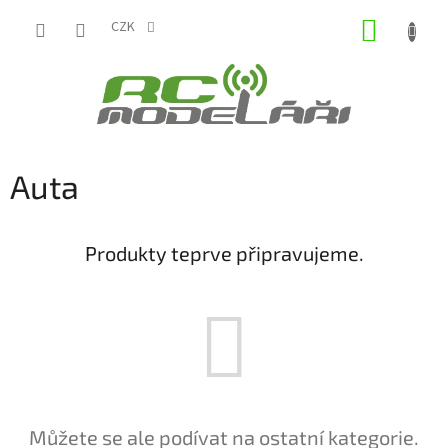
Přejít
NÁKUP
na
CZK
obsah
KOŠÍK
Auta
Produkty teprve připravujeme.
Můžete se ale podívat na ostatní kategorie.