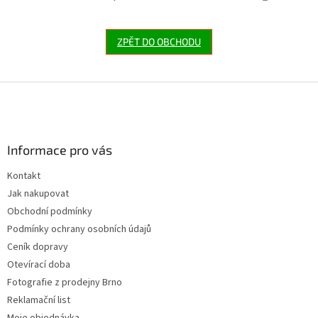
ZPĚT DO OBCHODU
Z
á
p
a
Informace pro vás
t
í
Kontakt
Jak nakupovat
Obchodní podmínky
Podmínky ochrany osobních údajů
Ceník dopravy
Otevírací doba
Fotografie z prodejny Brno
Reklamační list
Moje objednávka