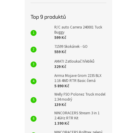
Top 9 produktů
R/C auto Carrera 240001 Tuck
Buggy
599 Kč
71599 Skokánek - GO
559 Kč
AMATI Zatloukač hřebíků
329 Kč
Arrma Mojave Grom 223S BLX
1:16 4WD RTR Basic černá
5 890 Kč
Welly FSO Polonez Truck model
1:34 modrý
139 Kč
NINCORACERS Stream 3 in 1
2.4GHz RTR Kit
1 390 Kč
NINCORACERS Rolltrex zelený