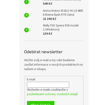
549 Kč
Arrma Kraton 6S BLX V6 1:8 4WD
EXtreme Bash RTR černá
21 390 Kč
Welly FSO Syrena R20 model
1:34 krémový
139 Kč
Odebírat newsletter
Vložte svůj e-mail a my vám budeme
zasílat informace o nových produktech na
našem e-shopu.
E-mail
Vložením e-mailu souhlasíte s
podmínkami ochrany osobních údajů