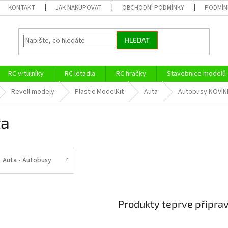
KONTAKT
JAK NAKUPOVAT
OBCHODNÍ PODMÍNKY
PODMÍN
HLEDAT
RC vrtulníky
RC letadla
RC hračky
Stavebnice modelů
Revell modely
Plastic ModelKit
Auta
Autobusy NOVIN
ta
Auta - Autobusy
Produkty teprve připra