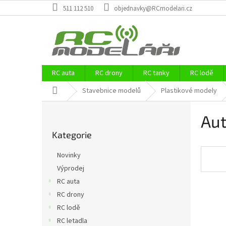
Přejít
511 112 510
objednavky@RCmodelari.cz
na
obsah
RC auta
RC drony
RC tanky
RC lodě
Domů
Stavebnice modelů
Plastikové modely
P
Au
o
Přeskočit
s
Kategorie
kategorie
t
r
Novinky
a
Výprodej
n
RC auta
n
í
RC drony
p
RC lodě
a
RC letadla