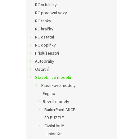
n
RC vrtulníky
e
RC pracovní vozy
l
RC tanky
RC hračky
RC ostatní
RC doplňky
Příslušenství
Autodráhy
Ostatní
Stavebnice modelů
Plastikové modely
Engino
Revell modely
Build+Paint AKCE
3D PUZZLE
Civilní lodě
Junior Kit