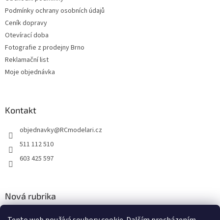
y
Podmínky ochrany osobních údajů
v
Ceník dopravy
ý
p
Otevírací doba
i
Fotografie z prodejny Brno
s
Reklamační list
u
Moje objednávka
Kontakt
objednavky
@
RCmodelari.cz
511 112 510
603 425 597
Nová rubrika
Nový článek v rubrice