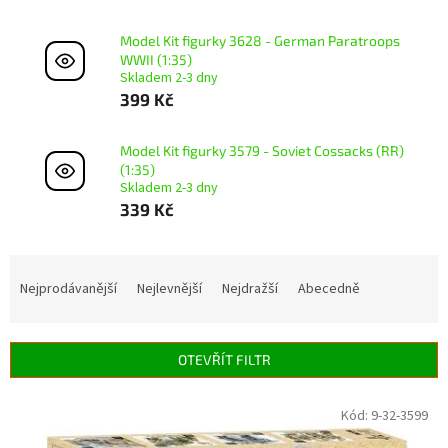
Model Kit figurky 3628 - German Paratroops
WWII (1:35)
Skladem 2-3 dny
399 Kč
Model Kit figurky 3579 - Soviet Cossacks (RR)
(1:35)
Skladem 2-3 dny
339 Kč
Ř
a
Nejprodávanější
Nejlevnější
Nejdražší
Abecedně
z
e
n
OTEVŘÍT FILTR
í
p
V
Kód:
9-32-3599
r
ý
o