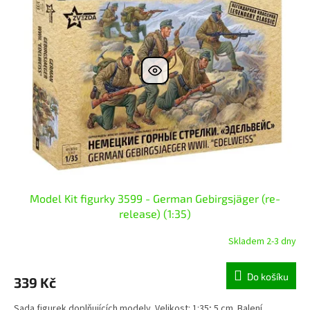
p
d
i
u
s
k
p
t
r
ů
o
d
u
k
t
ů
Model Kit figurky 3599 - German Gebirgsjäger (re-
release) (1:35)
Skladem 2-3 dny
Do košíku
339 Kč
Sada figurek doplňujících modely. Velikost: 1:35; 5 cm. Balení