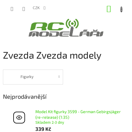
Přejít
NÁKUP
na
CZK
obsah
KOŠÍK
Zvezda Zvezda modely
Figurky
Nejprodávanější
Model Kit figurky 3599 - German Gebirgsjäger
(re-release) (1:35)
Skladem 2-3 dny
339 Kč