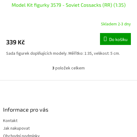
Model Kit figurky 3579 - Soviet Cossacks (RR) (1:35)
Skladem 2-3 dny
Do košíku
339 Kč
Sada figurek doplňujících modely. Měřítko: 1:35, velikost: 5 cm.
3
položek celkem
O
v
l
Z
á
á
d
p
a
a
c
Informace pro vás
t
í
í
p
Kontakt
r
Jak nakupovat
v
k
Obchodní podmínky