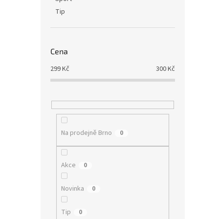
Tip
Cena
299
Kč
300
Kč
Na prodejně Brno
0
Akce
0
Novinka
0
Tip
0