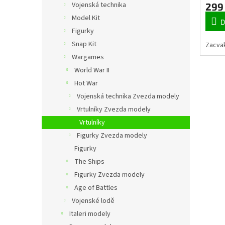
t
Vojenská technika
299
ů
Model Kit
D
Figurky
Snap Kit
Zacvak
Wargames
World War II
Hot War
Vojenská technika Zvezda modely
Vrtulníky Zvezda modely
Vrtulníky
Figurky Zvezda modely
Figurky
The Ships
Figurky Zvezda modely
Age of Battles
Vojenské lodě
Italeri modely