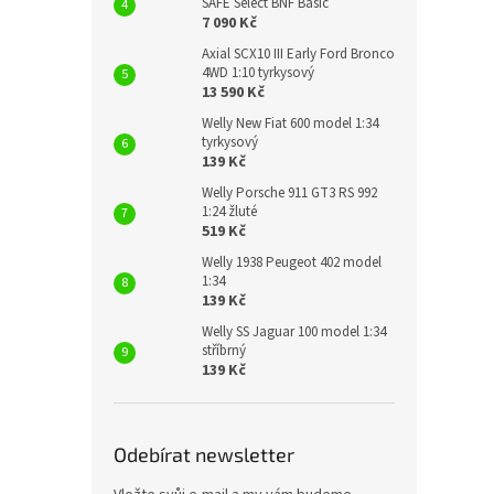
SAFE Select BNF Basic
7 090 Kč
Axial SCX10 III Early Ford Bronco
4WD 1:10 tyrkysový
13 590 Kč
Welly New Fiat 600 model 1:34
tyrkysový
139 Kč
Welly Porsche 911 GT3 RS 992
1:24 žluté
519 Kč
Welly 1938 Peugeot 402 model
1:34
139 Kč
Welly SS Jaguar 100 model 1:34
stříbrný
139 Kč
Odebírat newsletter