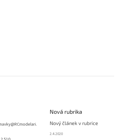
Nová rubrika
Nový článek v rubrice
navky
@
RCmodelari.
2.4.2020
12 510