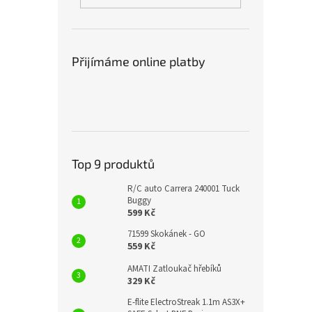
Přijímáme online platby
Top 9 produktů
R/C auto Carrera 240001 Tuck
Buggy
599 Kč
71599 Skokánek - GO
559 Kč
AMATI Zatloukač hřebíků
329 Kč
E-flite ElectroStreak 1.1m AS3X+