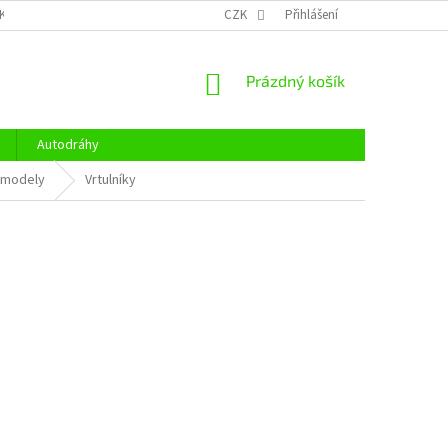
KY OCHRANY OSOBNÍCH ÚDAJŮ
CENÍK DOPRAVY
CZK
Přihlášení
OTEVÍRACÍ DOBA
NÁKUPNÍ
Prázdný košík
KOŠÍK
Autodráhy
a modely
Vrtulníky