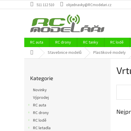
Přejít
511 112 510
objednavky@RCmodelari.cz
na
obsah
RC auta
RC drony
RC tanky
RC lodě
Domů
Stavebnice modelů
Plastikové modely
P
Vrt
o
Přeskočit
s
Kategorie
kategorie
t
r
Novinky
a
Výprodej
n
RC auta
n
Nejpr
í
RC drony
p
RC lodě
a
RC letadla