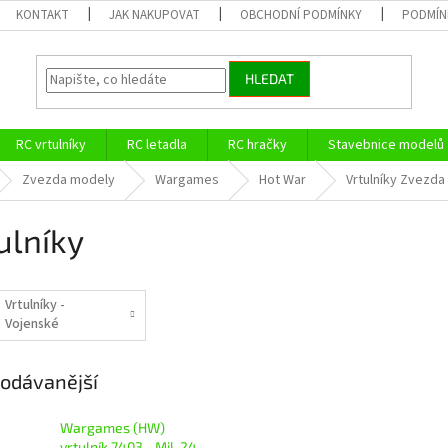
KONTAKT
JAK NAKUPOVAT
OBCHODNÍ PODMÍNKY
PODMÍN
HLEDAT
RC vrtulníky
RC letadla
RC hračky
Stavebnice modelů
Zvezda modely
Wargames
Hot War
Vrtulníky Zvezd
ulníky
Vrtulníky -
Vojenské
odávanější
Wargames (HW)
vrtulník 7403 - Mil-24