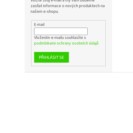
Vložte svůj e-mail a my vám budeme
zasílat informace o nových produktech na
našem e-shopu.
E-mail
Vložením e-mailu souhlasíte s
podmínkami ochrany osobních údajů
PŘIHLÁSIT SE
Z
á
p
a
t
í