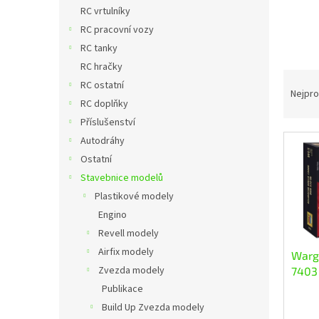
n
RC vrtulníky
e
RC pracovní vozy
l
RC tanky
RC hračky
Ř
RC ostatní
a
Nejpro
RC doplňky
z
Příslušenství
e
n
Autodráhy
V
í
Ostatní
ý
p
Stavebnice modelů
p
r
Plastikové modely
i
o
s
Engino
d
p
u
Revell modely
r
k
Airfix modely
Warg
o
t
Zvezda modely
7403 
d
ů
Publikace
u
Build Up Zvezda modely
k