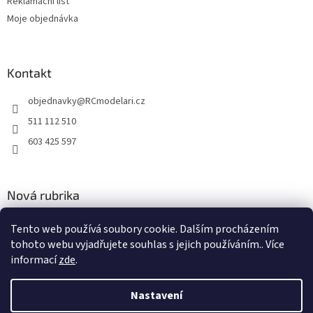
Reklamační list
u
Moje objednávka
Kontakt
objednavky
@
RCmodelari.cz
511 112 510
603 425 597
Nová rubrika
Nový článek v rubrice
Tento web používá soubory cookie. Dalším procházením
tohoto webu vyjadřujete souhlas s jejich používáním.. Více
2.4.2020
informací
zde
.
Nastavení
Vytvořil Shoptet