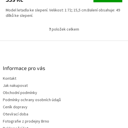
Model letadla ke slepení. Velikost: 1:72; 15,5 cm.Balení obsahuje: 49
dílků ke slepení.
7
položek celkem
O
v
l
Z
á
á
d
p
a
a
c
Informace pro vás
t
í
í
p
Kontakt
r
Jak nakupovat
v
k
Obchodní podmínky
y
Podmínky ochrany osobních údajů
v
Ceník dopravy
ý
p
Otevírací doba
i
Fotografie z prodejny Brno
s