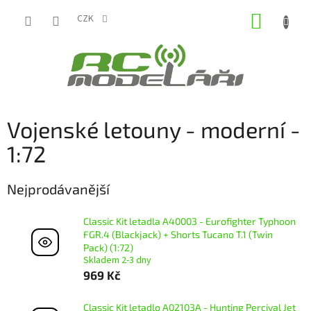
Přejít
NÁKUP
na
CZK
obsah
KOŠÍK
Vojenské letouny - moderní -
1:72
Nejprodávanější
Classic Kit letadla A40003 - Eurofighter Typhoon
FGR.4 (Blackjack) + Shorts Tucano T.1 (Twin
Pack) (1:72)
Skladem 2-3 dny
969 Kč
Classic Kit letadlo A02103A - Hunting Percival Jet