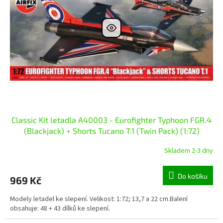
s
k
p
t
r
ů
o
d
u
k
t
ů
Classic Kit letadla A40003 - Eurofighter Typhoon FGR.4
(Blackjack) + Shorts Tucano T.1 (Twin Pack) (1:72)
Skladem 2-3 dny
Do košíku
969 Kč
Modely letadel ke slepení. Velikost: 1:72; 13,7 a 22 cm.Balení
obsahuje: 48 + 43 dílků ke slepení.