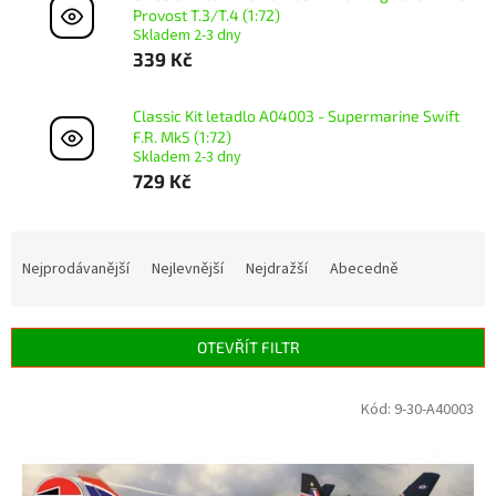
Provost T.3/T.4 (1:72)
Skladem 2-3 dny
339 Kč
Classic Kit letadlo A04003 - Supermarine Swift
F.R. Mk5 (1:72)
Skladem 2-3 dny
729 Kč
Ř
a
Nejprodávanější
Nejlevnější
Nejdražší
Abecedně
z
e
n
OTEVŘÍT FILTR
í
p
V
Kód:
9-30-A40003
r
ý
o
p
d
i
u