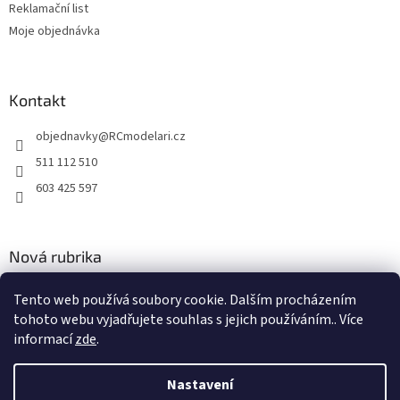
Reklamační list
Moje objednávka
Kontakt
objednavky
@
RCmodelari.cz
511 112 510
603 425 597
Nová rubrika
Nový článek v rubrice
Tento web používá soubory cookie. Dalším procházením
tohoto webu vyjadřujete souhlas s jejich používáním.. Více
2.4.2020
informací
zde
.
Nastavení
Vytvořil Shoptet