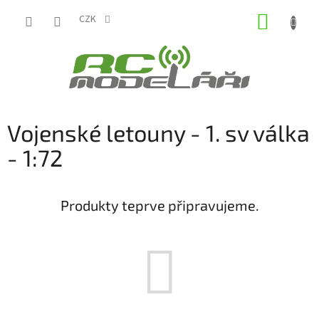
Přejít
NÁKUP
na
CZK
obsah
KOŠÍK
Vojenské letouny - 1. sv válka
- 1:72
Produkty teprve připravujeme.