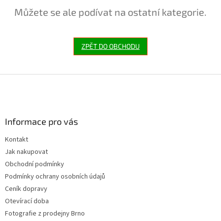
Můžete se ale podívat na ostatní kategorie.
ZPĚT DO OBCHODU
Z
á
p
a
Informace pro vás
t
í
Kontakt
Jak nakupovat
Obchodní podmínky
Podmínky ochrany osobních údajů
Ceník dopravy
Otevírací doba
Fotografie z prodejny Brno