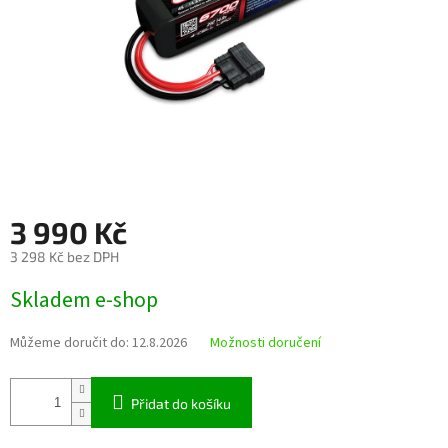
3 990 Kč
3 298 Kč bez DPH
Měrná
Skladem e-shop
cena:
Můžeme doručit do:
12.8.2026
Možnosti doručení
Přidat do košíku