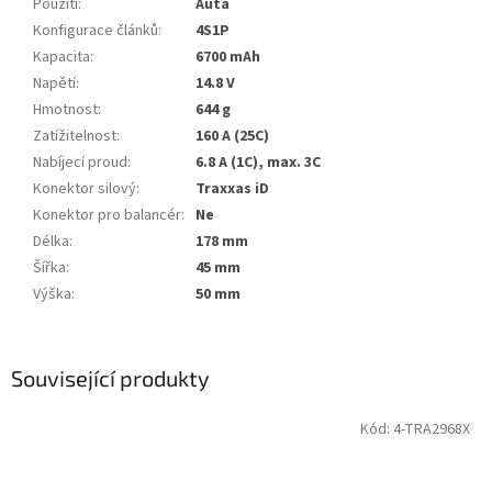
Použití
:
Auta
Konfigurace článků
:
4S1P
Kapacita
:
6700 mAh
Napětí
:
14.8 V
Hmotnost
:
644 g
Zatížitelnost
:
160 A (25C)
Nabíjecí proud
:
6.8 A (1C), max. 3C
Konektor silový
:
Traxxas iD
Konektor pro balancér
:
Ne
Délka
:
178 mm
Šířka
:
45 mm
Výška
:
50 mm
Související produkty
Kód:
4-TRA2968X