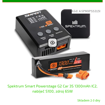
í
p
V
Kód:
4-SPMXPSS315I
r
ý
o
p
d
i
u
s
k
p
t
r
ů
o
d
u
k
t
ů
Spektrum Smart Powerstage G2 Car 3S 1300mAh IC2,
nabíječ S100, zdroj 65W
Skladem 2-3 dny