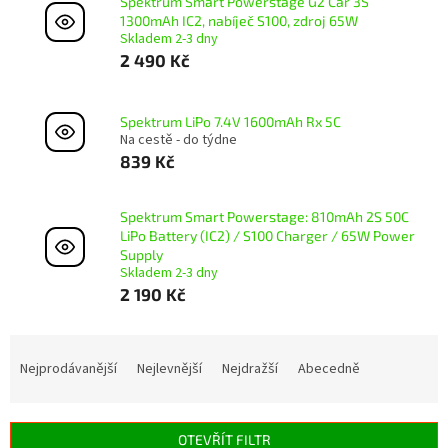
Spektrum Smart Powerstage G2 Car 3S
1300mAh IC2, nabíječ S100, zdroj 65W
Skladem 2-3 dny
2 490 Kč
Spektrum LiPo 7.4V 1600mAh Rx 5C
Na cestě - do týdne
839 Kč
Spektrum Smart Powerstage: 810mAh 2S 50C
LiPo Battery (IC2) / S100 Charger / 65W Power
Supply
Skladem 2-3 dny
2 190 Kč
Ř
a
Nejprodávanější
Nejlevnější
Nejdražší
Abecedně
z
e
n
OTEVŘÍT FILTR