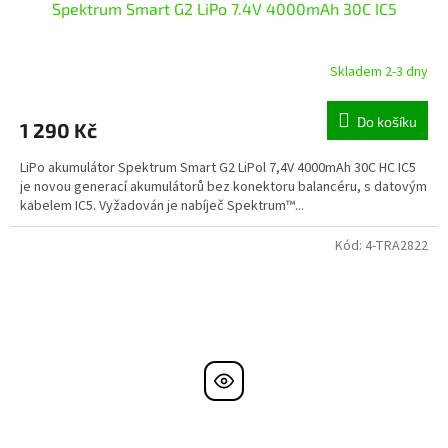
Spektrum Smart G2 LiPo 7.4V 4000mAh 30C IC5
Skladem 2-3 dny
Do košíku
1 290 Kč
LiPo akumulátor Spektrum Smart G2 LiPol 7,4V 4000mAh 30C HC IC5
je novou generací akumulátorů bez konektoru balancéru, s datovým
kabelem IC5. Vyžadován je nabíječ Spektrum™...
Kód:
4-TRA2822