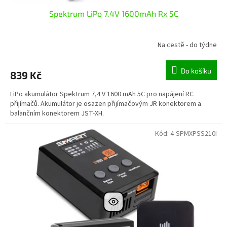
Spektrum LiPo 7.4V 1600mAh Rx 5C
Na cestě - do týdne
Do košíku
839 Kč
LiPo akumulátor Spektrum 7,4 V 1600 mAh 5C pro napájení RC
přijímačů. Akumulátor je osazen přijímačovým JR konektorem a
balančním konektorem JST-XH.
Kód:
4-SPMXPSS210I