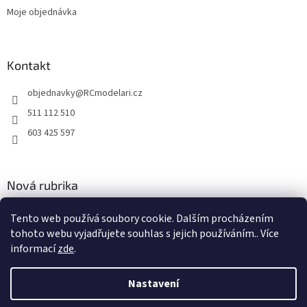
Moje objednávka
Kontakt
objednavky
@
RCmodelari.cz
511 112 510
603 425 597
Nová rubrika
Nový článek v rubrice
Tento web používá soubory cookie. Dalším procházením
tohoto webu vyjadřujete souhlas s jejich používáním.. Více
2.4.2020
informací
zde
.
Nastavení
Vytvořil Shoptet