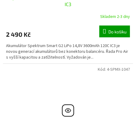
IC3
Skladem 2-3 dny
Do košíku
2 490 Kč
Akumulátor Spektrum Smart G2 LiPo 14,8V 3600mAh 120C IC3 je
novou generací akumulátorů bez konektoru balancéru. Řada Pro Air
s vyšší kapacitou a zatížitelností. Vyžadován je...
Kód:
4-SPMX-1047