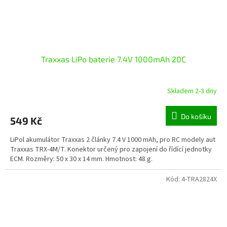
Traxxas LiPo baterie 7.4V 1000mAh 20C
Skladem 2-3 dny
Do košíku
549 Kč
LiPol akumulátor Traxxas 2 články 7.4 V 1000 mAh, pro RC modely aut
Traxxas TRX-4M/T. Konektor určený pro zapojení do řídící jednotky
ECM. Rozměry: 50 x 30 x 14 mm. Hmotnost: 48 g.
Kód:
4-TRA2824X