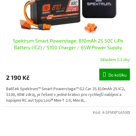
Spektrum Smart Powerstage: 810mAh 2S 50C LiPo
Battery (IC2) / S100 Charger / 65W Power Supply
Skladem 2-3 dny
Do košíku
2 190 Kč
Balíček Spektrum™ Smart Powerstage™ G2 Car 2S 810mAh 2S IC2,
S100, 65W zdroj, je řešení v jedné krabici pro rychlejší nabíjení a
napájení RC aut typu Losi® Mini-T 2.0, Mini-B,...
Kód:
4-SPMXPSA500I