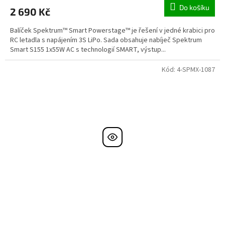
Do košíku
2 690 Kč
Balíček Spektrum™ Smart Powerstage™ je řešení v jedné krabici pro
RC letadla s napájením 3S LiPo. Sada obsahuje nabíječ Spektrum
Smart S155 1x55W AC s technologií SMART, výstup...
Kód:
4-SPMX-1087