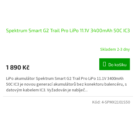
Spektrum Smart G2 Trail Pro LiPo 11.1V 3400mAh 50C IC3
Skladem 2-3 dny
Do košíku
1 890 Kč
LiPo akumulátor Spektrum Smart G2 Trail Pro LiPo 11.1V 3400mAh
50C IC3 je novou generací akumulátorů bez konektoru balencéru, s
datovým kabelem IC3. Vyžadován je nabíječ...
Kód:
4-SPMX2101S50