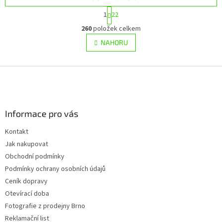
S
1
22
t
O
r
260
položek celkem
v
á
l
NAHORU
n
á
k
d
o
v
Z
a
á
c
á
n
í
p
í
p
a
r
Informace pro vás
t
v
í
k
Kontakt
y
Jak nakupovat
v
ý
Obchodní podmínky
p
Podmínky ochrany osobních údajů
i
Ceník dopravy
s
u
Otevírací doba
Fotografie z prodejny Brno
Reklamační list