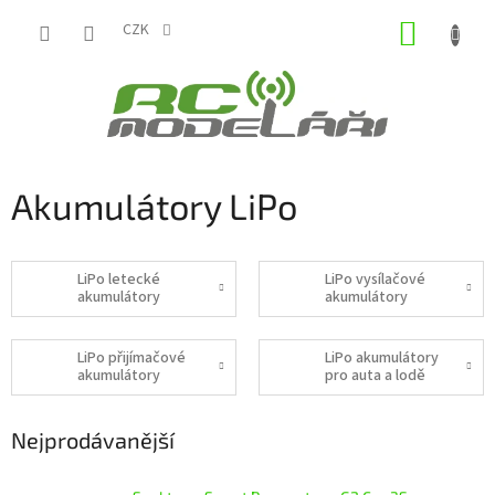
Přejít
NÁKUP
na
CZK
obsah
KOŠÍK
Akumulátory LiPo
LiPo letecké
LiPo vysílačové
akumulátory
akumulátory
LiPo přijímačové
LiPo akumulátory
akumulátory
pro auta a lodě
Nejprodávanější